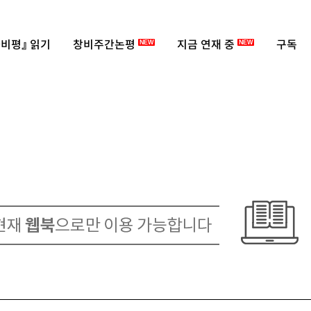
비평』 읽기
창비주간논평
지금 연재 중
구독
NEW
NEW