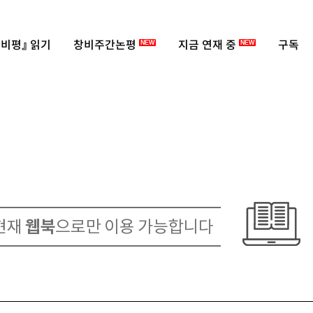
비평』 읽기
창비주간논평
지금 연재 중
구독
NEW
NEW