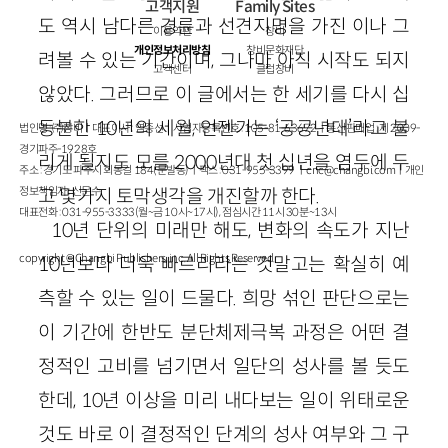
고객지원
Family Sites
도 역시 남다른 경륜과 선견지명을 가진 이나 그
이용약관
창비
개인정보처리방침
창비문화재단
려볼 수 있는 기간이며, 그나마 아직 시작도 되지
고객센터
클럽창비
않았다. 그러므로 이 글에서는 한 세기를 다시 십
등분한 10년의 세월, 언젠가는 ‘공공년대’라고 불
법인명 : ㈜창비ㅣ대표이사 : 염종선ㅣ사업자등록번호 : 105-81-63672ㅣ통신판매업 : 제 2009-
경기파주-1928호
리게 될지도 모를 2000년대 첫 십년을 염두에 두
주소 : 경기도 파주시 회동길 184(문발동)ㅣ팩스 : 031-955-3399 ㅣ
cnc@changbi.com
ㅣ개인
정보책임자 : 신문수
고 몇가지 토막생각을 개진할까 한다.
대표전화 : 031-955-3333(월~금 10시~17시), 점심시간 11시 30분~13시
10년 단위의 미래만 해도, 변화의 속도가 지난
copyright © Changbi Publishers, inc. All Rights Reserved.
10년보다 더욱 빠르리라는 것말고는 확실히 예
측할 수 있는 일이 드물다. 희망 섞인 판단으로는
이 기간에 한반도 분단체제극복 과정은 어떤 결
정적인 고비를 넘기면서 일단의 성사를 볼 듯도
한데, 10년 이상을 미리 내다보는 일이 위태로운
것도 바로 이 결정적인 단계의 성사 여부와 그 구