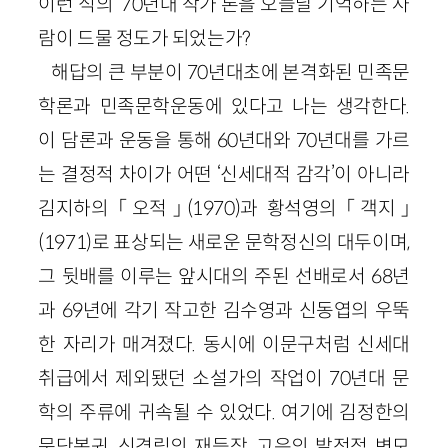
이런 식의 ‘70년대 작가’론을 오늘날 기억하는 사
람이 드물 정도가 되었는가?
해답의 큰 부분이 70년대초에 본격화된 민족문
학론과 민족문학운동에 있다고 나는 생각한다.
이 담론과 운동을 통해 60년대와 70년대를 가르
는 결정적 차이가 어떤 ‘신세대적 감각’이 아니라
김지하의 「오적」(1970)과 황석영의 「객지」
(1971)로 표상되는 새로운 문학정신의 대두이며,
그 뒷배를 이루는 앞시대의 주된 선배로서 68년
과 69년에 각기 작고한 김수영과 신동엽의 우뚝
한 자리가 매겨졌다. 동시에 이문구처럼 신세대
취급에서 제외됐던 소설가의 작업이 70년대 문
학의 주류에 귀속될 수 있었다. 여기에 김정한의
문단복귀, 신경림의 재등장, 고은의 발전적 변모