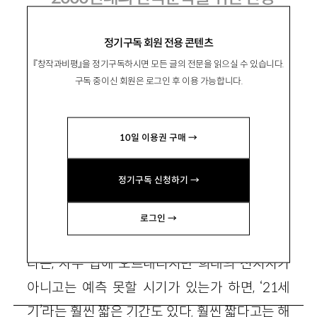
정기구독 회원 전용 콘텐츠
白樂晴
백낙청
『창작과비평』을 정기구독하시면 모든 글의 전문을 읽으실 수 있습니다.
문학평론가. 서울대 영문과 교수. 최근 『21세기
구독 중이신 회원은 로그인 후 이용 가능합니다.
문학』(1999년 겨울호)에 대담 「시대적 전환을 앞
둔 한국문학의 문제들」을 발표.
10일 이용권 구매 →
정기구독 신청하기 →
2000이란 숫자가 묘해서 ‘2000년대’라고 하면
로그인 →
여러 규모의 시간대가 떠오른다. ‘새로운 천년’이
라는, 자주 입에 오르내리지만 희대의 선지자가
아니고는 예측 못할 시기가 있는가 하면, ‘21세
기’라는 훨씬 짧은 기간도 있다. 훨씬 짧다고는 해