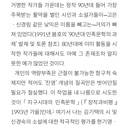
거명한 작가들 가운데는 정작 90년대 들어 가장
주목받는 활약을 벌인 시인과 소설가들이─고은
ㆍ신경림 같은 낯익은 이름을 빼고는─거의가 빠
져 있었다(1991년 봄호의 ‘90년대 민족문학의 과
제’ 발제 및 토론 참조). 80년대에 이미 활동을 시
작한 작가들에 대해서도 아예 그 존재조차 알지
못한 예가 많았던 것이다.
개인의 역량부족은 근절이 불가능한 항구적 숙
제지만 적어도 ‘진영’ 개념의 질곡만은 벗어던질
필요가 절실했다. 이 작업을 내 나름으로 시도한
것이 「지구시대의 민족문학」(『창작과비평』
1
1993년 가을)인데,
여기서 나는 김기택의 시 및
신경숙의 소설에 대한 적극적인 평가를 현기영ㆍ