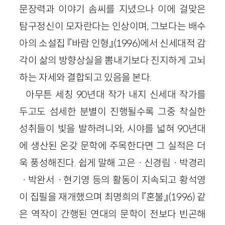
문장력과 이야기 솜씨를 지녔으나 이에 걸맞은
탐구정신이 모자란다는 인상이며, 그보다는 배수
아의 소설집 『바람 인형』(1996)에서 신세대적 감
각이 삶의 방향상실을 뽐내기보다 진지하게 고뇌
하는 자세와 결합되고 있음을 본다.
아무튼 세칭 90년대 작가 내지 신세대 작가를
두고도 섬세한 분별이 진행될수록 그중 착실한
성취들이 빛을 발하려니와, 시야를 넓혀 90년대
에 생산된 온갖 문학에 주목한다면 그 실적은 더
욱 풍성해진다. 쉽게 말해 고은ㆍ신경림ㆍ박경리
ㆍ박완서ㆍ현기영 등의 활동이 지속되고 황석영
이 집필을 재개했으며 최명희의 『혼불』(1996) 같
은 역작이 간행된 연대의 문학이 전보다 빈곤해