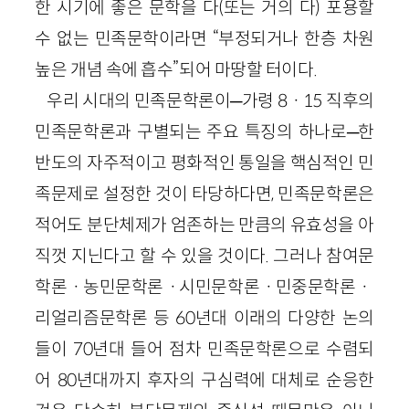
한 시기에 좋은 문학을 다(또는 거의 다) 포용할
수 없는 민족문학이라면 “부정되거나 한층 차원
높은 개념 속에 흡수”되어 마땅할 터이다.
우리 시대의 민족문학론이─가령 8ㆍ15 직후의
민족문학론과 구별되는 주요 특징의 하나로─한
반도의 자주적이고 평화적인 통일을 핵심적인 민
족문제로 설정한 것이 타당하다면, 민족문학론은
적어도 분단체제가 엄존하는 만큼의 유효성을 아
직껏 지닌다고 할 수 있을 것이다. 그러나 참여문
학론ㆍ농민문학론ㆍ시민문학론ㆍ민중문학론ㆍ
리얼리즘문학론 등 60년대 이래의 다양한 논의
들이 70년대 들어 점차 민족문학론으로 수렴되
어 80년대까지 후자의 구심력에 대체로 순응한