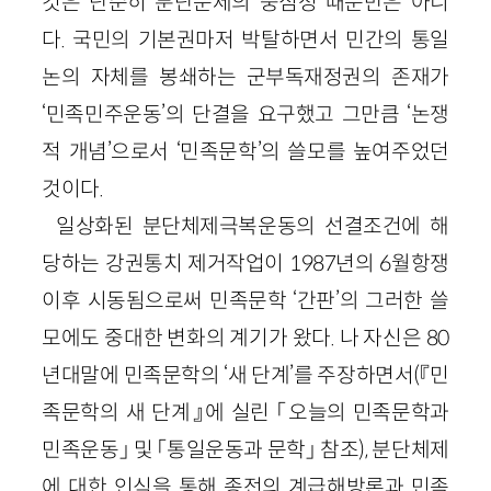
것은 단순히 분단문제의 중심성 때문만은 아니
다. 국민의 기본권마저 박탈하면서 민간의 통일
논의 자체를 봉쇄하는 군부독재정권의 존재가
‘민족민주운동’의 단결을 요구했고 그만큼 ‘논쟁
적 개념’으로서 ‘민족문학’의 쓸모를 높여주었던
것이다.
일상화된 분단체제극복운동의 선결조건에 해
당하는 강권통치 제거작업이 1987년의 6월항쟁
이후 시동됨으로써 민족문학 ‘간판’의 그러한 쓸
모에도 중대한 변화의 계기가 왔다. 나 자신은 80
년대말에 민족문학의 ‘새 단계’를 주장하면서(『민
족문학의 새 단계』에 실린 「오늘의 민족문학과
민족운동」 및 「통일운동과 문학」 참조), 분단체제
에 대한 인식을 통해 종전의 계급해방론과 민족