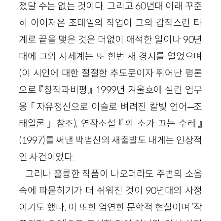
졌달 수는 없는 것이다. 그리고 60년대 이래 꾸준
히 이어져온 조태일의 작업이 그의 갑작스런 타
계로 끝을 맺은 것은 더없이 애석한 일이나 90년
대에 그의 시세계는 또 한번 새 경지를 열었으며
(이 시인에 대한 절절한 추도문이자 뛰어난 평론
으로 『창작과비평』 1999년 겨울호에 실린 염무
웅 「자유정신으로 이슬로 벼려진 칼빛 언어─조
태일론」 참조), 연작소설 『흰 소가 끄는 수레』
(1997)를 써낸 박범신의 새출발도 내게는 인상적
인 사건이었다.
그러나 훌륭한 작품이 나오더라도 주변의 소음
속에 파묻히기가 더 쉬워진 것이 90년대의 사정
이기도 했다. 이 또한 엄연한 문학적 현실이며 ‘작