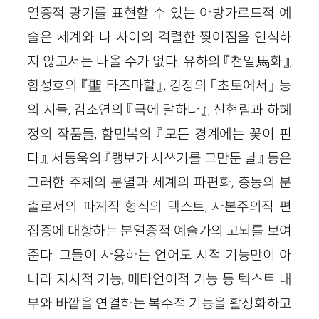
열증적 광기를 표현할 수 있는 아방가르드적 예
술은 세계와 나 사이의 격렬한 찢어짐을 인식하
지 않고서는 나올 수가 없다. 유하의 『천일馬화』,
함성호의 『聖 타즈마할』, 강정의 「초토에서」 등
의 시들, 김소연의 『극에 달하다』, 신현림과 하혜
정의 작품들, 함민복의 『모든 경계에는 꽃이 핀
다』, 서동욱의 『랭보가 시쓰기를 그만둔 날』 등은
그러한 주체의 분열과 세계의 파편화, 충동의 분
출로서의 파계적 형식의 텍스트, 자본주의적 편
집증에 대항하는 분열증적 예술가의 고뇌를 보여
준다. 그들이 사용하는 언어도 시적 기능만이 아
니라 지시적 기능, 메타언어적 기능 등 텍스트 내
부와 바깥을 연결하는 복수적 기능을 활성화하고