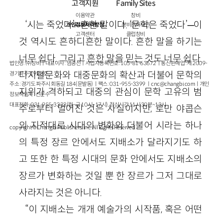
고객지원
Family Sites
이용약관
창비
‘시는 죽었다’─흔한 말이다. ‘문학은 죽었다’─이
개인정보처리방침
창비문화재단
고객센터
클럽창비
것 역시도 흔하디흔한 말이다. 흔한 말을 하기는
너무 쉽다. 그리고 흔한 말을 믿는 것도 너무 쉽다.
법인명 : ㈜창비ㅣ대표이사 : 염종선ㅣ사업자등록번호 : 105-81-63672ㅣ통신판매업 : 제 2009-
디지털문화와 대중문화의 확산과 더불어 문학의
경기파주-1928호
주소 : 경기도 파주시 회동길 184(문발동)ㅣ팩스 : 031-955-3399 ㅣ
cnc@changbi.com
ㅣ개인
지위가 격하되고 대중의 관심이 문학 고유의 범
정보책임자 : 신문수
대표전화 : 031-955-3333(월~금 10시~17시), 점심시간 11시 30분~13시
주로부터 멀어진 것은 사실이지만, 로만 야콥슨
의 지적대로 시대의 변화와 더불어 시라는 하나
copyright © Changbi Publishers, inc. All Rights Reserved.
의 특정 장르 안에서도 지배소가 달라지기도 하
고 또한 한 특정 시대의 문화 안에서도 지배소의
장르가 변화하는 것일 뿐 한 장르가 그저 그대로
사라지는 것은 아니다.
“이 지배소는 개개 예술가의 시작품, 혹은 어떤