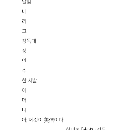
달빛
내
리
고
장독대
정
안
수
한 사발
어
머
니
아, 저것이 美信이다
—함민복 「七夕」 전문