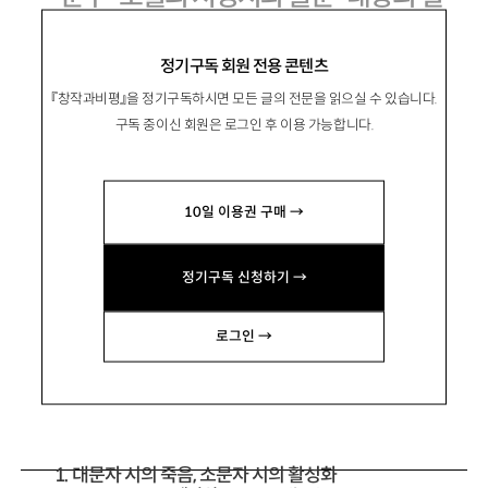
린 시
정기구독 회원 전용 콘텐츠
젊은 시인들을 중심으로
『창작과비평』을 정기구독하시면 모든 글의 전문을 읽으실 수 있습니다.
구독 중이신 회원은 로그인 후 이용 가능합니다.
10일 이용권 구매 →
金勝熙
김승희
시인. 서강대 국문과 교수. 시집 『태양 미사』 『왼
정기구독 신청하기 →
손을 위한 협주곡』 『달걀 속의 생』 『세상에서 가
장 무서운 싸움』 『빗자루를 타고 달리는 웃음』 등
로그인 →
이 있음. sophiak@sogang.ac.kr
1. 대문자 시의 죽음, 소문자 시의 활성화