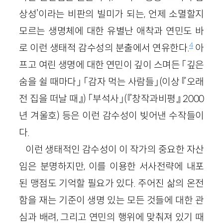
상성’이라는 비판의 빌미가 되는, 언제 소멸할지
모르는 생명체에 대한 유별난 애착과 연민도 바
4
로 이런 생태적 감수성의 분출에서 연유한다.
아
프고 여린 생명에 대한 연민이 깊이 스며든 「깊은
숨을 쉴 때마다」 「감자 먹는 사람들」(이상 『오래
전 집을 떠날 때』) 「부석사」(『창작과비평』 2000
년 겨울호) 등은 이런 감수성이 빚어낸 수작들이
다.
이런 생태적인 감수성이 이 작가의 중요한 자산
임은 분명하지만, 이를 이용한 서사전략에 내포
된 맹점도 기억할 필요가 있다. 주어진 삶의 온전
함을 재는 기준이 생명 있는 모든 것들에 대한 관
심과 배려, 그리고 연민의 행위에 맞춰져 있기 때