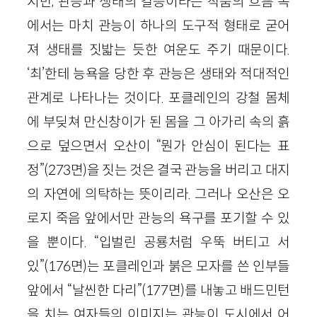
지만, 관능과 생태의 갈등이라는 작품의 흐름 속
에서는 마치 관능이 하나의 도구적 형태로 굳어
져 생태를 짓밟는 듯한 여운도 주기 때문이다.
‘최’한테 능욕을 당한 후 관능은 생태와 적대적인
관계로 나타나는 것이다. 포클레인의 강철 몸체
에 부딪쳐 만신창이가 된 몸을 그 아가리 속의 흙
으로 덮으면서 오산이 “뭔가 안심이 된다는 표
정”(273면)을 짓는 것은 결국 관능을 버리고 대지
의 자연에 의탁하는 뜻이리라. 그러나 오산은 오
로지 죽음 앞에서만 관능의 욕구를 포기할 수 있
을 뿐이다. “입벌린 공룡처럼 우뚝 버티고 서
있”(176면)는 포클레인과 붉은 모자를 쓴 인부들
앞에서 “날씬한 다리”(177면)를 내놓고 배드민턴
을 치는 여자들의 이미지는 관능이 도시에서 어