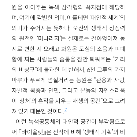
원을 이어주는 녹색 삼각형의 꼭지점에 해당하
며, 여기에 각별한 의미, 이를테면 ‘대안적 세계’의
의미가 주어지는 듯하다. 오산의 생태적 상상력
의 원천인 ‘미나리지’는 실제로는 갈아엎어져 농
지로 변한 지 오래고 화원은 도심의 소음과 피폐
함에 찌든 사람들의 숨통을 잠깐 틔워주는 “거리
의 비상구”에 불과한 데 반해서, 6천 그루의 가지
마루가 푸르게 넘실거리는 농원은 “관용과 사랑,
자발적 복종과 연민, 그리고 본능의 자연스러움
이 ‘상처’의 흔적을 지우는 재생의 공간”으로 그려
7
져 있기 때문인 것이다.
이런 녹색공동체의 대안적 공간이 부각됨으로
써 『바이올렛』은 전작에 비해 ‘생태적 기획’의 비