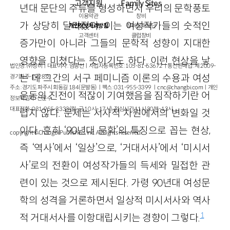
고객지원
Family Sites
년대 문단의 주류를 형성하면서 우리의 문학풍토
이용약관
창비
가 상당히 달라졌다. 이는 여성작가들의 숫적인
개인정보처리방침
창비문화재단
고객센터
클럽창비
증가만이 아니라 그들의 문학적 성향이 지대한
영향을 미쳤다는 뜻이기도 하다. 이런 현상을 낳
법인명 : ㈜창비ㅣ대표이사 : 염종선ㅣ사업자등록번호 : 105-81-63672ㅣ통신판매업 : 제 2009-
는 데 그간의 서구 페미니즘 이론의 수용과 여성
경기파주-1928호
주소 : 경기도 파주시 회동길 184(문발동)ㅣ팩스 : 031-955-3399 ㅣ
cnc@changbi.com
ㅣ개인
운동의 진전이 적잖이 기여했음을 짐작하기란 어
정보책임자 : 신문수
대표전화 : 031-955-3333(월~금 10시~17시), 점심시간 11시 30분~13시
렵지 않다. 문제는 서사적 차원에서의 변화일 것
이다. 흔히 ‘90년대 문학’의 특징으로 꼽는 현상,
copyright © Changbi Publishers, inc. All Rights Reserved.
즉 ‘역사’에서 ‘일상’으로, ‘거대서사’에서 ‘미시서
사’로의 전환이 여성작가들의 득세와 밀접한 관
련이 있는 것으로 제시된다. 가령 90년대 여성문
학의 성격을 거론하면서 일상적 미시서사와 역사
1
적 거대서사를 이항대립시키는 경향이 그렇다.