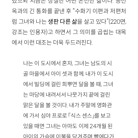
렸으되 지금은 상실한 어떤 온전한 삶이다. 공선
옥과의 긴 통화를 끝낸 후 “수화기 이편과 저편처
럼 그녀와 나는
생판 다른 삶
을 살고 있다”(220면,
강조는 인용자)고 하면서 그 의미를 곱씹는 대목
에서 이런 대조는 더욱 두드러진다.
나는 이 도시에서 혼자, 그녀는 남도의 시
골 마을에서 아이 셋과 함께. 내가 이 도시
에서 빌딩에 걸린 희뿌연 달을 볼 때, 그녀
는 마당에 내려서서 나뭇가지 끝에 걸린
맑은 달을 볼 것이다. 내가 주말에 영화관
에 가서 심야 프로로 「식스 센스」를 보고
있을 때면 그녀는 아마도 이제 24개월 된
아이의 가슴에 이불을 당겨주며 뺨에다가