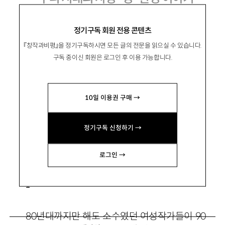
신경숙과 공선옥의 작품들
정기구독 회원 전용 콘텐츠
『창작과비평』을 정기구독하시면 모든 글의 전문을 읽으실 수 있습니다.
구독 중이신 회원은 로그인 후 이용 가능합니다.
韓基煜
한기욱
10일 이용권 구매 →
문학평론가. 인제대 영문과 교수. 주요 평론으로
「지구화시대의 세계문학」 등이 있
정기구독 신청하기 →
음. englhkwn@ijnc.inje.ac.kr
로그인 →
1
80년대까지만 해도 소수였던 여성작가들이 90