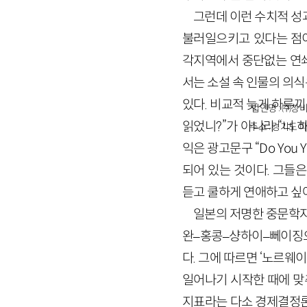
그런데 이런 수치적 성
불러일으키고 있다는 점이
각지역에서 중단없는 연쇄
서는 소설 속 인물의 의
있다. 비교적 늦게 하루끼
법인명 : ㈜창비
읽었니?”가 아니라 “너 
주소 : 경기도 파
익은 광고문구 “Do Yo
되어 있는 것이다. 그들
듣고 쿨하게 연애하고 싶
일본의 저명한 중문학자
완–홍콩–샹하이–뻬이징으
다. 그에 따르면 ‘노르
일어나기 시작한 때에 맞
지표라는 다소 경제결정론