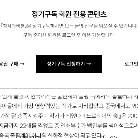
정기구독 회원 전용 콘텐츠
 연구교수, 중국 현대문학. 주요 논문으로 「포스트모더니즘시
『창작과비평』을 정기구독하시면 모든 글의 전문을 읽으실 수 있습니다.
문학론에 대한 비판적 고찰」 등이 있다. jiwoon-b@hanmail.
구독 중이신 회원은 로그인 후 이용 가능합니다.
 틈
용권 구매 →
정기구독 신청하기 →
로그인
 숲』(ノルウェイの森, 한국어판 『상실의 시대』)이 발간된 후 
설은 전무후무한 판매부수를 기록하며 동아시아 전역으로 확산
 넘게 팔렸고, 한국에서는 출판계의 불황 속에서도 톱쎌러의 자
젊은이들에게 가장 영향력있는 작가로 자리잡았고 중국에서도 90
가장 잘 충족시켜주는 작가가 되었다. 『노르웨이의 숲』은 20
지금까지 22쇄를 찍었고 총 인쇄부수가 백만부를 넘어섬으로써
1
중국 출판계에 하나의 신화적 현상이 되고 있다.