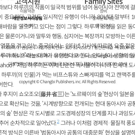
고객지원
Family Sites
과보다 하루끼의 작품이 일국적 범위를 넘어 동아시아 전역에 걸쳐
이용약관
창비
 중요하다. 그것도 일시적인 유행이 아니라 80년대 말부터 
개인정보처리방침
창비문화재단
고객센터
클럽창비
바람을 일으키고 있다는 점이 그렇다. 하루끼 소설을 읽은 
식은 물론이거니와 말투와 행동, 심지어는 복장까지 모방하는 이른
 열풍을 겪고 있는 중국의 어느 인터넷 기사에 따르면, 요즘 젊
ㅣ대표이사 : 염종선ㅣ사업자등록번호 : 105-81-63672ㅣ통신판매업 : 제 2009-
하루끼 하니?”라는 대화가 유행한다고 한다. 인터넷이 생활의 
주시 회동길 184(문발동)ㅣ팩스 : 031-955-3399 ㅣ
cnc@changbi.com
ㅣ개인정보
대표전화 : 031-955-3333(월~금 10시~17시), 점심시간 11시 30분~13시
u Yahoo?”처럼 하루끼는 이제 단순한 독서물이 아니라 신세대
은 하루끼(의 인물)가 먹는 비프스튜와 스빠게띠를 먹고 캔맥주
copyright © Changbi Publishers, inc. All Rights Reserved.
어한다.
 후지이 쇼오조오(藤井省三)는 ‘노르웨이의 숲’현상이 일본을
로 확산되는 것을, ‘시계방향으로 전개되는 현대 동아시아 공
웨이의 숲’ 현상은 각 도시별로 고도경제성장의 단계를 지나 과잉
2
추어 순차적으로 일어났다.
그러나 이처럼 경제적·물질적 풍
적 방식은 이른바 ‘범동아시아 공통의 대중문화’ 현상을 설명하