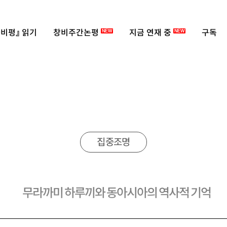
비평』 읽기
창비주간논평
지금 연재 중
구독
NEW
NEW
집중조명
무라까미 하루끼와 동아시아의 역사적 기억