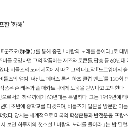
프한 ‘화해’
지 『군조오(群像)』를 통해 중편 「바람의 노래를 들어라」로 데
는 재즈바를 운영하던 그의 작품에는 재즈와 로큰롤, 팝송 등 60
있다. 비틀즈의 노래 제목에서 따온 그의 대표작 『노르웨이의 
틀즈의 앨범 ‘써전트 페퍼즈 론리 하츠 클럽 밴드’를 120회
 작품은 존 레논과 폴 매카트니에게 도움을 받았다고 고백한다.
으로서의 하루끼에게 60년대는 특별하다. 그는 1949년에 태어
0년대 초반에 중학교를 다녔으며, 비틀즈가 일본을 방문한 이듬
학했다. 당시는 세계적으로 미국의 학생운동과 반전운동, 프랑스
에서 보면 하루끼의 첫소설 「바람의 노래를 들어라」는 밥 딜런