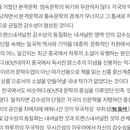
 거쳤던 본격문학·엄숙문학의 위기와 무관하지 않다. 각국의 
당하면서 본격문학과 통속문학의 경계가 무너지고 그 틈새로 
으로 균질한 감수성이 형성된 것이다.
트랜스내셔널한 감수성의 동질화는 내셔널한 영역 안의 감수성
 단절 속에는 일국적 역사와 기억을 대중적·문화적인 차원에서
국의 어느 일간지는 최근 중국에서 하루끼 소설이 유행하는 원인
한다.80년대까지 중국에서 독서란 맑스주의 이념을 신봉하는 
에 이르러 문학수업이 아닌 여가선용으로 책을 읽는 신흥 중산계층
 상품’으로서의 소설을 만들어낼 국내 작가가 없었다는 것이다.
 한국에서도 비슷하다.80년대 문학의 중심을 이루었던 민족·
였다. 말하자면 감수성의 단절은 각국의 인문학을 지탱하던 
미의 공간을 차례차례 메워나간 것이 무국적성·무취성(無臭性)
및 감수성의 동질화는 내셔널한 것과 트랜스내셔널한 것의 관계 
이 하루끼의 무국적성·무시간성의 아우라에서 자신의 감수성을