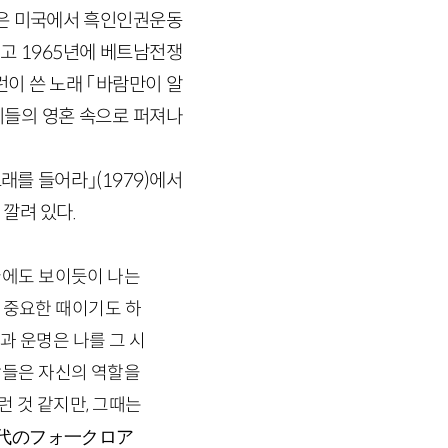
62년은 미국에서 흑인인권운동
고 1965년에 베트남전쟁
런이 쓴 노래 「바람만이 알
이들의 영혼 속으로 퍼져나
래를 들어라」(1979)에서
 깔려 있다.
글에도 보이듯이 나는
장 중요한 때이기도 하
과 운명은 나를 그 시
악들은 자신의 역할을
런 것 같지만, 그때는
の時代のフォ一クロア