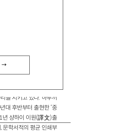
대 중국지식계의 ‘문화’담
net
 →
최근에 이르기까지, 무라까
되고 있다. 『노르웨이의
리를 지키고 있다. 하루끼
년대 후반부터 출현한 ‘중
01년 샹하이 이원(譯文)출
, 문학서적의 평균 인쇄부