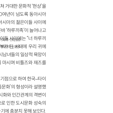
 거대한 문화적 ‘현상’을
10여년이 넘도록 동아시아
동아시아의 젊은이들 사이에
바 ‘하루끼족’이 늘어나고
은이들 사이에는 “너 하루끼
경기파주-1928호
일부가 된 시대에 우리 귀에
책임자 : 신문수
 도시남녀들의 일상적 욕망이
를 마시며 비틀즈와 재즈를
 기점으로 하여 한국–타이
통문화’의 형성이라 설명했
도시화와 인간관계의 격변이
요로 인한 도시문화 성숙의
기에 충분치 못해 보인다.