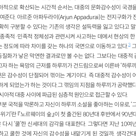
아적으로 확산되는 시간적 순서는, 대중의 문화감수성이 국경
준다. 아르준 아파두라이(Arjun Appadurai)는 전지구화가
확히 구분할 수 있다는 기존의 생각은 설득력을 잃고 있다고 말한
 종족적·민족적 정체성과 관련시켜 사고하는 데에서 현상의 한 
3
 정도에 따라 차이를 갖는 하나의 국면으로 이동하고 있다.
그
질화가 낳은 막연한 결과로만 볼 수는 없다. 그보다는 대중적
자 하는 욕망의 근저를 하루끼가 건드림으로써 이른바 ‘하루끼
 것은 감수성이 단절되어 꺾이는 계기이다. 즉 대중적 감수성이 
하게 되었는가 하는 것이다.그 꺾임의 지점을 하루끼가 공략했다
시아적 대중 사이에 파급된 심층적 원인으로 접근할 수 있다.
분 국적을 막론하고 자신이 하루끼 소설을 좋아하는 이유로, ‘그
분위기’란 『노르웨이의 숲』이 첫 출간된 80년대 후반에서 90
은 다시 ‘쿨’한 신세대의 감각을 대표한다. 그렇다면 지난 10
하고 쿨한 것에 자신의 감수성을 내맡기게 된 것일까. 생각건대