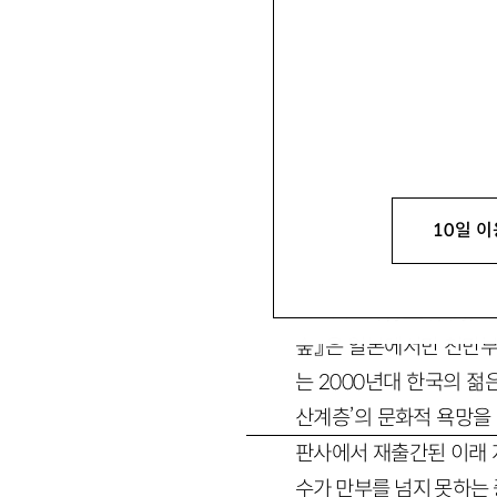
백지운
白池雲
성공회대 동아시아연구소
론」 「현대 중국의 계몽주의 
1. 감수성이 단절된
10일 이
1987년 『노르웨이의
미 하루끼(村上春樹) 소
숲』은 일본에서만 천만부
는 2000년대 한국의 
산계층’의 문화적 욕망을 
판사에서 재출간된 이래 
수가 만부를 넘지 못하는 