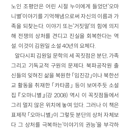
노인 조평안은 어린 시절 누이에게 들었던‘오마
니별’이야기를 기억해냄으로써 자신의 이름과 가
족을 되찾는다. 이야기 또는‘거짓말’의 힘에 의지
해 전쟁의 상처를 견디고 진실을 회복한다는 역
설. 이것이 김원일 소설 40년의 요체다.
알다시피 김원일 문학의 세 꼭짓점은 분단, 가족
그리고 기독교적 구원의 문제다. 북파공작원 출
신들의 잊혀진 삶을 복원한 「임진강」이나 북한선
교 활동을 취재한 「카타콤」 등이 보여주듯 소설
집 『오마니별』(강 2008) 역시 이 꼭짓점들에서
그리 멀지 않은 위치에 놓여 있다. 그러나 이 책은
표제작 「오마니별」이 그렇듯 분단의 상처 자체보
다 그 상처를 극복하는‘이야기의 권능’을 부각하