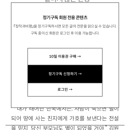
김원일 소설집 『오마니별』
정기구독 회원 전용 콘텐츠
『창작과비평』을 정기구독하시면 모든 글의 전문을 읽으실 수 있습니다.
구독 중이신 회원은 로그인 후 이용 가능합니다.
姜敬錫
강경석
10일 이용권 구매 →
문학평론가. 주요 평론으로 「바리데기와 흔들
리는 세계체제－황석영론」 「나를 향한 주파수－
정기구독 신청하기 →
서유미론」 등이 있음. netka@paran.com
로그인 →
“내가 태어난 한국에서는, 사람이 죽으면 별이
되어 땅에 사는 친지에게 가호를 보낸다는 전설
을 믿지. 당신 부모님도 별이 되었을 거야.” 김원