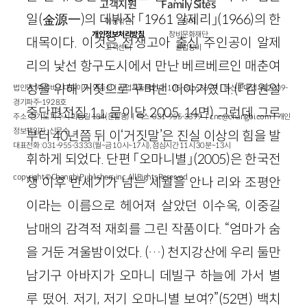
고객지원
Family Sites
일(金源一)의 데뷔작 「1961 알제리」(1966)의 한
이용약관
창비
개인정보처리방침
창비문화재단
대목이다. 이것은 전쟁고아 출신 주인공이 알제
고객센터
클럽창비
리의 낯선 항구도시에서 만난 베르베르인 매춘여
성을 위해 거짓으로 꾸며낸 이야기였다.(『김원일
법인명 : ㈜창비ㅣ대표이사 : 염종선ㅣ사업자등록번호 : 105-81-63672ㅣ통신판매업 : 제 2009-
경기파주-1928호
중단편전집 1』, 문이당 2005, 14면) 그런데 그로
주소 : 경기도 파주시 회동길 184(문발동)ㅣ팩스 : 031-955-3399 ㅣ
cnc@changbi.com
ㅣ개인
정보책임자 : 신문수
부터 40년쯤 뒤 이‘거짓말’은 진실 이상의 힘을 발
대표전화 : 031-955-3333(월~금 10시~17시), 점심시간 11시 30분~13시
휘하게 되었다. 단편 「오마니별」(2005)은 한국전
copyright © Changbi Publishers, inc. All Rights Reserved.
쟁 이후 반세기가 넘는 세월을 안나 리와 조평안
이라는 이름으로 헤어져 살았던 이수옥, 이중길
남매의 감격적 재회를 그린 작품이다. “엄마가 숨
을 거둔 겨울밤이었다. (…) 천지강산에 우리 둘만
남기구 아바지가 오마니 데빌구 하늘에 가서 별
루 떴어. 저기, 저기 오마니별 보여?”(52면) 백치