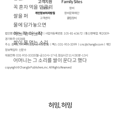
고객지원
Family Sites
꼭 혼자 먹을 만큼의
이용약관
창비
개인정보처리방침
창비문화재단
쌀을 퍼
고객센터
클럽창비
물에 담가놓으면
아느작, 아느작
법인명 : ㈜창비ㅣ대표이사 : 염종선ㅣ사업자등록번호 : 105-81-63672ㅣ통신판매업 : 제 2009-
경기파주-1928호
쌀이 물 먹는 소리
주소 : 경기도 파주시 회동길 184(문발동)ㅣ팩스 : 031-955-3399 ㅣ
cnc@changbi.com
ㅣ개인
정보책임자 : 신문수
대표전화 : 031-955-3333(월~금 10시~17시), 점심시간 11시 30분~13시
어머니는 그 소리를 쌀이 운다고 했다
copyright © Changbi Publishers, inc. All Rights Reserved.
허밍, 허밍