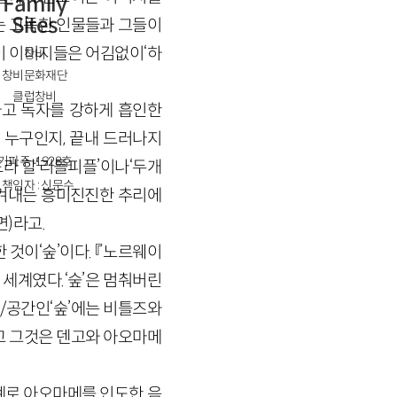
Family
Sites
는 고독한 인물들과 그들이
이 이미지들은 어김없이‘하
창비
창비문화재단
클럽창비
하고 독자를 강하게 흡인한
 누구인지, 끝내 드러나지
경기파주-1928호
드라 할‘리틀피플’이나‘두개
책임자 : 신문수
벗겨내는 흥미진진한 추리에
면)라고.
 것이‘숲’이다. 『노르웨이
 세계였다.‘숲’은 멈춰버린
시/공간인‘숲’에는 비틀즈와
리고 그것은 덴고와 아오마메
세계로 아오마메를 인도한 음