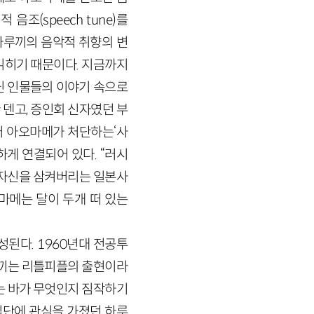
음조(speech tune)를
하루끼의 음악적 취향의 변
 읽히기 때문이다. 지금까지
닌 인물들의 이야기 속으로
덴고, 증인회 신자였던 부
러 아오마메가 처단하는‘사
게 연결되어 있다. “러시
로 자신을 삼켜버리는 일본사
마메는 달이 두개 떠 있는
된다. 1960년대 전공투
루끼는 리틀피플의 출현이라
는 바가 무엇인지 짐작하기
집단에 관심을 가졌던 하루