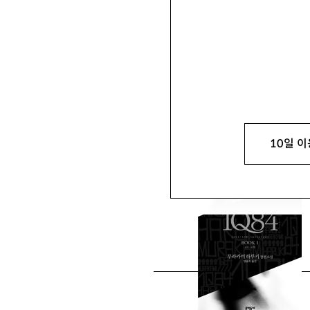
백지운
白池雲
인하대 한국학연구소 연구교
10일 이