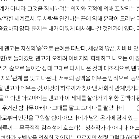
세계가 아니라, 그것을 직시하려는 의지와 목적에 의해 포착되는 
상화한 세계로서, 두 사람을 연결하는 끈에 의해 윤곽이 드러난 
중요하지 않다. 문제는 내가 어떻게 대처해나갈 것인가에 있다. 
 덴고는 자신의‘숲’으로 순례를 떠난다. 세상의 땅끝, 치바 바닷
98면)로 들어갔던 덴고가 오히려 아버지와 화해하고 나오는 이
카가 숲으로 들어간 상태 그대로 다시 나온 것과 대조적으로, 덴
지와‘관계’를 맺고 나온다. 서로의 공백을 메우는 방식으로. 
을 덴고가 메우는 것, 이것이 하루끼가 찾아낸 사회적 관계맺기의
을 막아낸 아오마메는 덴고가 이 세계를 살아가기 위한 공백이 된다
다. 우거진 밤나무 아래 나 그대를 팔고, 그대 나를 팔았다네……
로부터 인간을 구원할 힘이 아오마메가 남긴 온기에 담겨 있는 
 하루끼는 무국적적 감수성에 호소하는 청춘작가가 아니다. 어
런 변화가 노벨상을 의식한 것인지는 모르지만 설령 그렇다 하더