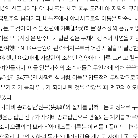
cek)의 신포니에타. 야나체크는 체코 동부 모라비아 지역의 구어적 
국민주의 음악가다. 비틀즈에서 야나체크로의 이동을 단순히 
는, 그것이 이 소설 전편에 기복(起伏)하는‘장소성’의 은유로
어온‘무국적성’은 만주나 사할린 같은 구체적 장소와 사연을 지
 참여했다 NHK수금원이 된 아버지로부터 어린 시절을 박탈당한 
해야 했던 아오마메, 사할린의 조선인 입양아 다마루, 그리고 킬
 여인들까지. 이들 일본사회의 소수자들은 무언가에 의해 끈끈하
”(1권 547면)인 사할린 섬처럼, 이들은 압도적인 무력감으
환부가 자기 몸의 일부가 되어버린 것을 알았을 때, 덴고와 아오
있었다.
 사이비 종교집단‘선구(先驅)’의 실체를 밝혀내는 과정으로 구성
생운동 집단 선구가 사이비 종교집단으로 변질되는 계기를 하
 조지 오웰의‘빅 브라더’와 대조를 이루는 이 리틀피플이 의미하
5년 오옴진리교의 지하철 독가스 테러사건을 계기로 사이비 종교