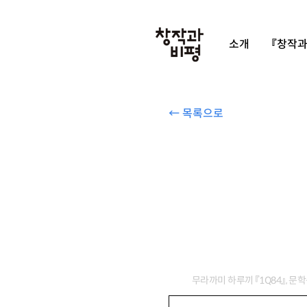
소개
『창작과
← 목록으로
무라까미 하루끼 『1Q84』, 문학