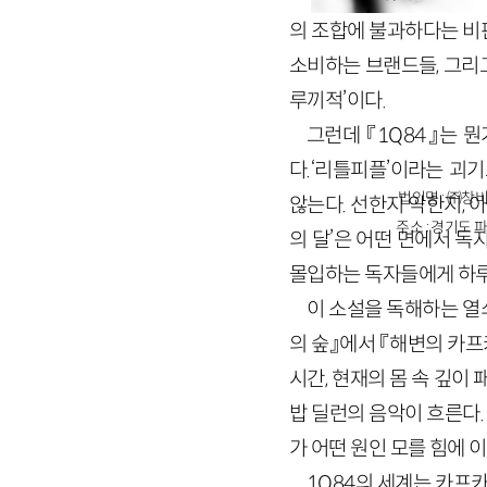
의 조합에 불과하다는 비
소비하는 브랜드들, 그리
루끼적’이다.
그런데 『1Q84』는 
다.‘리틀피플’이라는 괴
법인명 : ㈜창비
않는다. 선한지 악한지, 
주소 : 경기도 파
의 달’은 어떤 면에서 
몰입하는 독자들에게 하루끼
이 소설을 독해하는 열
의 숲』에서 『해변의 카프
시간, 현재의 몸 속 깊이
밥 딜런의 음악이 흐른다.
가 어떤 원인 모를 힘에 
1Q84의 세계는 카프