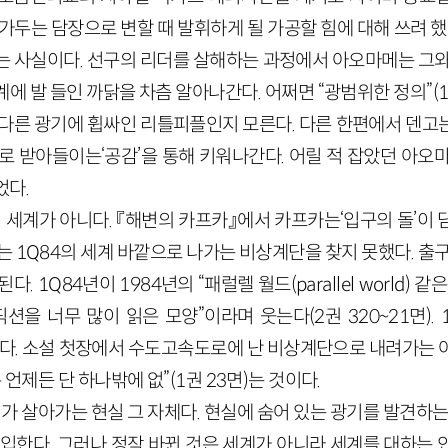
가두는 담장으로 변할 때 발휘하게 될 가공할 힘에 대해 쓰려 했
는 사실이다. 선구의 리더를 살해하는 과정에서 아오마메는 그와
에 발 들인 까닭을 차츰 알아나간다. 어쩌면 “광범위한 정의”(1권
또다른 광기에 휩싸인 리틀피플인지 모른다. 다른 한편에서 덴고
로 받아들이는‘공감’을 통해 키워나간다. 어릴 적 잡았던 아오
었다.
의 세계가 아니다. 『해변의 카프카』에서 카프카는‘입구의 돌’이
는 1Q84의 세계 바깥으로 나가는 비상계단을 찾지 못했다. 출
. 1Q84년이 1984년의 “패럴렐 월드(parallel world)
션을 너무 많이 읽은 모양”이라며 웃는다(2권 320~21면).
는다. 소설 첫장에서 수도고속도로에 난 비상계단으로 내려가는 
 언제든 단 하나밖에 없”(1권 23면)는 것이다.
가 살아가는 현실 그 자체다. 현실에 숨어 있는 광기를 발견하는
입한다. 그러나 정작 바뀐 것은 세계가 아니라 세계를 대하는 인