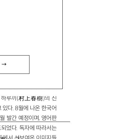
 →
예사롭지 않다. 일본 서점
고 발매 이후 7주 연속 판
 하루끼(村上春樹)의 신
고 있다. 8월에 나온 한국어
월 발간 예정이며, 영어판
표되었다. 독자에 따라서는
들에서 선보여온 이미지들