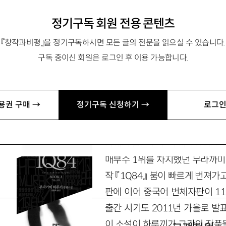
하루끼적 앙가주망
정기구독 회원 전용 콘텐츠
『창작과비평』을 정기구독하시면 모든 글의 전문을 읽으실 수 있습니다.
구독 중이신 회원은 로그인 후 이용 가능합니다.
수, 중문학 jiwoon-b@hanmail.net
용권 구매 →
정기구독 신청하기 →
로그인
또다시 불어오는 하루끼 바람이 
가에서 출간 전부터 예약이 쇄도하
매부수 1위를 차지했던 무라까미
작 『1Q84』 붐이 빠르게 번져가
판에 이어 중국어 번체자판이 11
출간 시기도 2011년 가을로 발
이 소설이 하루끼가 그간의 작품