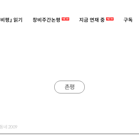
비평』 읽기
창비주간논평
지금 연재 중
구독
NEW
NEW
촌평
동네 2009