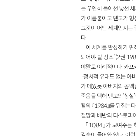
는 우연히 들어선 낯선 
가 이름붙이고 덴고가 형
그것이 어떤 세계인지는 
다.
이 세계를 완성하기 위해
되어야 할 장소”(2권 1
야말로 이례적이다. 카프
·정서적 유대도 없는 아버
가 메웠듯 아버지의 공백
죽음을 택해 덴고의‘상실’
웰의 『1984』를 뒤집는
절망과 배반의 디스토피아
『1Q84』가 보여주는
깊숙이 들어와 있다. 이