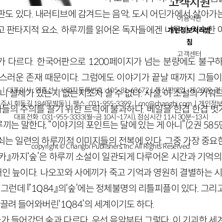
고객지원
판도 있다. 내러티브에 감겨드는 음악, 도시 어딘가에서 살아가
이용약관
고 판타지적 요소. 하루끼를 읽어온 독자들에겐 너무나 익숙한 
개인정보처리방
침
고객센터
뭔가 다르다. 한국어판으로 1200페이지가 넘는 분량에도 불구
기스러운 존재 때문이다. 그럼에도 이야기가 끝날 때까지 그들이
ㅣ대표이사 : 염종선ㅣ사업자등록번호 : 105-81-63672ㅣ통신판매업 : 제 2009-
아니 실체가 있는지 없는지조차 알 수 없다. 사실, 이 소설의 키워
주시 회동길 184(문발동)ㅣ팩스 : 031-955-3399 ㅣ
cnc@changbi.com
ㅣ개인정보
독자들의 주의를 끌기 위한 트릭에 불과하다. 베일을 한겹 한겹 
대표전화 : 031-955-3333(월~금 10시~17시), 점심시간 11시 30분~13시
는 말한다, “이야기의 포인트는 달에 있는 게 아니”(2권 585
쇠는 일련의 하루끼적 이미지들의 전복에 있다. 그중 가장 중요한
copyright © Changbi Publishers, inc. All Rights Reserved.
카』까지‘숲’은 하루끼 소설이 일관되게 다루어온 시간과 기억의
 패인 늪이다. 나오꼬와 사에끼가 죽고 기억과 영원히 결별하는 
 그런데 『1Q84』의‘숲’에는 정체불명의 리틀피플이 있다. 그
이끌려 들어와버린‘1Q84’의 세계이기도 하다.
카가 들어갔던 숲과 다르다. 우선 음악부터 그렇다. 이 기괴한 