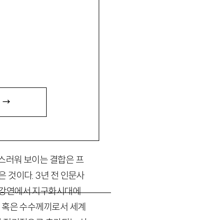
『리얼리즘의 옹호』, 편서
 →
스러워 보이는 결합은 프
은 것이다.
3
년 전 인문사
조강연에서 지구화시대에
제 혹은 수수께끼로서 세계