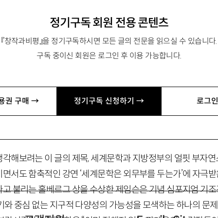
정기구독 회원 전용 콘텐츠
『창작과비평』을 정기구독하시면 모든 글의 전문을 읽으실 수 있습니다.
구독 중이신 회원은 로그인 후 이용 가능합니다.
과 교수. 전 한국문학번역원장. 평론집으로 『놋쇠하늘 아래서』 
주의』 등이 있음.
jkyoon
@
duksung.ac.kr
용권 구매 →
정기구독 신청하기 →
로그인
무부와 지방정부
각해보려는 이 글의 제목, 세계문학과 지방정부의 얼핏 부자연
면서도 함축적인 강연 ‘세계문학은 외무부를 두는가’에 자극받
고 불리는 홀베르그 상을 수상한 제임슨은 기념 심포지엄 기
기와 중심 없는 지구적 다양성의 가능성을 모색하는 하나의 문