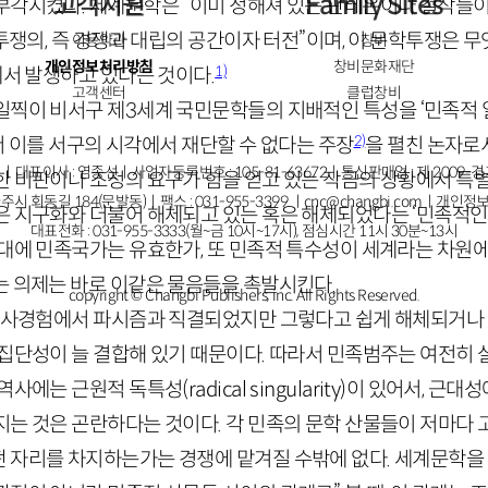
고객지원
Family Sites
부각시켰다. 세계문학은 “이미 정해져 있는 판테온이나 걸작들
“투쟁의, 즉 경쟁과 대립의 공간이자 터전”이며, 이 문학투쟁은 
이용약관
창비
개인정보처리방침
창비문화재단
1)
에서 발생하고 있다는 것이다.
고객센터
클럽창비
일찍이 비서구 제
3
세계 국민문학들의 지배적인 특성을 ‘민족적 
2)
 이를 서구의 시각에서 재단할 수 없다는 주장
을 펼친 논자로
ㅣ대표이사 : 염종선ㅣ사업자등록번호 : 105-81-63672ㅣ통신판매업 : 제 2009-
한 비판이나 조정의 요구가 힘을 얻고 있는 작금의 상황에서 특별
주시 회동길 184(문발동)ㅣ팩스 : 031-955-3399 ㅣ
cnc@changbi.com
ㅣ개인정보
은 지구화와 더불어 해체되고 있는 혹은 해체되었다는 ‘민족적인
대표전화 : 031-955-3333(월~금 10시~17시), 점심시간 11시 30분~13시
시대에 민족국가는 유효한가, 또 민족적 특수성이 세계라는 차원
는 의제는 바로 이같은 물음들을 촉발시킨다.
copyright © Changbi Publishers, inc. All Rights Reserved.
 역사경험에서 파시즘과 직결되었지만 그렇다고 쉽게 해체되거나 버
집단성이 늘 결합해 있기 때문이다. 따라서 민족범주는 여전히 
 역사에는 근원적 독특성(
radical
singularity
)이 있어서, 근대
지는 것은 곤란하다는 것이다. 각 민족의 문학 산물들이 저마다 
 자리를 차지하는가는 경쟁에 맡겨질 수밖에 없다. 세계문학을 