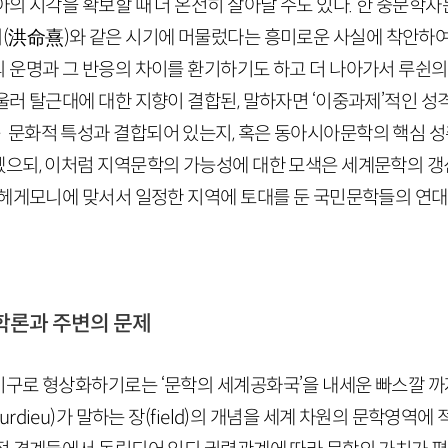
아의 시각을 확보할 때 더 온전히 살아날 수도 있다. 한 중문학
희
(
洪命熹
)
와 같은 시기에 머물렀다는 흥미로운 사실에 착안하여
 운명과 그 반응의 차이를 환기하기도 하고 더 나아가서 루쉰
러 탈근대에 대한 지향이 결합된, 말하자면 ‘이중과제’적인 성
문화적 특성과 결합되어 있는지, 혹은 동아시아문학의 핵심 성
으되, 이처럼 지역문학의 가능성에 대한 모색은 세계문학의 갱신
 헤게모니에 맞서서 일정한 지역에 토대를 둔 국민문학들의 연
학론과 주변의 문제
구로 형상화하기로는 ‘문학의 세계공화국’을 내세운 빠스깔 까
urdieu
)가 말하는 장(
field
)의 개념을 세계 차원의 문학영역에 