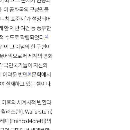
평가되고 그 존재가 인증되
다. 이 공화국의 구성원들
리니치 표준시’가 설정되어
 한 제반 여건 등 풍부한
5)
적 수도로 확립되었다.
엔이 그 이념의 한 구현이
 끌어냄으로써 세계의 평화
 각 국민국가들이 자신의
6)
 어려운 반면
문학에서
여 실재하고 있는 셈이다.
 이후의 세계사적 변환과
 월러스틴(
I
.
Wallerstein
)
레띠(
Franco
Moretti
)의