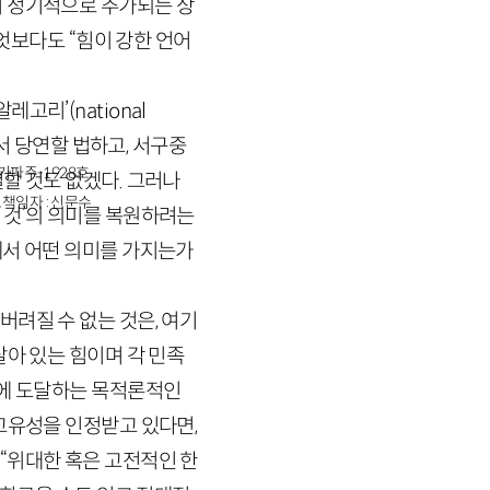
이 정기적으로 추가되는 상
무엇보다도 “힘이 강한 언어
알레고리’(
national
서 당연할 법하고, 서구중
경기파주-1928호
할 것도 없겠다. 그러나
책임자 : 신문수
 것’의 의미를 복원하려는
에서 어떤 의미를 가지는가
려질 수 없는 것은, 여기
살아 있는 힘이며 각 민족
성에 도달하는 목적론적인
고유성을 인정받고 있다면,
“위대한 혹은 고전적인 한