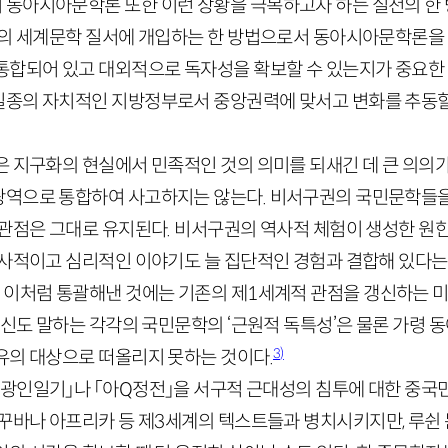
동아시아문학론 또한 이런 상황을 극복하고자 하는 실천의 한 
심의 세계문학 질서에 개입하는 한 방법으로서 동아시아문학론을 
통합되어 있고 대외적으로 독자성을 확보할 수 있는지가 중요한
종의 자치적인 지방정부로서 중앙권력에 맞서고 변화를 추동할
은 지구화의 현실에서 민족적인 것의 의미를 되새긴 데 큰 의의가
역으로 통합하여 사고하지는 않는다. 비서구권의 국민문학들을
 관점은 그대로 유지된다. 비서구권의 역사적 체험이 생성한 원
 사적이고 심리적인 이야기도 늘 집단적인 경험과 결합해 있다는
 이처럼 통괄해낸 것에는 기존의 제
1
세계적 관점을 갱신하는 미
자신도 말하는 각각의 국민문학의 ‘근원적 독특성’은 물론 가령 
3)
유의 대상으로 떠올리지 못하는 것이다.
「광인일기」나 「아
Q
정전」을 서구적 근대성의 침투에 대한 중국
꾸바나 아프리카 등 제
3
세계의 텍스트들과 병치시키지만, 루쉰