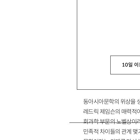
윤지관
尹志寬
문학평론가, 덕성여대 영문
로 『영어, 내 마음의 식민
10일 이
1. 세계문학의 외
동아시아문학의 위상을 생
레드릭 제임슨의 매력적이
회과학 부문의 노벨상이라
민족적 차이들의 관계 맺