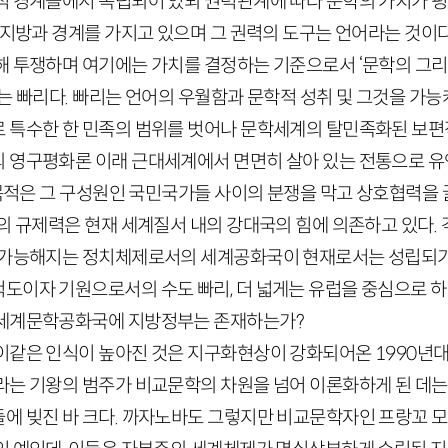
적 경계들에서 독립되어 있되 권력관계에 따라 문학의 가치가 
 지방과 경계를 가지고 있으며 그 권력의 도구는 언어라는 것이
해 투쟁하며 여기에는 가치를 결정하는 기준으로서 ‘문학의 그
는 빠리다. 빠리는 언어의 우월함과 문학적 성취 및 그것을 가능케
 특수한 한 민족의 범위를 벗어나 문학세계의 탈민족화된 보편
 영구평화론 이래 근대세계에서 면면히 살아 있는 전통으로 유
의 목적은 그 구성원인 국민국가들 사이의 분쟁을 막고 상호협력을
제의 규제력은 현재 세계질서 내의 강대국의 힘에 의존하고 있다.
 가능해지는 정치체제로서의 세계공화국이 현재로서는 성립되기
도이자 기원으로서의 수도 빠리, 더 넓게는 유럽을 중심으로 하
 세계문학공화국에 지방정부는 존재하는가?
이같은 인식이 높아진 것은 지구화현상이 강화되어온
1990
년대
라는 기왕의 범주가 비교문학의 차원을 넘어 이론화하게 된 데는
에 빚진 바 크다. 까자노바도 그렇지만 비교문학자인 프랑꼬 모