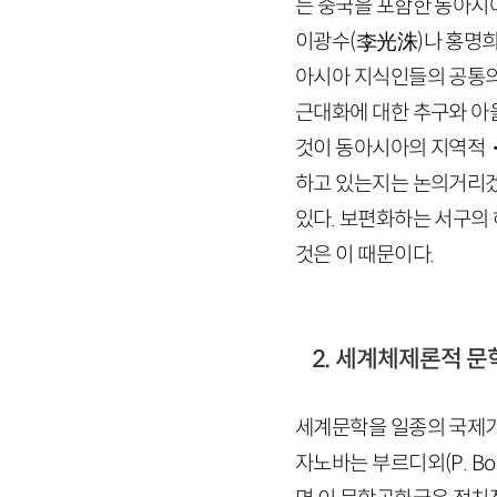
는 중국을 포함한 동아시
이광수
(李
光洙
)
나 홍명
아시아 지식인들의 공통의
근대화에 대한 추구와 아울
것이 동아시아의 지역적・
하고 있는지는 논의거리겠
있다. 보편화하는 서구의
것은 이 때문이다.
2. 세계체제론적 문
세계문학을 일종의 국제기
자노바는 부르디외(
P
.
Bo