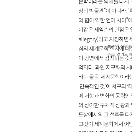
문학이라는 의제를 다시 
상의 박물관”이 아니라, 
와 힘이 약한 언어 사이”
이같은 제임슨의 관점은 
allegory
)라고 지칭하면서
법인명 : ㈜창비
심의 세계문학 질서에 대
주소 : 경기도 파
이 강연에서 감지되는 것
의지다. 과연 지구화의 
라는 물음, 세계문학이라
‘민족적인 것’이 서구의
에 저항과 변화의 동력인 
의 상이한 구체적 상황과
도상에서의 그 선후를 따
그것이 세계문학에서 어떤