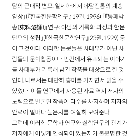
담의 근대적 변모: 일제하에서 야담전통의 계승
양상」
(『한국한문학연구』
19
권,
1996
)
「『동패낙
송
(
東稗
洛
誦
)
』 연구: 야담의 기록화 과정과 한문
단편의 성립」
(『한국한문학연구』
23
권,
1999
)
등
이 그것이다. 이러한 논문들은 사대부가 아닌 사
람들의 문학활동이나 민간에서 유포되는 이야기
를 사대부가 기록해 남긴 작품을 대상으로 한 것
인데, 나로서는 대단히 흥미를 가지면서 읽을 수
있었다. 이들 연구에서 사용된 자료 역시 저자의
노력으로 발굴된 작품이 다수를 차지하며 저자의
안력이 얼마나 높은지를 여실히 보여준다.
그런데 이러한 문학사 연구와 실학연구의 관계가
저자에게 어떻게 인식되어 있는지가 불분명한 것