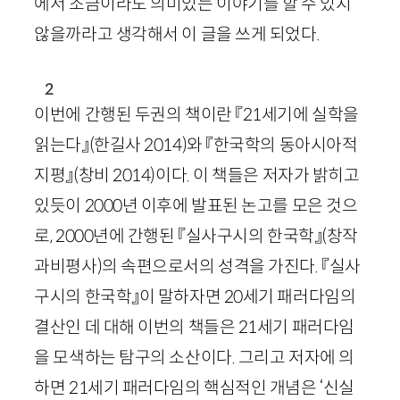
에서 조금이라도 의미있는 이야기를 할 수 있지
않을까라고 생각해서 이 글을 쓰게 되었다.
2
이번에 간행된 두권의 책이란 『
21
세기에 실학을
읽는다』
(한길사
2014
)
와 『한국학의 동아시아적
지평』
(창비
2014
)
이다. 이 책들은 저자가 밝히고
있듯이
2000
년 이후에 발표된 논고를 모은 것으
로,
2000
년에 간행된 『실사구시의 한국학』
(창작
과비평사)
의 속편으로서의 성격을 가진다. 『실사
구시의 한국학』이 말하자면
20
세기 패러다임의
결산인 데 대해 이번의 책들은
21
세기 패러다임
을 모색하는 탐구의 소산이다. 그리고 저자에 의
하면
21
세기 패러다임의 핵심적인 개념은 ‘신실