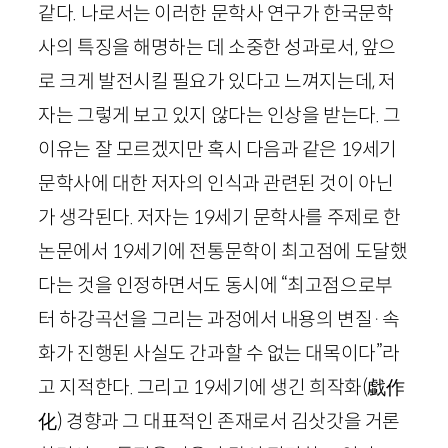
같다. 나로서는 이러한 문학사 연구가 한국문학
사의 특징을 해명하는 데 소중한 성과로서, 앞으
로 크게 발전시킬 필요가 있다고 느껴지는데, 저
자는 그렇게 보고 있지 않다는 인상을 받는다. 그
이유는 잘 모르겠지만 혹시 다음과 같은
19
세기
문학사에 대한 저자의 인식과 관련된 것이 아닌
가 생각된다. 저자는
19
세기 문학사를 주제로 한
논문에서
19
세기에 전통문학이 최고점에 도달했
다는 것을 인정하면서도 동시에 “최고점으로부
터 하강곡선을 그리는 과정에서 내용의 변질·속
화가 진행된 사실도 간과할 수 없는 대목이다”라
고 지적한다. 그리고
19
세기에 생긴 희작화
(
戱作
化
)
경향과 그 대표적인 존재로서 김삿갓을 거론