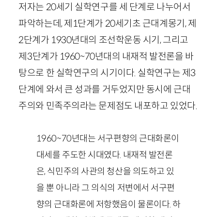
저자는
20
세기 실학연구를 세 단계로 나누어서
파악하는데, 제
1
단계가
20
세기초 근대계몽기, 제
2
단계가
1930
년대의 조선학운동 시기, 그리고
제
3
단계가
1960
~
70
년대의 내재적 발전론을 바
탕으로 한 실학연구의 시기이다. 실학연구는 제
3
단계에 와서 큰 성과를 거두었지만 동시에 근대
주의와 민족주의라는 문제점도 내포하고 있었다.
1960
~
70
년대는 서구편향의 근대화론이
대세를 주도한 시대였다. 내재적 발전론
은, 식민주의 사관의 청산을 의도하고 있
을 뿐 아니라 그 의식의 저변에서 서구편
향의 근대화론에 저항했음이 물론이다. 하