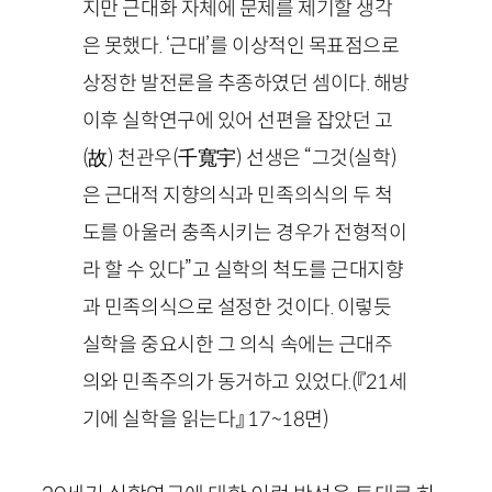
지만 근대화 자체에 문제를 제기할 생각
은 못했다. ‘근대’를 이상적인 목표점으로
상정한 발전론을 추종하였던 셈이다. 해방
이후 실학연구에 있어 선편을 잡았던 고
(
故
) 천관우(
千寬宇
) 선생은 “그것
(실학)
은 근대적 지향의식과 민족의식의 두 척
도를 아울러 충족시키는 경우가 전형적이
라 할 수 있다”고 실학의 척도를 근대지향
과 민족의식으로 설정한 것이다. 이렇듯
실학을 중요시한 그 의식 속에는 근대주
의와 민족주의가 동거하고 있었다.
(『
21
세
기에 실학을 읽는다』
17
~
18
면)