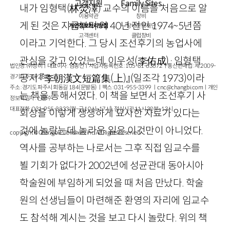
고객지원
Family Sites
내가 임형택
(
林熒澤
)
교수의 이름을 처음으로 알
이용약관
창비
게 된 것은 지금부터 약
40
년 전인
1974
~
5
년쯤
개인정보처리방침
창비문화재단
고객센터
클럽창비
이라고 기억한다. 그 당시 조선후기의 농업사에
관심을 갖고 있었는데, 이우성
(李
佑成
)
·임형택
법인명 : ㈜창비ㅣ대표이사 : 염종선ㅣ사업자등록번호 : 105-81-63672ㅣ통신판매업 : 제 2009-
공저 『
李
朝漢文短篇集
(
上
)
』
(일조각
1973
)
이라
경기파주-1928호
주소 : 경기도 파주시 회동길 184(문발동)ㅣ팩스 : 031-955-3399 ㅣ
cnc@changbi.com
ㅣ개인
는 책을 통해서였다. 이 책을 보면서 조선후기 사
정보책임자 : 신문수
대표전화 : 031-955-3333(월~금 10시~17시), 점심시간 11시 30분~13시
회상을 이렇게 생생하게 묘사한 자료가 있다는
것에 놀랐는데, 놀라운 일은 이것만이 아니었다.
copyright © Changbi Publishers, inc. All Rights Reserved.
역사를 공부하는 나로서는 그후 직접 임교수를
뵐 기회가 없다가
2002
년에 성균관대 동아시아
학술원에 부임하게 되었을 때 처음 만났다. 학술
원의 선생님들이 마련해준 환영의 자리에 임교수
도 참석해 계시는 것을 보고 다시 놀랐다. 위의 책