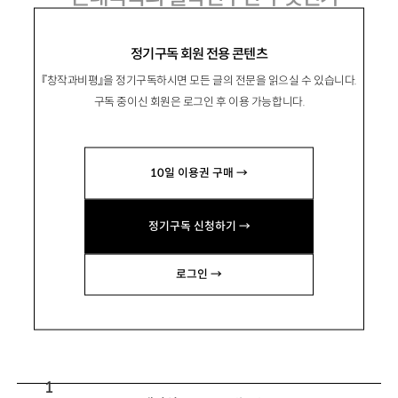
학인(學人) 임형택, 그 배움의 궤적
정기구독 회원 전용 콘텐츠
『창작과비평』을 정기구독하시면 모든 글의 전문을 읽으실 수 있습니다.
구독 중이신 회원은 로그인 후 이용 가능합니다.
宮嶋博史
미야지마 히로시
10일 이용권 구매 →
성균관대 동아시아학술원 교수, 토오꾜오대학 명
예교수. 저서로 『일본의 역사관을 비판한다』 『미
정기구독 신청하기 →
야지마 히로시, 나의 한국사 공부』 『양반』 『조선
과 중국 근세 오백년을 가다』 『국사의 신화를 넘
로그인 →
어서』 등이 있음. miyajimah@skku.edu
1