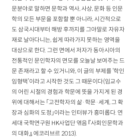
문분야로 말하면 문학과 역사, 사상, 문화 등 인문
학의 모든 부문을 포함할 뿐 아니라, 시간적으로
도 삼국시대부터 해방 후까지를 그야말로 자유자
재로 날아다니는, 쉽게 따라가지 못하는 영역을
대상으로 한다. 그런 면에서 저자가 동아시아의
전통적인 문인학자의 면모를 오늘날 보여주는 드
문 존재라고 할 수 있거니와, 이 글의 부제를 ‘학인
임형택’이라고 시작한 것도 그 때문이다
(임교수
의 어린 시절의 경험과 학문에 뜻을 가지게 된 경
위에 대해서는 「고전학자의 삶
·
학문
·
세계,
그 확
장과 심화의 도정」이라는 인터뷰가 흥미롭다. 연
세대 국학연구원
HK
사업단 엮음 『사회인문학과
의 대화』, 에코리브르
2013
)
.