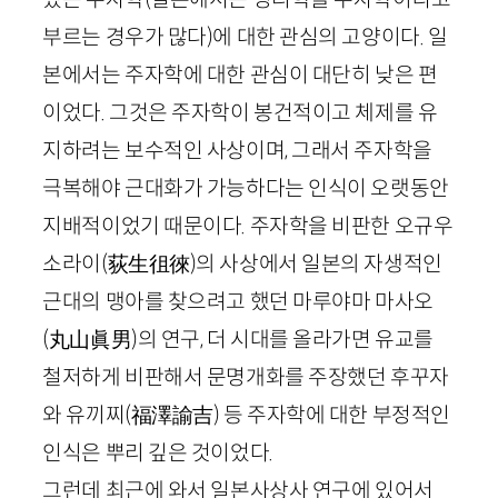
부르는 경우가 많다)에 대한 관심의 고양이다. 일
본에서는 주자학에 대한 관심이 대단히 낮은 편
이었다. 그것은 주자학이 봉건적이고 체제를 유
지하려는 보수적인 사상이며, 그래서 주자학을
극복해야 근대화가 가능하다는 인식이 오랫동안
지배적이었기 때문이다. 주자학을 비판한 오규우
소라이
(
荻生徂徠
)
의 사상에서 일본의 자생적인
근대의 맹아를 찾으려고 했던 마루야마 마사오
(
丸山眞男
)
의 연구, 더 시대를 올라가면 유교를
철저하게 비판해서 문명개화를 주장했던 후꾸자
와 유끼찌
(
福澤諭吉
)
등 주자학에 대한 부정적인
인식은 뿌리 깊은 것이었다.
그런데 최근에 와서 일본사상사 연구에 있어서