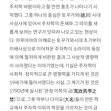
주자학 바람이라고 할 만한 풍조가 나타나기 시
작했다. 그중 하나의 중심은 토꾸가와
(
德川
)
시대
사상사에 있어서 주자학의 존재와 그 의미를 새
롭게 보려는 연구가 잇따라 나오고 있는 현상이
다. 마루야마의 이해로는 토꾸가와시대 초기부터
지배사상으로 이어져온 주자학이 소라이의 등장
에 의해 철저하게 비판된 결과 그 사상적 영향력
이 사라졌다는 이야기였는데, 기실은 주자학이
사회적·정치적으로 큰 영향력을 가지게 된 것은
19
세기에 들어서였다는 사실, 그 계기가 된 것은
1790
년에 실시된 ‘관정 이학의 금
(
寬政異學之
禁
)
’으로, 그후 막부나 다이묘
(
大名
)
들이 만든 학
교에서 주자학 이외의 학문을 가르치는 것이 금