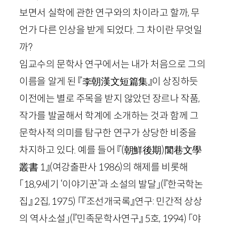
보면서 실학에 관한 연구와의 차이라고 할까, 무
언가 다른 인상을 받게 되었다. 그 차이란 무엇일
까?
임교수의 문학사 연구에서는 내가 처음으로 그의
이름을 알게 된 『
李
朝漢文短篇集
』이 상징하듯
이전에는 별로 주목을 받지 않았던 장르나 작품,
작가를 발굴해서 학계에 소개하는 것과 함께 그
문학사적 의미를 탐구한 연구가 상당한 비중을
차지하고 있다. 예를 들어 『
(
朝鮮後期
)
閭
巷文學
叢書
1
』
(여강출판사
1986
)
의 해제를 비롯해
「
18
,
9
세기 ‘이야기꾼’과 소설의 발달」
(『한국학논
집』
2
집,
1975
)
「『조선개국록』연구: 민간적 상상
의 역사소설」
(『민족문학사연구』
5
호,
1994
)
「야