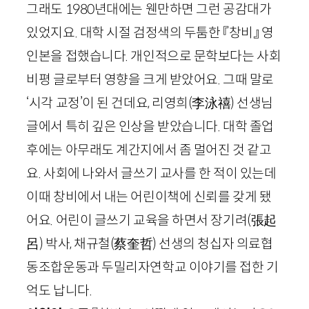
그래도
1980
년대에는 웬만하면 그런 공감대가
있었지요. 대학 시절 검정색의 두툼한 『창비』 영
인본을 접했습니다. 개인적으로 문학보다는 사회
비평 글로부터 영향을 크게 받았어요. 그때 말로
‘시각 교정’이 된 건데요, 리영희
(
李泳禧
)
선생님
글에서 특히 깊은 인상을 받았습니다. 대학 졸업
후에는 아무래도 계간지에서 좀 멀어진 것 같고
요. 사회에 나와서 글쓰기 교사를 한 적이 있는데
이때 창비에서 내는 어린이책에 신뢰를 갖게 됐
어요. 어린이 글쓰기 교육을 하면서 장기려
(
張起
呂
)
박사, 채규철
(
蔡奎哲
)
선생의 청십자 의료협
동조합운동과 두밀리자연학교 이야기를 접한 기
억도 납니다.