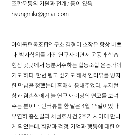
조합운동의 기원과 전개』 등이 있음.
hyungmikr@gmail.com
아이쿱협동조합연구소 김형미 소장은 항상 바쁘
다. 박사학위를 가진 연구자이면서 운동과 학습
현장 곳곳에서 동분서주하는 협동조합 운동가이
기도 하다. 한번 뵙고 싶기도 해서 인터뷰를 빙자
한 만남을 청했는데 흔쾌히 응해주었다. 부지런
함과 겸손함에서 늘 연구자 이상의 면모를 보여
주는 분이다. 인터뷰를 한 날은
4
월
15
일이었다.
우연히 총선일과 세월호사건
2
주기 사이에 만나
게 되었는데, 희망과 걱정, 기억과 행동에 대한 여