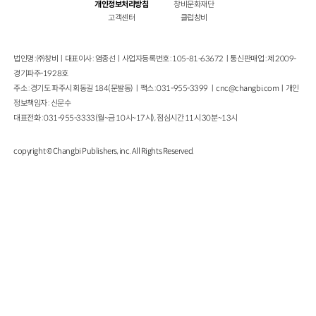
개인정보처리방침
창비문화재단
고객센터
클럽창비
법인명 : ㈜창비ㅣ대표이사 : 염종선ㅣ사업자등록번호 : 105-81-63672ㅣ통신판매업 : 제 2009-
경기파주-1928호
주소 : 경기도 파주시 회동길 184(문발동)ㅣ팩스 : 031-955-3399 ㅣ
cnc@changbi.com
ㅣ개인
정보책임자 : 신문수
대표전화 : 031-955-3333(월~금 10시~17시), 점심시간 11시 30분~13시
copyright © Changbi Publishers, inc. All Rights Reserved.