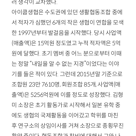
러 생각이 교차했다.
아이쿱생협은 수도권에 있던 생활협동조합 중에
서 적자가 심했던
6
개의 작은 생협이 연합을 모색
한
1997
년부터 발걸음을 시작했다. 당시 사업액
(매출액)은
15
억원 정도였고 누적 적자액은
5
억
원에 달했다. 초기 멤버 중 어느 분으로부터 이때
는 정말 “내일을 알 수 없는 지경”이었다는 이야
기를 들은 적이 있다. 그런데
2015
년말 기준으로
조합원
23
만
7610
명, 회원조합
85
개, 사업액(매
출액)은
5256
억원에 이를 정도로 성장했다. 김형
미 소장은 초기 활동가로 시작해서 일본 유학 중
에도 생협의 국제활동을 이어갔고 학위를 마친
후 연구소의 상임이사를 거쳐 소장으로 종횡무진