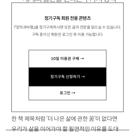
정기구독 회원 전용 콘텐츠
『창작과비평』을 정기구독하시면 모든 글의 전문을 읽으실 수 있습니다.
韓永仁
한영인
구독 중이신 회원은 로그인 후 이용 가능합니다.
문학평론가. 주요 평론으로 「‘문학과 정치’에 대한
단상」 등이 있음. jwhyi@naver.com
10일 이용권 구매 →
정기구독 신청하기 →
1. 들어가며
로그인 →
삶을 견디게 하는 것은 희망일까. 어쩌면 그럴지
도 모른다. 에른스트 블로흐(
Ernst
Bloch
)의 유명
한 책 제목처럼 ‘더 나은 삶에 관한 꿈’이 없다면
우리가 삶을 이어가야 할 필연적인 이유를 도대