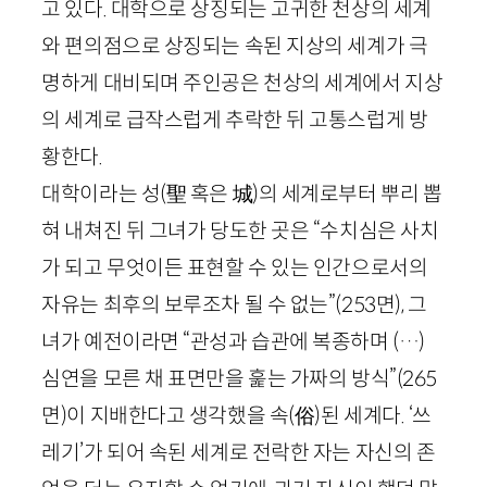
고 있다. 대학으로 상징되는 고귀한 천상의 세계
와 편의점으로 상징되는 속된 지상의 세계가 극
명하게 대비되며 주인공은 천상의 세계에서 지상
의 세계로 급작스럽게 추락한 뒤 고통스럽게 방
황한다.
대학이라는 성(
聖
혹은
城
)의 세계로부터 뿌리 뽑
혀 내쳐진 뒤 그녀가 당도한 곳은 “수치심은 사치
가 되고 무엇이든 표현할 수 있는 인간으로서의
자유는 최후의 보루조차 될 수 없는”
(
253
면)
, 그
녀가 예전이라면 “관성과 습관에 복종하며 (…)
심연을 모른 채 표면만을 훑는 가짜의 방식”
(
265
면)
이 지배한다고 생각했을 속
(
俗
)
된 세계다. ‘쓰
레기’가 되어 속된 세계로 전락한 자는 자신의 존