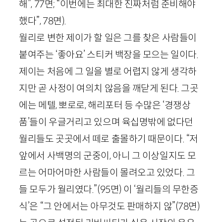
해”,
77
면
; “이번에는 최대한 진짜처럼 준비해야
했다”,
78
면
).
월리로 변한 제이가 할 일은 그를 찾은 사람들이
붙여주는 ‘좋아요’ 스티커 백장을 모으는 일이다.
제이는 처음에 그 일을 별로 어렵지 않게 생각하
지만 곧 사정이 여의치 않음을 깨닫게 된다. 그곳
에는 메텔, 뽀로로, 해리포터 등 수많은 ‘경쟁상
품’들이 우글거리고 있으며 육십명밖에 없다던
월리들도 곳곳에서 떼로 출몰하기 때문이다. “저
앞에서 사백명의 군중이, 아니 그 이상일지도 모
르는 어마어마한 사람들이 몰려오고 있었다. 그
들 모두가 월리였다.”
(
95
면)
이 ‘월리들의 무한증
식’은 “그 안에서는 아무것도 판매하지 않”
(
78
면)