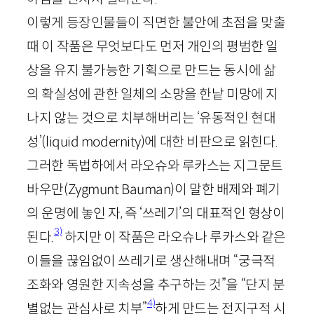
이렇게 등장인물들이 직면한 불안에 초점을 맞출
때 이 작품은 무엇보다도 먼저 개인의 평범한 일
상을 유지 불가능한 기획으로 만드는 동시에 삶
의 확실성에 관한 일체의 소망을 한낱 미망에 지
나지 않는 것으로 치부해버리는 ‘유동적인 현대
성’(
liquid
modernity
)에 대한 비판으로 읽힌다.
그러한 독법하에서 라오슈와 루카스는 지그문트
바우만(
Zygmunt
Bauman
)이 말한 배제와 폐기
의 운명에 놓인 자, 즉 ‘쓰레기’의 대표적인 형상이
3)
된다.
하지만 이 작품은 라오슈나 루카스와 같은
이들을 끊임없이 쓰레기로 생산해내며 “궁극적
조화와 영원한 지속성을 추구하는 것”을 “단지 분
4)
별없는 관심사로 치부”
하게 만드는 전지구적 시