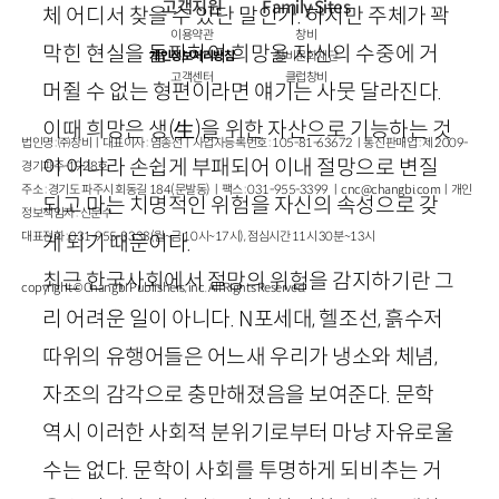
고객지원
Family Sites
체 어디서 찾을 수 있단 말인가. 하지만 주체가 꽉
이용약관
창비
막힌 현실을 돌파하여 희망을 자신의 수중에 거
개인정보처리방침
창비문화재단
고객센터
클럽창비
머쥘 수 없는 형편이라면 얘기는 사뭇 달라진다.
이때 희망은 생
(
生
)
을 위한 자산으로 기능하는 것
법인명 : ㈜창비ㅣ대표이사 : 염종선ㅣ사업자등록번호 : 105-81-63672ㅣ통신판매업 : 제 2009-
이 아니라 손쉽게 부패되어 이내 절망으로 변질
경기파주-1928호
주소 : 경기도 파주시 회동길 184(문발동)ㅣ팩스 : 031-955-3399 ㅣ
cnc@changbi.com
ㅣ개인
되고 마는 치명적인 위험을 자신의 속성으로 갖
정보책임자 : 신문수
대표전화 : 031-955-3333(월~금 10시~17시), 점심시간 11시 30분~13시
게 되기 때문이다.
최근 한국사회에서 절망의 위험을 감지하기란 그
copyright © Changbi Publishers, inc. All Rights Reserved.
리 어려운 일이 아니다.
N
포세대, 헬조선, 흙수저
따위의 유행어들은 어느새 우리가 냉소와 체념,
자조의 감각으로 충만해졌음을 보여준다. 문학
역시 이러한 사회적 분위기로부터 마냥 자유로울
수는 없다. 문학이 사회를 투명하게 되비추는 거