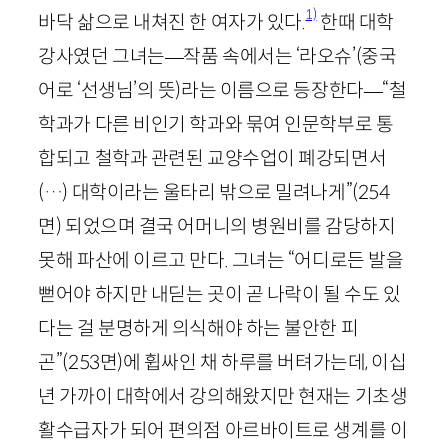
1)
바닥 삶으로 내쳐진 한 여자가 있다.
한때 대학
강사였던 그녀는
—
작품 속에서는 ‘라오슈’
(중국
어로 ‘선생님’의 뜻)
라는 이름으로 등장한다
—
“철
학과가 다른 비인기 학과와 묶여 인문학부로 통
합되고 철학과 관련된 교양수업이 폐강되면서
(…) 대학이라는 울타리 밖으로 밀려나게”
(
254
면)
되었으며 결국 어머니의 병원비를 감당하지
못해 파산에 이르고 만다. 그녀는 “어디로든 발을
뻗어야 하지만 내딛는 곳이 곧 나락이 될 수도 있
다는 걸 분명하게 의식해야 하는 불안한 피
곤”
(
253
면)
에 휩싸인 채 하루를 버텨가는데, 이십
년 가까이 대학에서 강의해왔지만 현재는 기초생
활수급자가 되어 편의점 아르바이트로 생계를 이