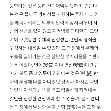
당한다는 것은 능히 견디어냄을 뜻하며, 견딘다
는 것은 올바른 방향성을 지향하는 주체가 그것
을 왜곡시키려는 외부의 압력에 맞서 싸우며 자
신의 신념을 잃지 않고 지켜냄을 의미한다. 그렇
기에 오랫동안 주체의 진정성은 견딤의 형식을
구성하는 내용일 수 있었다. 그 과정에서 본래의
모습을 잃어가는 것은 참담한 부끄러움을 수반하
는 일이었다. 변질
(
變質
)
이나 변절
(
變節
)
이란 단
어가 모두 품고 있듯이 견딘다는 것은 ‘변
(
變
)
’함
과의 투쟁에 다름 아니었던 것이다. 하지만 과연
이렇게 자신의 신념을 곧고 염결하게 지켜내는
것만을 진정한 견딤이라 할 수 있을까. 굳게 견디
는 과정에서 발생한 온갖 변형
(
變形
)
들은 그저 부