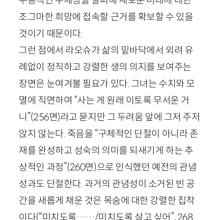
조그마한 희망에 접속할 근거를 확보할 수 있을
것이기 때문이다.
그런 점에서 라오슈가 삶의 밑바닥에서 외려 유
례없이 정직하고 강렬한 생의 의지를 보여주는
장면은 눈여겨볼 필요가 있다. 그녀는 수치와 모
멸에 직면하여 “사는 게 원래 이토록 무서운 거
니”
(
256
면)
라고 묻지만 그 두려움 앞에 그저 주저
앉지 않는다. 죽음을 “구체적인 단절이 아니라 존
재를 완성하고 성숙의 의미를 되새기게 하는 추
상적인 과정”
(
260
면)
으로 인식했던 예전의 관념
성과도 단절한다. 과거의 관념성이 소거된 빈 공
간을 새롭게 채운 것은 목숨에 대한 강렬한 집착
이다(“미치도록……/미치도록 살고 싶어”,
268