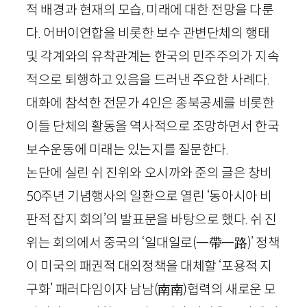
적 배경과 현재의 모습, 미래에 대한 전망을 다룬
다. 어버이연합을 비롯한 보수 관변단체의 행태
및 각계와의 유착관계는 한국의 민주주의가 지속
적으로 퇴행하고 있음을 드러낸 주요한 사례다.
대화에 참석한 전문가
4
인은 종북공세를 비롯한
이들 단체의 활동을 역사적으로 조망하면서 한국
보수운동에 미래는 있는지를 질문한다.
논단에 실린 쉬 진위와 오시까와 준의 글은 창비
50
주년 기념행사의 일환으로 열린 ‘동아시아 비
판적 잡지 회의’의 발표문을 바탕으로 했다. 쉬 진
위는 회의에서 중국의 ‘일대일로
(
一帶一路
)
’ 정책
이 미국의 패권적 대외정책을 대체할 ‘포용적 지
구화’ 패러다임이자 남남
(
南南
)
협력의 새로운 모