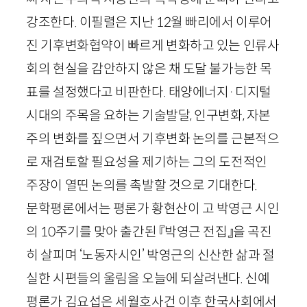
강조한다. 이필렬은 지난
12
월 빠리에서 이루어
진 기후변화협약이 빠르게 변화하고 있는 인류사
회의 현실을 감안하지 않은 채 도달 불가능한 목
표를 설정했다고 비판한다. 태양에너지
·
디지털
시대의 주목을 요하는 기술발달, 인구변화, 자본
주의 변화를 짚으면서 기후변화 논의를 근본적으
로 재검토할 필요성을 제기하는 그의 도전적인
주장이 열띤 논의를 촉발할 것으로 기대한다.
문학평론에서는 평론가 황현산이 고 박영근 시인
의
10
주기를 맞아 출간된 『박영근 전집』을 곡진
히 살피며 ‘노동자시인’ 박영근의 신산한 삶과 절
실한 시편들의 울림을 오늘에 되살려낸다. 신예
평론가 김요섭은 세월호사건 이후 한국사회에서