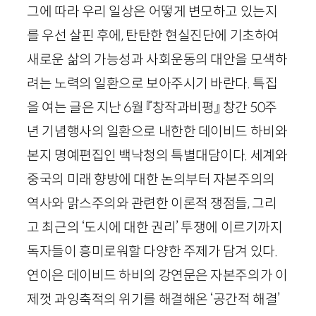
그에 따라 우리 일상은 어떻게 변모하고 있는지
를 우선 살핀 후에, 탄탄한 현실진단에 기초하여
새로운 삶의 가능성과 사회운동의 대안을 모색하
려는 노력의 일환으로 보아주시기 바란다. 특집
을 여는 글은 지난
6
월 『창작과비평』 창간
50
주
년 기념행사의 일환으로 내한한 데이비드 하비와
본지 명예편집인 백낙청의 특별대담이다. 세계와
중국의 미래 향방에 대한 논의부터 자본주의의
역사와 맑스주의와 관련한 이론적 쟁점들, 그리
고 최근의 ‘도시에 대한 권리’ 투쟁에 이르기까지
독자들이 흥미로워할 다양한 주제가 담겨 있다.
연이은 데이비드 하비의 강연문은 자본주의가 이
제껏 과잉축적의 위기를 해결해온 ‘공간적 해결’