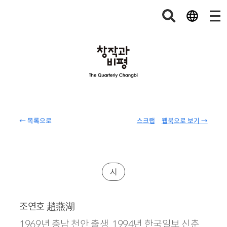
← 목록으로
스크랩
웹북으로 보기 →
시
趙燕湖
조연호
1969년 충남 천안 출생. 1994년 한국일보 신춘