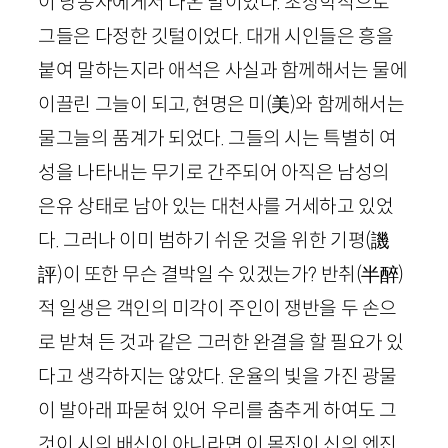
이 낭송자에게서 나온 말이었다. 초상학적으로
그들은 다정한 깃털이었다. 대개 시인들은 흥을
붙여 말하는지라 애석은 사실과 함께해서는 물에
이끌린 그늘이 되고, 현명은 미
(
美
)
와 함께해서는
물그늘의 품계가 되었다. 그들의 시는 특별히 여
성을 나타내는 무기로 간주되어 아직은 남성의
은유 상태로 남아 있는 대천사를 거세하고 있었
다. 그러나 이미 범하기 쉬운 것을 위한 기평
(
譏
評
)
이 또한 무슨 결박일 수 있겠는가? 반취
(
半醉
)
적 일생은 객인의 미각이 주인이 쟁반을 두 손으
로 받쳐 든 것과 같은 그러한 완결을 할 필요가 있
다고 생각하지는 않았다. 운율의 빛을 가진 광물
이 발아래 파묻혀 있어 우리를 춤추게 하여도 그
것이 시의 배신이 아니라면 이 몸짓이 신의 엔진