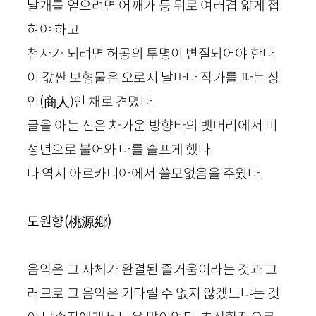
날개를 얻으려면 어깨가 등 뒤로 여러겹 얇게 접
혀야 하고
천사가 되려면 허공의 투명이 변질되어야 한다.
이 값싼 보형물은 오로지 날마다 작가를 파는 상
인
(
商人
)
인 채로 견뎠다.
글을 아는 신은 차가운 방향타의 뱃머리에서 미
성년으로 불어와 나를 슬프게 했다.
나 역시 아르카디아에서 쓸모없음을 주웠다.
도원향
(
桃源鄕
)
음악은 그 자체가 완결된 즐거움이라는 것과 그
러므로 그 음악은 기다릴 수 없지 않겠느냐는 것