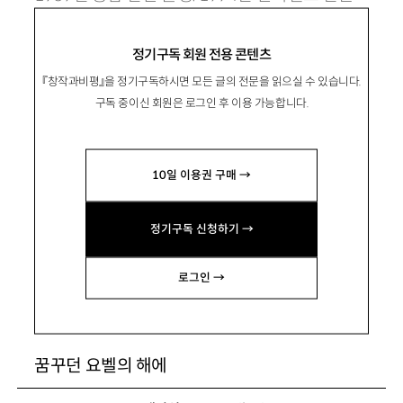
문예로 등단. 시집 『암흑향』 『농경시』 『천문』 『저
정기구독 회원 전용 콘텐츠
녁의 기원』 『죽음에 이르는 계절』 등이 있
『창작과비평』을 정기구독하시면 모든 글의 전문을 읽으실 수 있습니다.
음.
aleph
2100
@
hanmail
.
net
구독 중이신 회원은 로그인 후 이용 가능합니다.
10일 이용권 구매 →
정기구독 신청하기 →
나 역시 아르카디아에서 쓸모없음을 줍
다
로그인 →
꿈꾸던 요벨의 해에