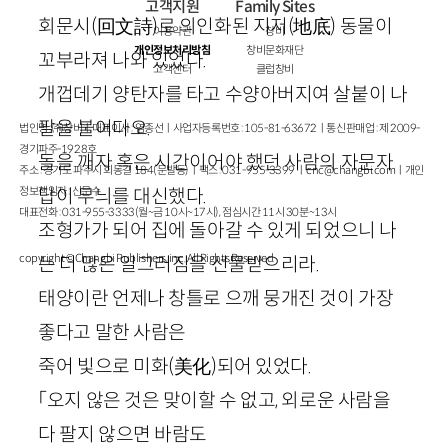
고객지원
Family Sites
회문시
(
回文詩
)
로 의인화된 지저
(
地底
)
동물이
이용약관
창비
개인정보처리방침
창비문화재단
꼬부라져 나와 있었다.
고객센터
클럽창비
개껍데기 양탄자를 타고 수양아버지여 살붙이 나
팔을 불어다오.
법인명 : ㈜창비ㅣ대표이사 : 염종선ㅣ사업자등록번호 : 105-81-63672ㅣ통신판매업 : 제 2009-
경기파주-1928호
돌을 깨자 혹은 시간이어야 했던 사람의 자문자
주소 : 경기도 파주시 회동길 184(문발동)ㅣ팩스 : 031-955-3399 ㅣ
cnc@changbi.com
ㅣ개인
정보책임자 : 신문수
답이 무늬를 대신했다.
대표전화 : 031-955-3333(월~금 10시~17시), 점심시간 11시 30분~13시
조형가가 되어 집에 돌아갈 수 있게 되었으니 나
copyright © Changbi Publishers, inc. All Rights Reserved.
는 더 많은 일그러짐을 선물받으리라.
태양이란 언제나 창틀로 으깨 뭉개진 것이 가장
좋다고 말한 사람은
죽어 빛으로 미화
(
美化
)
되어 있었다.
「오지 않은 것은 맞이할 수 없고, 외로운 사람을
다 팔지 않으면 바람도