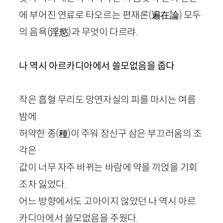
에 부어진 연료로 타오르는 편재론
(
遍在論
)
모두
의 음욕
(
淫慾
)
과 무엇이 다르랴.
나 역시 아르카디아에서 쓸모없음을 줍다
작은 흡혈 무리도 망연자실의 피를 마시는 여름
밤에
허약한 종
(
種
)
이 주워 장신구 삼은 부끄러움의 조
각은
값이 너무 자주 바뀌는 바람에 약을 끼얹을 기회
조차 잃었다.
어느 방향에서도 고아이지 않았던 나 역시 아르
카디아에서 쓸모없음을 주웠다.