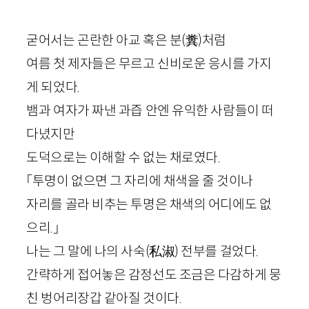
굳어서는 곤란한 아교 혹은 분
(
糞
)
처럼
여름 첫 제자들은 무르고 신비로운 응시를 가지
게 되었다.
뱀과 여자가 짜낸 과즙 안엔 유익한 사람들이 떠
다녔지만
도덕으로는 이해할 수 없는 채로였다.
「투명이 없으면 그 자리에 채색을 줄 것이나
자리를 골라 비추는 투명은 채색의 어디에도 없
으리.」
나는 그 말에 나의 사숙
(
私淑
)
전부를 걸었다.
간략하게 접어놓은 감정선도 조금은 다감하게 뭉
친 벙어리장갑 같아질 것이다.