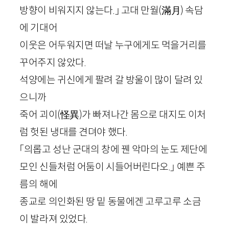
방향이 비워지지 않는다.」 고대 만월
(
滿月
)
속담
에 기대어
이웃은 어두워지면 떠날 누구에게도 먹을거리를
꾸어주지 않았다.
석양에는 귀신에게 팔려 갈 방울이 많이 달려 있
으니까
죽어 괴이
(
怪異
)
가 빠져나간 몸으로 대지도 이처
럼 헛된 냉대를 견뎌야 했다.
「의롭고 성난 군대의 창에 꿴 악마의 눈도 제단에
모인 신들처럼 어둠이 시들어버린다오.」 예쁜 주
름의 해에
종교로 의인화된 땅 밑 동물에겐 고루고루 소금
이 발라져 있었다.