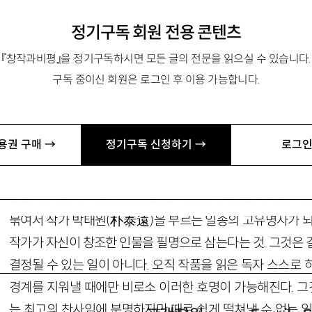
‘소설가 구보’를 벗어낸 구보 박태원
정기구독 회원 전용 콘텐츠
『창작과비평』을 정기구독하시면 모든 글의 전문을 읽으실 수 있습니다.
구독 중이신 회원은 로그인 후 이용 가능합니다.
부 교수 suyoun_cat@hanmail.net
용권 구매 →
정기구독 신청하기 →
로그인
대학노트와 단장을 든, 자칭 전업작가이지만 타칭 룸펜인 청
발을 내디딘 지 어느새
80
년을 훌쩍 넘겼다. ‘소설가 구보’
묶여서 작가 박태원
(
朴泰遠
)
을 부르는 일종의 고유명사가 되
작가가 자신이 창조한 인물을 필명으로 삼는다는 것. 그것은 
결정될 수 있는 일이 아니다. 오직 작품을 읽은 독자 스스로
경계를 지워낼 때에만 비로소 이러한 호명이 가능해진다. 그것
는 최고의 찬사임에 분명하지만 때로 쉽게 떨쳐낼 수 없는 일