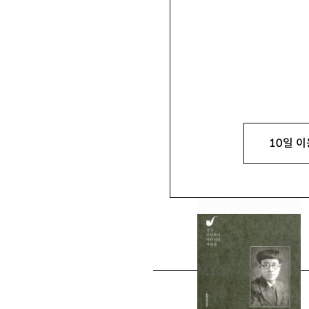
류수연
柳受延
문학평론가, 인하대 프런티어학
10일 이