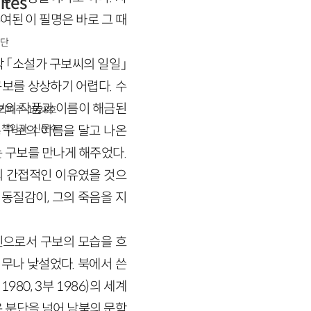
ites
여된 이 필명은 바로 그 때
단
작 「소설가 구보씨의 일일」
구보를 상상하기 어렵다. 수
보의 작품과 이름이 해금된
경기파주-1928호
책임자 : 신문수
, 구보의 이름을 달고 나온
 구보를 만나게 해주었다.
의 간접적인 이유였을 것으
동질감이, 그의 죽음을 지
인으로서 구보의 모습을 흐
너무나 낯설었다. 북에서 쓴
부
1980
,
3
부
1986
)
의 세계
 분단을 넘어 남북의 문학