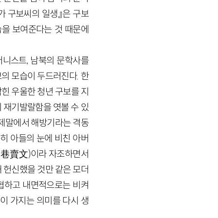
설가 구보씨의 일생』은 구보
습을 보여준다는 것 때문에
더니스트, 남북의 문학사를
의 모습이 두드러진다. 한
힌 우울한 청년 구보를 지
 재기발랄함을 엿볼 수 있
일제말에서 해방기라는 격동
히 아들의 눈에 비친 아버
窮巷賣文
)
이라 자조하면서
 헌신했을 것만 같은 모더
타협하고 내면적으로는 비켜
이 가지는 의미를 다시 생