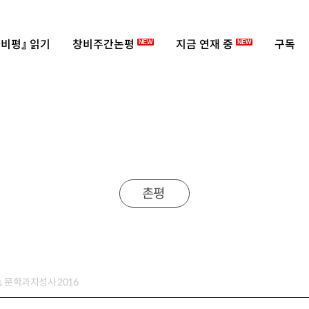
비평』 읽기
창비주간논평
지금 연재 중
구독
NEW
NEW
촌평
, 문학과지성사 2016