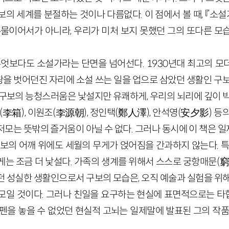
의 세계를 분절하는 것이나 다름없다. 이 점에서 볼 때, 『소
록물이어서가 아니라, 우리가 미처 보지 못했던 그의 또다른 모
무엇보다도 소설가라는 단면을 넘어선다.
1930
년대 최고의 모
을 벗어던진 자리에 소설 쓰는 일을 업으로 삼았던 생활인 구보
 구보의 능청스러움은 낯설지만 유쾌하게, 우리의 뇌리에 깊이 박
(
李
箱
)
, 이원조
(
李
源朝
)
, 정인택
(
鄭人澤
)
, 안석영
(
安夕影
)
등의
저모는 뜻밖의 즐거움이 아닐 수 없다. 그러나 동시에 이 책은 
구보의 어깨 위에도 세월의 무게가 얹어짐을 간과하지 않는다. 특
게는 조금 더 낯설다. 가족의 생계를 위해서 스스로 궁항매문
(
던 성실한 생활인으로서 구보의 모습은, 오직 예술과 실험을 위해
모일 것이다. 그러나 친일을 요구하는 현실에 표면적으로는 
 펜을 놓을 수 없었던 현실적 고뇌는 일제말에 발표된 그의 작품