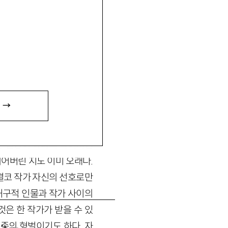
 →
년 구보의 경성 산책이 첫
라는 필명이 하나의 숙어처럼
어버린 지도 이미 오래다.
결코 작가 자신의 선호로만
 허구적 인물과 작가 사이의
은 한 작가가 받을 수 있
종의 형벌이기도 하다. 자