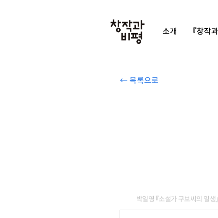
소개
『창작과
← 목록으로
박일영 『소설가 구보씨의 일생』