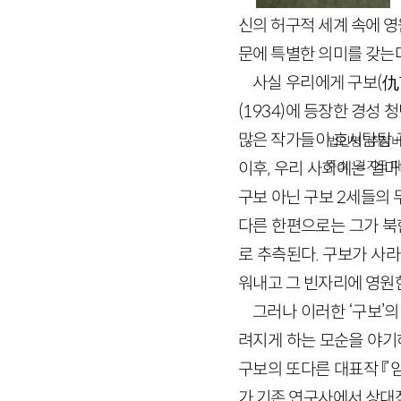
신의 허구적 세계 속에 영
문에 특별한 의미를 갖는다
사실 우리에게 구보
(
仇
(
1934
)
에 등장한 경성 청
많은 작가들이 호시탐탐 
법인명 : ㈜창비
주소 : 경기도 파
이후, 우리 사회에는 얼마
구보 아닌 구보
2
세들의 
다른 한편으로는 그가 북
로 추측된다. 구보가 사
워내고 그 빈자리에 영원
그러나 이러한 ‘구보’
려지게 하는 모순을 야기하
구보의 또다른 대표작 『
가 기존 연구사에서 상대