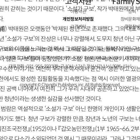
고객지원
Family S
원히 갇히는 것이기 때문이다. ‘소설가 구보’, 작가 박태원에게 부
이용약관
창비
.
개인정보처리방침
창비문화재
고객센터
클럽창비
甫
)
박태원은 오랫동안 ‘박제된 청년’으로 존재했다. 그의 대표
년 ‘소설가 구보’의 잔상은 너무나 강렬해서, 도무지 청년 아닌 
구보의 이름을 노리는 것 역시 그 때문일 것이다. 월북작가인 구
ㅣ대표이사 : 염종선ㅣ사업자등록번호 : 105-81-63672ㅣ통신판매업 : 제 2009-
주시 회동길 184(문발동)ㅣ팩스 : 031-955-3399 ㅣ
cnc@changbi.com
ㅣ개인정보
나 많은 ‘구보’들이 등장했던가? 소설, 평론, 연극, 신문기사까지
대표전화 : 031-955-3333(월~금 10시~17시), 점심시간 11시 30분~13시
무수한 이야기는 여전히 우리 문학사에서 굳건히 ‘생존’하고 있는
한에서도 왕성한 집필활동을 지속했다는 점 역시 이러한 열광
copyright © Changbi Publishers, inc. All Rights Reserved.
라진 공백 너머에서 여전히 그가 우리 시대와 공존하고 있었다는 
한 청년이라는 생생한 실감을 선사했던 것이다.
의 범람은 역설적으로 ‘소설가 구보’ 아닌 한명의 개인이자 생활
기도 했다. 청년 구보가 강렬한 만큼, 장년과 노년의 구보는 
임진조국전쟁』
(
1952
)
이나 『갑오농민전쟁』
(
1
부
1965
~
66
,
2
적으로 다소간 소외되었던 것 역시 그 때문이리라. 그러나 그것은