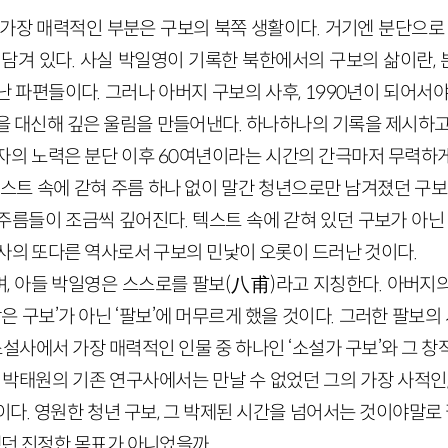
 가장 매력적인 부분은 구보의 북쪽 생활이다. 거기엔 분단으로 
 담겨 있다. 사실 박일영이 기록한 북한에서의 구보의 삶이란,
난 파편들이다. 그러나 아버지 구보의 사후,
1990
년이 되어서야
을 대신해 깊은 울림을 만들어낸다. 하나하나의 기록을 제시하고
자의 노력은 분단 이후
60
여년이라는 시간의 간극마저 무력하게 
스트 속에 갇혀 주름 하나 없이 말간 청년으로만 남겨졌던 구보의
주름들이 조금씩 깊어진다. 텍스트 속에 갇혀 있던 구보가 아닌 
대사의 또다른 역사로서 구보의 민낯이 오롯이 드러난 것이다.
, 아들 박일영은 스스로를 팔보
(
八甫
)
라고 지칭한다. 아버지
작은 구보’가 아닌 ‘팔보’에 머무르게 했을 것이다. 그러한 팔보의
설사에서 가장 매력적인 인물 중 하나인 ‘소설가 구보’와 그 
 박태원의 기존 연구사에서는 만날 수 없었던 그의 가장 사적인
다. 영원한 청년 구보, 그 박제된 시간을 넘어서는 것이야말로
했던 진정한 목표가 아니었을까.