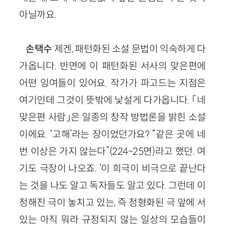
아닐까요.
손택수
제겐, 패턴화된 소설 문법이 익숙하게 다
가옵니다. 반면에 이 패턴화된 서사의 맞은편에
어떤 잉여들이 있어요. 작가가 파고드는 지점은
여기인데 그것이 뜻밖에 낯설게 다가옵니다. 「네
맞은편 사람」은 일종의 창작 방법론을 밝힌 소설
이에요. ‘고해’라는 장이었던가요? “같은 곳에 네
번 이상은 가지 않는다”
(
224
~
25
면)
라고 했던. 여
기도 극장이 나오죠. ‘이 희극이 비극으로 끝난다
는 것을 나도 알고 독자들도 알고 있다. 그런데 이
정해진 극이 놓치고 있는, 즉 정형화된 극 앞에 서
있는 아직 뭐라 규정되지 않는 일상의 모습들이