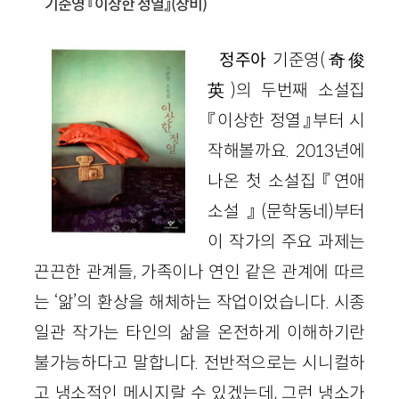
기준영 『이상한 정열』
(창비)
정주아
기준영
(
奇俊
英
)
의 두번째 소설집
『이상한 정열』부터 시
작해볼까요.
2013
년에
나온 첫 소설집 『연애
소설』
(
문학동네)
부터
이 작가의 주요 과제는
끈끈한 관계들, 가족이나 연인 같은 관계에 따르
는 ‘앎’의 환상을 해체하는 작업이었습니다. 시종
일관 작가는 타인의 삶을 온전하게 이해하
기란
불가능하다고 말합니다. 전반적으로는 시니컬하
고 냉소적인 메시지랄 수 있겠는데, 그런 냉소가