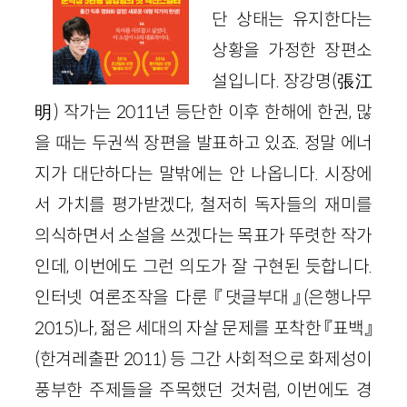
단 상태는 유지한다는
상황을 가정한 장편소
설입니다. 장강명
(
張江
明
)
작가는
2011
년 등단한 이후 한해에 한권, 많
을 때는 두권씩 장편을 발표하고 있죠. 정말 에너
지가 대단하다는 말밖에는 안 나옵니다. 시장에
서 가치를 평가받겠다, 철저히 독자들의 재미를
의식하면서 소설을 쓰겠다는 목표가 뚜렷한 작가
인데, 이번에도 그런 의도가 잘 구현된 듯합니다.
인터넷 여론조작을 다룬 『댓글부대』
(
은행나무
2015
)
나, 젊은 세대의 자살 문제를 포착한 『표백』
(
한겨레출판
2011
)
등 그간 사회적으로 화제성이
풍부한 주제들을 주목했던 것처럼, 이번에도 경