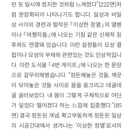
린 듯 일시에 정지한 것처럼 느껴졌다”
(
222
면)
처
럼 문장화되어 나타나기도 합니다. 일상과 비일
상 사이의 경련과 발작은 「이상한 정열」의 열병
이나 「여행자들」에 나오는 기침 같은 신체적 징
후와도 연결돼 있습니다. 이런 설정들이 모성 결
핍이나 모성의 부재와 관련있는 것도 인상적입니
다. 이런 도식을 「
4
번 게이트」에 나오는 한 문장
으로 갈무리해봤습니다. “정돈해놓은 것들, 깨끗
이 닦아놓은 것들 사이로 몸을 웅크리고 데굴데
굴 굴러보았다. 내 몸이 그렇게 구체적으로 어딘
가 닿았다 떨어졌다 하는 느낌에 집중했다.”
(
85
면)
결국 정돈된 개념, 확고부동하게 정돈된 일상
의 시공간대에서 생겨나는 ‘이상한 정열’로서의