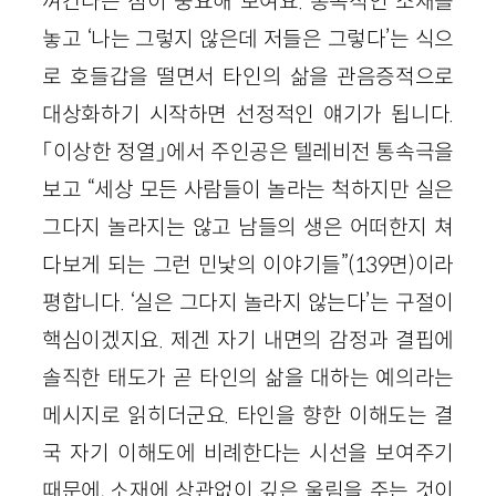
껴간다는 점이 중요해 보여요. 통속적인 소재를
놓고 ‘나는 그렇지 않은데 저들은 그렇다’는 식으
로 호들갑을 떨면서 타인의 삶을 관음증적으로
대상화하기 시작하면 선정적인 얘기가 됩니다.
「이상한 정열」에서 주인공은 텔레비전 통속극을
보고 “세상 모든 사람들이 놀라는 척하지만 실은
그다지 놀라지는 않고 남들의 생은 어떠한지 쳐
다보게 되는 그런 민낯의 이야기들”
(
139
면)
이라
평합니다. ‘실은 그다지 놀라지 않는다’는 구절이
핵심이겠지요. 제겐 자기 내면의 감정과 결핍에
솔직한 태도가 곧 타인의 삶을 대하는 예의라는
메시지로 읽히더군요. 타인을 향한 이해도는 결
국 자기 이해도에 비례한다는 시선을 보여주기
때문에, 소재에 상관없이 깊은 울림을 주는 것이