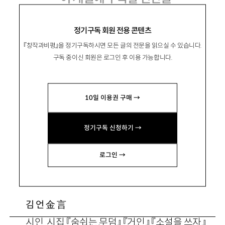
정기구독 회원 전용 콘텐츠
『창작과비평』을 정기구독하시면 모든 글의 전문을 읽으실 수 있습니다.
孫宅洙
손택수
구독 중이신 회원은 로그인 후 이용 가능합니다.
시인. 시집 『호랑이 발자국』 『목련 전차』 『나무
의 수사학』 『떠도는 먼지들이 빛난다』 등이 있음.
10일 이용권 구매 →
ststo700@hanmail.net
정기구독 신청하기 →
鄭珠娥
정주아
문학평론가. 저서로 『서북문학과 로컬리티』 등
로그인 →
이 있음. jjua@kangwon.ac.kr
金 言
김 언
시인. 시집 『숨쉬는 무덤』 『거인』 『소설을 쓰자』