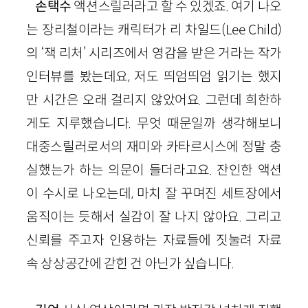
손택수
액션스릴러라고 할 수 있겠죠. 여기 나오
는 장리철이라는 캐릭터가 리 차일드
(
Lee
Child
)
의 ‘잭 리처’ 시리즈에서 영감을 받은 거라는 작가
인터뷰를 봤는데요, 저도 띄엄띄엄 읽기는 했지
만 시간은 오래 걸리지 않았어요. 그런데 희한하
게도 지루했습니다. 무엇 때문일까 생각해보니
대중스릴러로서의 재미와 카타르시스에 정말 충
실
했
는가 하는 의문이 들더라고요. 잔인한 액션
이 수시로 나오는데, 마치 잘 꾸며진 세트장에서
움직이는 듯해서 실감이 잘 나지 않아요. 그리고
신뢰를 주고자 인용하는 자료들에 짓눌려 자료
속 상상공간에 갇힌 건 아닌가 싶습니다.