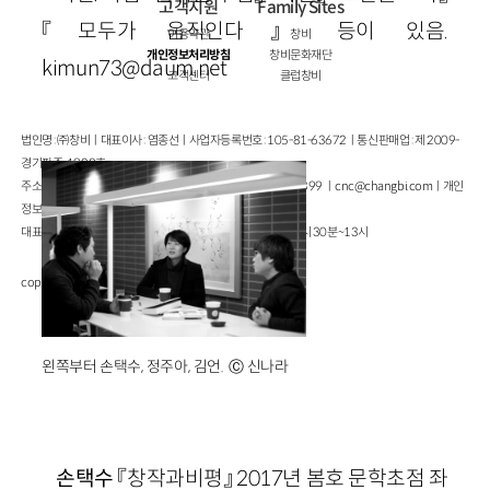
고객지원
Family Sites
『모두가 움직인다』 등이 있음.
이용약관
창비
개인정보처리방침
창비문화재단
kimun73@daum.net
고객센터
클럽창비
법인명 : ㈜창비ㅣ대표이사 : 염종선ㅣ사업자등록번호 : 105-81-63672ㅣ통신판매업 : 제 2009-
경기파주-1928호
주소 : 경기도 파주시 회동길 184(문발동)ㅣ팩스 : 031-955-3399 ㅣ
cnc@changbi.com
ㅣ개인
정보책임자 : 신문수
대표전화 : 031-955-3333(월~금 10시~17시), 점심시간 11시 30분~13시
copyright © Changbi Publishers, inc. All Rights Reserved.
왼쪽부터 손택수, 정주아, 김언. Ⓒ 신나라
손택
수
『창작과비평』
2017
년 봄호 문학초점 좌