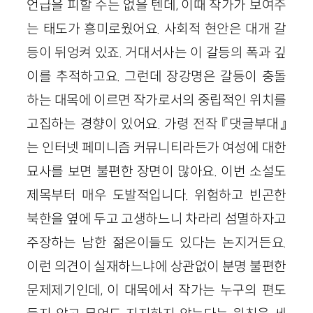
언급을 피할 수는 없을 텐데, 이때 작가가 보여주
는 태도가 흥미로웠어요. 사회적 현안은
대개
갈
등이 뒤엉켜 있죠. 거대서사는 이 갈등의 폭과 깊
이를 추적하고요. 그런데 장강명은 갈등이 충돌
하는 대목에 이르면 작가로서의 중립적인 위치를
고집하는 경향이 있어요. 가령 전작
『
댓글부대
』
는 인터넷 페미니즘
커뮤니티
라든가 여성에 대한
묘사
를
보면 불편한 장면이 많아요. 이번 소설도
제목부터 매우 도발적입니다. 위험하고 빈곤한
북한을 옆에 두고 고생하느니 차라리 섬멸하자고
주장하는 남한 젊은이들도 있다는 논지거든요.
이런 의견이 실재하느냐에 상관없이 분명 불편한
문제제기인데, 이 대목에서 작가는 누구의 편도