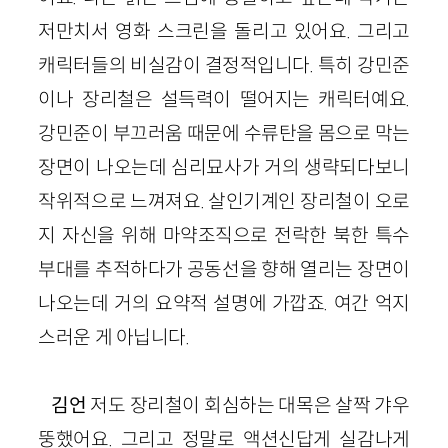
저만치서 영화 스크린을 돌리고 있어요. 그리고
캐릭터들의 비실감이 결정적입니다. 특히 강민준
이나 장리철은 설득력이 떨어지는 캐릭터예요.
강민준이 부끄러움 때문에 수류탄을 몸으로 막는
장면이 나오는데 심리묘사가 거의 생략되다보니
작위적으로 느껴져요. 살인기계인 장리철이
오로
지 자신을 위해 마약조
직으로 전락한 북한 특수
부대를 추적하다가
공동선을 향해 열리는 장면
이
나오는데 거의
요약적 설명에 가깝
죠
.
여간 억지
스러운 게 아닙니다.
김언
저도 장리철이 회심하는 대목은 살짝 갸우
뚱했어요. 그리고 정말로 액션신답게 실감나게