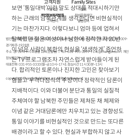
고객지원
Family Sites
보면 ‘통일대박’이란 말도 상대를 적대시하기만
이용약관
창비
개인정보처리방침
창비문화재단
하는 근래의 남북관계를 생각한다면 비현실적이
고객센터
클럽창비
기는 마찬가지다. 이렇다보니 엄마 등에 업혀서
탈북했던 젊은 여성이나 남한에 정착한 지
20
년
법인명 : ㈜창비ㅣ대표이사 : 염종선ㅣ사업자등록번호 : 105-81-63672ㅣ통신판매업 : 제 2009-
경기파주-1928호
이 넘은 사람이 북한의 현실을 ‘생생하게’ 증언하
주소 : 경기도 파주시 회동길 184(문발동)ㅣ팩스 : 031-955-3399 ㅣ
cnc@changbi.com
ㅣ개인
정보책임자 : 신문수
는
TV
프로그램조차 자연스럽게 받아들이게 된
대표전화 : 031-955-3333(월~금 10시~17시), 점심시간 11시 30분~13시
다. 합리적인 토론이나 진지한 고민은 찾아보기
copyright © Changbi Publishers, inc. All Rights Reserved.
힘들고 우격다짐식의 주장이나 정략적인 담론이
지배적이다. 이와 더불어 분단과 통일의 실질적
주체여야 할 남북한 주민들은 제쳐둔 채 체제와
이념 같은 거대담론에만 치우치고 있는 경향성도
통일 이야기를 비현실적인 것으로 만드는 또다른
배경이라고 할 수 있다. 현실과 부합하지 않고 사