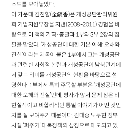
소드를 모아놓았다.
이 가운데 김진향
(
金鎭香
)
은 개성공단관리위원
회 기업지원부장을 지낸
(
2008
~
2011
)
경험을 바
탕으로 이 책의 기획
·
총괄과
1
부와
3
부
2
장의 집
필을 맡았다. ‘개성공단에 대한 기본 이해: 오해와
진실’이라는 제목이 붙은
1
부에서 그는 개성공단
과 관련한 사회적 논란과 개성공단이 남북관계에
서 갖는 의미를 개성공단의 현황을 바탕으로 설
명한다.
1
부에서 특히 주목할 부분은 ‘개성공단에
대한 오해와 진실’인데, 평자가 앞서 문제 삼은 비
현실적이고 비합리적인 통일 이야기가 어떤 것인
지를 잘 보여주기 때문이다. 김대중 노무현 정부
시절 ‘퍼주기’ 대북정책의 상징으로 매도되고 있