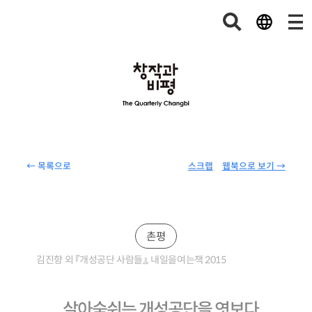
← 목록으로
스크랩
웹북으로 보기 →
촌평
김진향 외 『개성공단 사람들』, 내일을여는책 2015
살아숨쉬는 개성공단을 엿보다