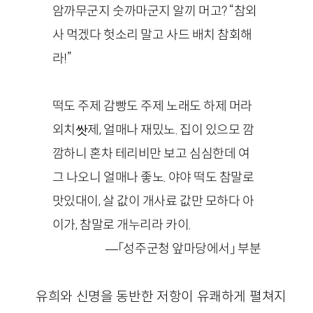
암까무군지 숫까마군지 알끼 머고? “참외
사 먹겠다 헛소리 말고 사드 배치 참회해
라!”
떡도 주제 감빵도 주제 노래도 하제 머라
외치쌋제, 얼매나 재밌노. 집이 있으모 깜
깜하니 혼차 테리비만 보고 심심한데 여
그 나오니 얼매나 좋노. 야야 떡도 참말로
맛있대이, 살 값이 개사료 값만 모하다 아
이가, 참말로 개누리라 카이.
—「성주군청 앞마당에서」 부분
유희와 신명을 동반한 저항이 유쾌하게 펼쳐지