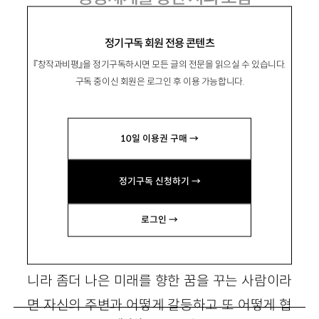
정기구독 회원 전용 콘텐츠
『창작과비평』을 정기구독하시면 모든 글의 전문을 읽으실 수 있습니다.
宋鐘元
송종원
구독 중이신 회원은 로그인 후 이용 가능합니다.
문학평론가. 주요 평론으로 「살아 있는 역사와
좋은 시의 언어」 「분열하는 감각 너머의 리얼리
10일 이용권 구매 →
티」 등이 있음. renton13@daum.net
정기구독 신청하기 →
1. 인간다운 삶과 공동의 문제, 그리고 시
로그인 →
최소한의 삶이라는 왜소하고 위축된 전망이 아
니라 좀더 나은 미래를 향한 꿈을 꾸는 사람이라
면 자신의 주변과 어떻게 갈등하고 또 어떻게 협