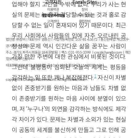
고객지원
Family Sites
업해야 할지 고민할 수밖에 없다. 우리가 사는 현
이용약관
창비
실의 문제는 늘 혼자 감당할 수 있는 것과 홀로 감
개인정보처리방침
창비문화재단
고객센터
클럽창비
당할 수 없는 일이 혼재되어 있기 때문이다. 최근
우리 사회에서 사람들의 입에 자주 오르내린 공
법인명 : ㈜창비ㅣ대표이사 : 염종선ㅣ사업자등록번호 : 105-81-63672ㅣ통신판매업 : 제 2009-
정성의 문제 역시 인간다운 삶을 꿈꾸는 사람이
경기파주-1928호
주소 : 경기도 파주시 회동길 184(문발동)ㅣ팩스 : 031-955-3399 ㅣ
cnc@changbi.com
ㅣ개인
가질 만한 주변에 대한 관심에서 비롯된 것이다.
정보책임자 : 신문수
대표전화 : 031-955-3333(월~금 10시~17시), 점심시간 11시 30분~13시
그런데 불평등이 심화된 오늘의 세계는 평등을
1
감각하는 일 또한 꽤나 복잡해졌다.
자신이 차별
copyright © Changbi Publishers, inc. All Rights Reserved.
없이 존중받기를 원하는 마음과 남들도 차별 없
이 존중받기를 원하는 마음 사이에 분열이 있으
며, 저 ‘누구나’의 외연을 감각하는 방식에도 제각
각 차이가 있다. 문제는 차별과 소외가 있는 현실
이 공동의 세계를 불신하게 만들고 그로 인해 공