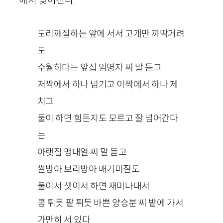
도리깨질하는 앞에 서서 고개만 까딱거려
도
수월하다는 앞집 임명자 씨 말 듣고
저짝에서 하나 넘기고 이짝에서 하나 제
치고
둘이 하면 힘든지도 모르고 잘 넘어간다
는
아랫집 맹대열 씨 말 듣고
쌀방아 보리방아 매기미질도
둘이서 셋이서 하면 재미나대서
콩 튀듯 팥 튀듯 바쁜 양승분 씨 밭에 가서
가만히 서 있다