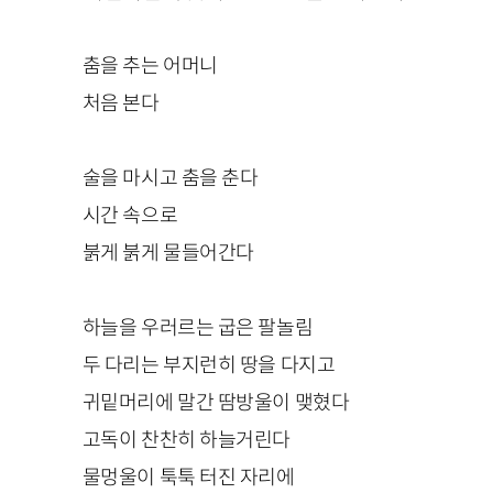
춤을 추는 어머니
처음 본다
술을 마시고 춤을 춘다
시간 속으로
붉게 붉게 물들어간다
하늘을 우러르는 굽은 팔놀림
두 다리는 부지런히 땅을 다지고
귀밑머리에 말간 땀방울이 맺혔다
고독이 찬찬히 하늘거린다
물멍울이 툭툭 터진 자리에