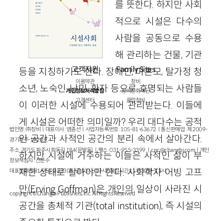
를 뜻한다. 하지만 사회
적으로 시설은 다수의
사람을 공동으로 수용
해 관리하는 건물, 기관
고객지원
Family Sites
등을 지칭하기도 한다. 장애인, 미혼모, 탈가정 청
이용약관
창비
소년, 노숙인, 난민, 환자 등으로 호명되는 사람들
개인정보처리방침
창비문화재단
고객센터
클럽창비
이 이러한 시설에 수용되어 관리받는다. 이들에
게 시설은 어떠한 의미일까? 우리 대다수는 공적
법인명 : ㈜창비ㅣ대표이사 : 염종선ㅣ사업자등록번호 : 105-81-63672ㅣ통신판매업 : 제 2009-
인 공간과 사적인 공간의 분리 속에서 살아간다.
경기파주-1928호
주소 : 경기도 파주시 회동길 184(문발동)ㅣ팩스 : 031-955-3399 ㅣ
cnc@changbi.com
ㅣ개인
하지만 시설에 거주하는 이들은 사적인 삶이 부
정보책임자 : 신문수
재한 상태로 살아야만 한다. 사회학자 어빙 고프
대표전화 : 031-955-3333(월~금 10시~17시), 점심시간 11시 30분~13시
만(Erving Goffman)은 개인의 일상이 사라진 시
copyright © Changbi Publishers, inc. All Rights Reserved.
공간을 총체적 기관(total institution), 즉 시설의