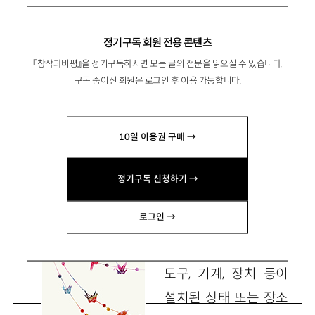
장애여성공감 엮음 『시설사회』, 와온 2020
정기구독 회원 전용 콘텐츠
『창작과비평』을 정기구독하시면 모든 글의 전문을 읽으실 수 있습니다.
도대체 누구를 위한 시설인가
구독 중이신 회원은 로그인 후 이용 가능합니다.
金宰亨
김재형
10일 이용권 구매 →
한국방송통신대 문화교양학과 교수
hyungjk7@knou.ac.kr
정기구독 신청하기 →
로그인 →
시설은 사전적으로
도구, 기계, 장치 등이
설치된 상태 또는 장소