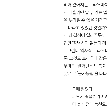
리어 깊어지는 트라우마이
지 떠올리면 알 수 있는 
을 뿌리칠 수 있을 거라
—바라고 있었던 것일까?”
게’의 겹침이 일러주듯이 
합한 ‘작별하지 않는다’라
그런데 역사적 트라우마
통, 그것도 트라우마 같
우마의 ‘벌거벗은 반복’
삶은 그 ‘불가능함’을 나
그때 알았다.
파도가 휩쓸어가버린 
더 늦기 전에 능선으