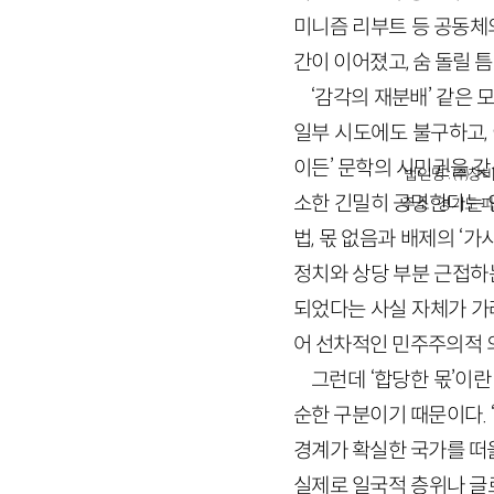
미니즘 리부트 등 공동체
간이 이어졌고, 숨 돌릴 
‘감각의 재분배’ 같은
일부 시도에도 불구하고, 이
이든’ 문학의 시민권을 
법인명 : ㈜창비
소한 긴밀히 공명한다는 인
주소 : 경기도 파
법, 몫 없음과 배제의 ‘
정치와 상당 부분 근접하는
되었다는 사실 자체가 가
어 선차적인 민주주의적 
그런데 ‘합당한 몫’이
순한 구분이기 때문이다.
경계가 확실한 국가를 떠
실제로 일국적 층위나 글