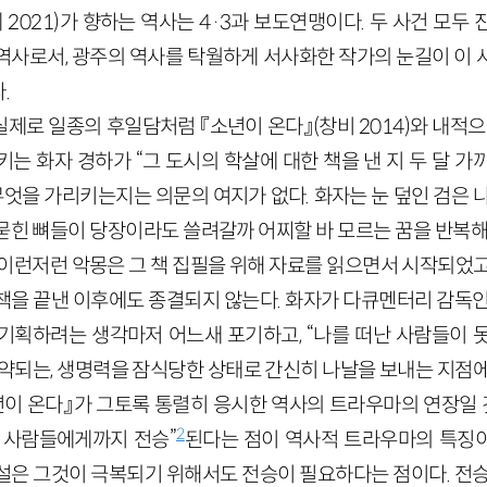
2021)가 향하는 역사는 4·3과 보도연맹이다. 두 사건 모두
역사로서, 광주의 역사를 탁월하게 서사화한 작가의 눈길이 이 
.
제로 일종의 후일담처럼 『소년이 온다』(창비 2014)와 내적으
는 화자 경하가 “그 도시의 학살에 대한 책을 낸 지 두 달 가까
 무엇을 가리키는지는 의문의 여지가 없다. 화자는 눈 덮인 검은 
묻힌 뼈들이 당장이라도 쓸려갈까 어찌할 바 모르는 꿈을 반복해서
 이런저런 악몽은 그 책 집필을 위해 자료를 읽으면서 시작되었고
책을 끝낸 이후에도 종결되지 않는다. 화자가 다큐멘터리 감독인
기획하려는 생각마저 어느새 포기하고, “나를 떠난 사람들이 
 요약되는, 생명력을 잠식당한 상태로 간신히 나날을 보내는 지점
년이 온다』가 그토록 통렬히 응시한 역사의 트라우마의 연장일 것
2
 사람들에게까지 전승”
된다는 점이 역사적 트라우마의 특징
설은 그것이 극복되기 위해서도 전승이 필요하다는 점이다. 전승