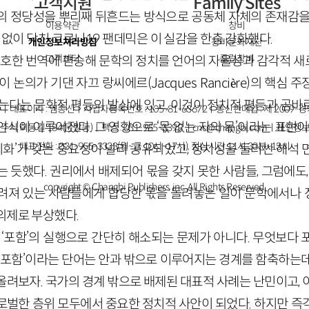
고객지원
Family Sites
의 정당성을 뿌리째 뒤흔드는 방식으로 공동체 자체의 존재감을
이용약관
창비
틈 없이 닥친 코로나19 팬데믹은 이 실감을 한층 강화했다.
개인정보처리방침
창비문화재단
고객센터
클럽창비
 모호한 번역에 편승해 문학의 정치를 언어의 자율성과 감각적 
 논의가 기댄 자끄 랑씨에르(Jacques Rancière)의 핵심 주장
갖는다는 문학적 평등의 발상에 있고, 이것이 정치적 평등과 곧바
ㅣ대표이사 : 염종선ㅣ사업자등록번호 : 105-81-63672ㅣ통신판매업 : 제 2009-
식이 이루어졌다. 그 영향으로 ‘몫 없는 자의 몫’이라는 표현이
주시 회동길 184(문발동)ㅣ팩스 : 031-955-3399 ㅣ
cnc@changbi.com
ㅣ개인정보
대표전화 : 031-955-3333(월~금 10시~17시), 점심시간 11시 30분~13시
가시화’가 갖는 중요성이 널리 공유되었고, 정치성을 둘러싼 해석
 듯했다. 권리에서 배제되어 몫을 갖지 못한 사람들, 그럼에도,
copyright © Changbi Publishers, inc. All Rights Reserved.
려져 있는 사람들에게 합당한 몫을 돌려놓는 일이 문학에서나
의제로 부상했다.
란 ‘포함’의 실행으로 간단히 해소되는 문제가 아니다. 무엇보다
 ‘포함’이라는 단어는 안과 밖으로 이루어지는 경계를 함축하는데
올려보자. 국가의 경계 밖으로 배제된 대표적 사례는 난민이고, 
로벌한 층위 모두에서 중요한 정치적 사안이 되었다. 하지만 즉