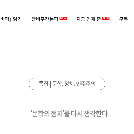
비평』 읽기
창비주간논평
지금 연재 중
구독
NEW
NEW
특집│문학, 정치, 민주주의
‘문학의 정치’를 다시 생각한다