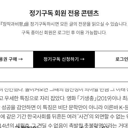
정기구독 회원 전용 콘텐츠
과학원 HK교수. 저서 『개념비평의 인문학』, 역서 『단일한 근대성
『창작과비평』을 정기구독하시면 모든 글의 전문을 읽으실 수 있습니다.
는다』 등이 있음.
구독 중이신 회원은 로그인 후 이용 가능합니다.
.net
용권 구매 →
정기구독 신청하기 →
로그인
 정치’
10년대 초반에 걸친 ‘문학의 정치’ 논의는 당시 금기까지는 아
히 선언했다. 돌이켜보면 그때의 참신성이 의아할 만큼 그 이래
 우세한 특징으로 자리 잡았다. 영화 「기생충」(2019)이나 
한 성공을 감안하면 이 특징은 비단 문학만이 아니라 이른바 K
기에 같은 기간 한국사회를 뒤흔든 여러 ‘사건’의 외면할 수 없
2014년의 세월호, 그 견딜 수 없음이 촉발한 촛불혁명이라는 거대