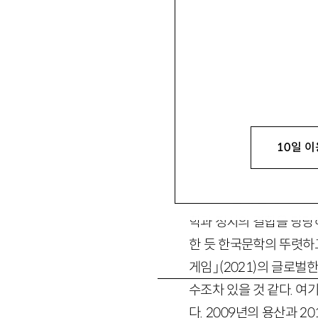
황정아
黃靜雅
문학평론가, 한림대 한림
편서 『다시 소설이론을 읽
jhwang612@hanmail
10일 이
1. 까다로운 ‘문학의
2000년대 말에서 20
학과 정치의 결합을 당당
한 듯 한국문학의 뚜렷하고
게임」(2021)의 글로벌
수조차 있을 것 같다. 여
다. 2009년의 용산과 