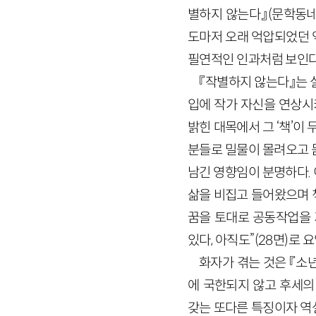
별하지 않는다』(문학동네 
도마저 오래 억압되었던 
필연적인 인과처럼 보인다
『작별하지 않는다』는 실
입에 작가 자신을 연상시키
밝힌 대목에서 그 ‘책’이
분들로 밀물이 몰려오고 
남긴 영향임이 분명하다.
삶을 비집고 들어왔으며 
꿈을 토대로 공동작업을 
있다, 아직도”(28면)로
화자가 겪는 것은 『소
에 국한되지 않고 후세의
갖는 또다른 특징이자 역