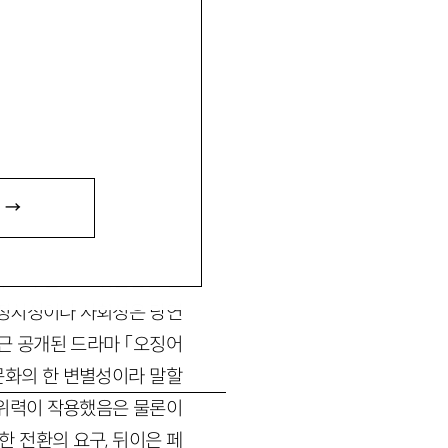
』 『패니와 애니』(공역),
 →
니라도 추문으로 취급받던 문
 정치성이나 사회성은 당연
최근 공개된 드라마 「오징어
-문화의 한 변별성이라 말할
는 위력이 작용했음은 물론이
한 전환의 요구, 뒤이은 페