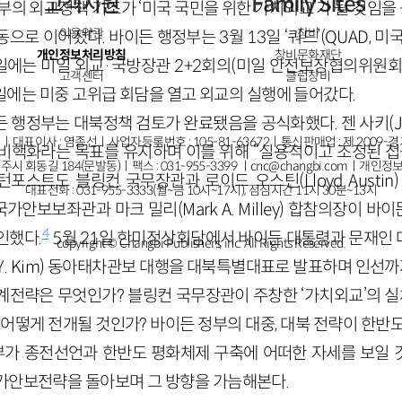
고객지원
Family Sites
부의 외교정책 기조가 ‘미국 국민을 위한 가치외교’가 될 것임을
이용약관
창비
으로 이어졌다. 바이든 행정부는 3월 13일 ‘쿼드’(QUAD, 미국
개인정보처리방침
창비문화재단
6일에는 미일 외교·국방장관 2+2회의(미일 안전보장협의위원회)
고객센터
클럽창비
19일에는 미중 고위급 회담을 열고 외교의 실행에 들어갔다.
 행정부는 대북정책 검토가 완료됐음을 공식화했다. 젠 사키(Jenni
ㅣ대표이사 : 염종선ㅣ사업자등록번호 : 105-81-63672ㅣ통신판매업 : 제 2009-
비핵화라는 목표를 유지하며 이를 위해 “실용적이고 조정된 접
주시 회동길 184(문발동)ㅣ팩스 : 031-955-3399 ㅣ
cnc@changbi.com
ㅣ개인정보
포스트도 블링컨 국무장관과 로이드 오스틴(Lloyd Austin
대표전화 : 031-955-3333(월~금 10시~17시), 점심시간 11시 30분~13시
백악관 국가안보보좌관과 마크 밀리(Mark A. Milley) 합참의장
4
인했다.
5월 21일 한미정상회담에서 바이든 대통령과 문재인
copyright © Changbi Publishers, inc. All Rights Reserved.
ng Y. Kim) 동아태차관보 대행을 대북특별대표로 발표하며 인선
계전략은 무엇인가? 블링컨 국무장관이 주창한 ‘가치외교’의 실
 어떻게 전개될 것인가? 바이든 정부의 대중, 대북 전략이 한반
부가 종전선언과 한반도 평화체제 구축에 어떠한 자세를 보일 것
가안보전략을 돌아보며 그 방향을 가늠해본다.