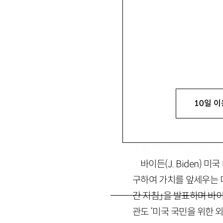
서재정
徐裁晶
일본 국제기독교대 정치
등이 있음. suh@icu.ac.j
10일 이
“미국이 돌아왔다. 외
민을 위해 함께 성취할 수
바이든(J. Biden)
구하여 가치를 앞세우는 
간 지침」을 발표하며 바이든
관도 ‘미국 국민을 위한