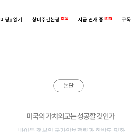
비평』 읽기
창비주간논평
지금 연재 중
구독
NEW
NEW
논단
미국의 가치외교는 성공할 것인가
바이든 정부의 국가안보전략과 한반도 평화