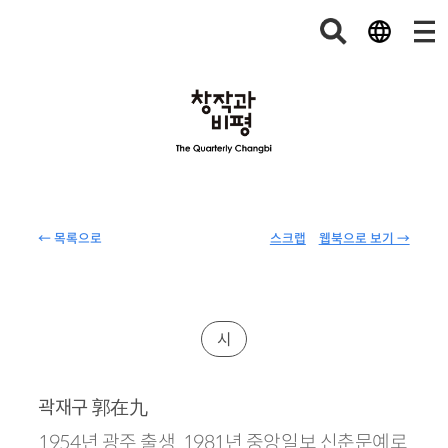
← 목록으로
스크랩
웹북으로 보기 →
시
郭在九
곽재구
1954년 광주 출생. 1981년 중앙일보 신춘문예로