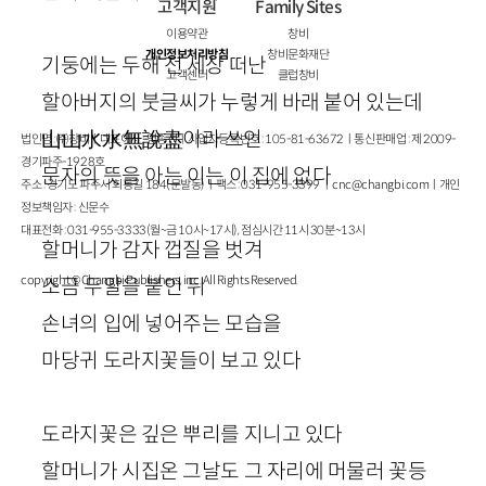
고객지원
Family Sites
이용약관
창비
개인정보처리방침
창비문화재단
기둥에는 두해 전 세상 떠난
고객센터
클럽창비
할아버지의 붓글씨가 누렇게 바래 붙어 있는데
山山水水無說盡
이라 쓰인
법인명 : ㈜창비ㅣ대표이사 : 염종선ㅣ사업자등록번호 : 105-81-63672ㅣ통신판매업 : 제 2009-
경기파주-1928호
문자의 뜻을 아는 이는 이 집에 없다
주소 : 경기도 파주시 회동길 184(문발동)ㅣ팩스 : 031-955-3399 ㅣ
cnc@changbi.com
ㅣ개인
정보책임자 : 신문수
대표전화 : 031-955-3333(월~금 10시~17시), 점심시간 11시 30분~13시
할머니가 감자 껍질을 벗겨
copyright © Changbi Publishers, inc. All Rights Reserved.
소금 두알을 붙인 뒤
손녀의 입에 넣어주는 모습을
마당귀 도라지꽃들이 보고 있다
도라지꽃은 깊은 뿌리를 지니고 있다
할머니가 시집온 그날도 그 자리에 머물러 꽃등