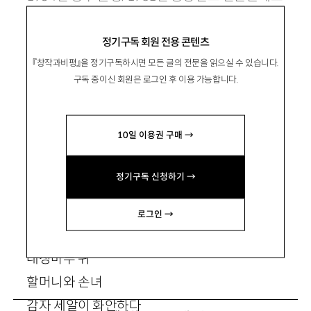
등단. 시집으로 『사평역에서』 『한국의 연인들』
정기구독 회원 전용 콘텐츠
『서울 세노야』 『참 맑은 물살』 『와온 바다』 등이
『창작과비평』을 정기구독하시면 모든 글의 전문을 읽으실 수 있습니다.
있음. timeroad99@hanmail.net
구독 중이신 회원은 로그인 후 이용 가능합니다.
10일 이용권 구매 →
정기구독 신청하기 →
도라지꽃
로그인 →
대청마루 위
할머니와 손녀
감자 세알이 화안하다