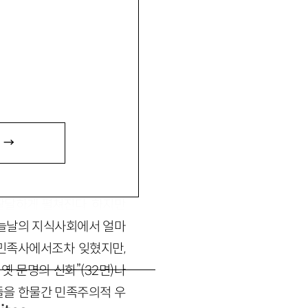
 →
순간 유가의 귀신론에서 고
 종횡으로 누비는 저자의
활달하게 펼쳐진다. 하지만
오늘날의 지식사회에서 얼마
 민족사에서조차 잊혔지만,
 문명의 신화”(32면)나
들을 한물간 민족주의적 우