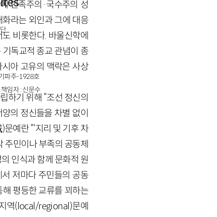
ites
론에 민족주의·국수주의 성
근대화라는 외인과 그에 대응
단
서도 비롯한다. 바울신학에
 기독교적 종교 관념이 종
아시아 고유의 맥락은 사상
경기파주-1928호
책임자 : 신문수
립하기 위해 “조선 정신의
동서양의 정신들을 차별 없이
문예란 “‘지리 및 기후 차
착 주민이나 부족의 공동체
성의 인식과 함께 문화적 원
에서 저마다 주민들의 공동
통해 평등한 교류를 꾀하는
ocal/regional)문예