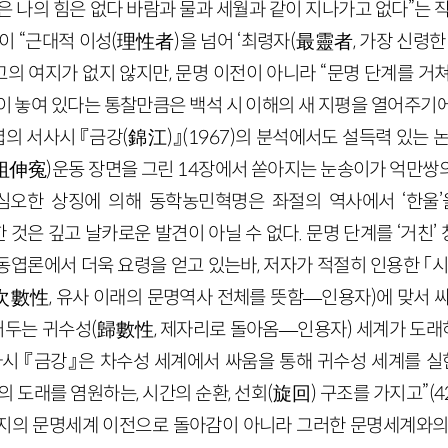
 나의 힘은 없다 바람과 물과 세월과 같이 지나가고 없다”는 
이 “근대적 이성(理性者)을 넘어 ‘최령자(最靈者, 가장 신령한 
의 여지가 없지 않지만, 문명 이전이 아니라 “문명 단계를 거
심이 놓여 있다는 통찰만큼은 백석 시 이해의 새 지평을 열어주기
의 서사시 『금강(錦江)』(1967)의 분석에서도 설득력 있는 
(敎祖伸寃)운동 장면을 그린 14장에서 쏟아지는 눈송이가 억만쌍
의 심오한 상징에 의해 동학농민혁명은 좌절의 역사에서 ‘한울
시한 것은 깊고 날카로운 발견이 아닐 수 없다. 문명 단계를 ‘거친
엽론에서 더욱 요령을 얻고 있는바, 저자가 적절히 인용한 「시
(次數性, 유사 이래의 문명역사 전체를 뜻함—인용자)에 맞서 싸
 거두는 귀수성(歸數性, 제자리로 돌아옴—인용자) 세계가 도래하
사시 『금강』은 차수성 세계에서 싸움을 통해 귀수성 세계를 실현
의 도래를 염원하는, 시간의 순환, 선회(旋回) 구조를 가지고”(4
지의 문명세계 이전으로 돌아감이 아니라 그러한 문명세계와의