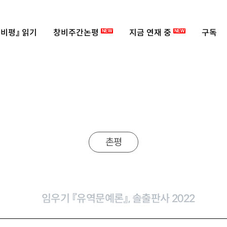
비평』 읽기
창비주간논평
지금 연재 중
구독
NEW
NEW
촌평
임우기 『유역문예론』, 솔출판사 2022