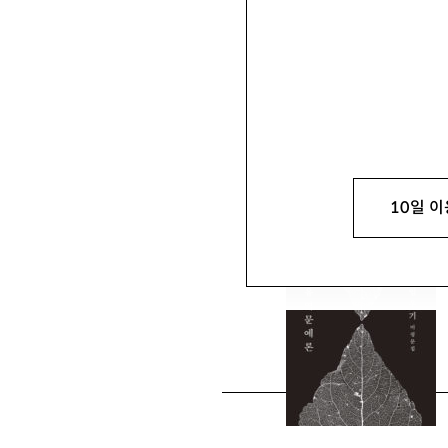
강경석
姜敬錫
문학평론가 netka@han
10일 이