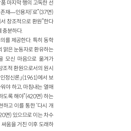
작품 마지막 행의 고독한 선
존재—인용자)’로”(37면)
쳐서 창조적으로 환원”한다
에 충분하다.
논의를 제공한다. 특히 동학
의 맑은 눈동자로 환유하는
’을 모신 마음으로 옮겨가
’ 창조적 환원으로서의 원시
인정신론」(1961)에서 보
워야 하고, 마침내는 열매
도록 해야”(420면) 하는
하고 이를 통한 ‘다시 개
20면) 있으므로 이는 차수
 싸움을 거친 이후 도래하