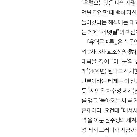
“우럴으는것은 나의 자랑은
언을 감안할 때 백석 자신
돌아갔다는 해석에는 재고
는 데에 “새 녯날”의 핵
『유역문예론』은 신동엽
의 2차, 3차 교조신원
대목을 짚어 “이 ‘눈’
게”(406면) 된다고 적
반본이라는 테제는 이 신동
듯 “시인은 차수성 세계
를 맺고 ‘돌아오는 씨’를
존재이다. 요컨대 “대서
벽’을 이룬 원수성의 세계
성 세계 그러니까 지금까