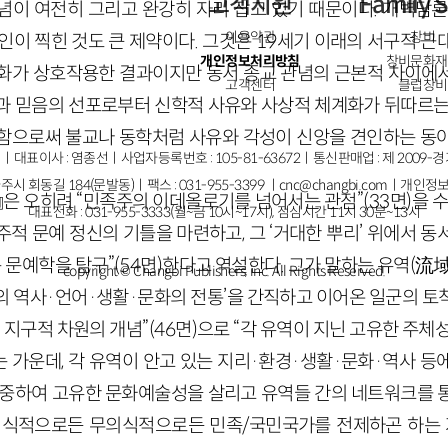
고객지원
Family S
념이 여전히 그리고 완강히 자리 잡고 있기 때문이다. 개벽담
이용약관
창비
인이 찍힌 것도 큰 제약이다. 그것은 19세기 이래의 서구적 
개인정보처리방침
창비문화재
화가 상호작용한 결과이지만 동서 종교 관념의 근본적 차이에
고객센터
클럽창비
과 믿음의 선포로부터 신학적 사유와 사상적 체계화가 뒤따르는
함으로써 불교나 동학처럼 사유와 각성이 신앙을 견인하는 동
ㅣ대표이사 : 염종선ㅣ사업자등록번호 : 105-81-63672ㅣ통신판매업 : 제 2009-
주시 회동길 184(문발동)ㅣ팩스 : 031-955-3399 ㅣ
cnc@changbi.com
ㅣ개인정보
은 오히려 “민족주의 이데올로기를 넘어서는 관점”(33면)을 수
대표전화 : 031-955-3333(월~금 10시~17시), 점심시간 11시 30분~13시
적 문예 정신의 기틀을 마련하고, 그 ‘거대한 뿌리’ 위에서 
예학을 탐구”(54면)한다고 역설한다. 그가 말하는 유역(流域)
copyright © Changbi Publishers, inc. All Rights Reserved.
의 역사·언어·생활·문화의 전통’을 간직하고 이어온 일군의 토
전 지구적 차원의 개념”(46면)으로 “각 유역이 지닌 고유한 주체
 가운데, 각 유역이 안고 있는 지리·환경·생활·문화·역사 등
존중하여 고유한 문화예술성을 살리고 유역들 간의 네트워크를 
의식적으로든 무의식적으로든 민족/국민국가를 전제하곤 하는 지역(l