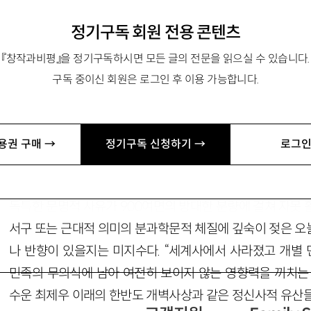
새 옛날의 원시반본
정기구독 회원 전용 콘텐츠
『창작과비평』을 정기구독하시면 모든 글의 전문을 읽으실 수 있습니다.
구독 중이신 회원은 로그인 후 이용 가능합니다.
mail.net
용권 구매 →
정기구독 신청하기 →
로그인
문학과 영화, 미술에 관한 평론들을 모은 책이지만 펼치는 
조선 단군신화를 비롯한 북방 샤머니즘과 동학의 개벽담론을
독특한 문명적 사유가 900여면의 방대한 분량에 걸쳐 자못 
서구 또는 근대적 의미의 분과학문적 체질에 깊숙이 젖은 
나 반향이 있을지는 미지수다. “세계사에서 사라졌고 개별
민족의 무의식에 남아 여전히 보이지 않는 영향력을 끼치는 옛
수운 최제우 이래의 한반도 개벽사상과 같은 정신사적 유산