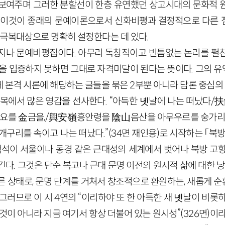
여주며 그러한 분할선이 한층 유연했던 상고시대의 문화적 원형(
 이것이 종래의 문예이론으로서 신화비평과 결정적으로 다른 
 극복대상으로 명확히 설정한다는 데 있다.
지나 문예비평집이다. 아무리 독창적이고 빈틈없는 논리를 펼
용을 입증하지 못하면 그대로 자격미달이 된다는 뜻이다. 그의 
 본격 시론에 해당하는 글들을 묶은 2부뿐 아니라 담론 중심의
대목에서 많은 영감을 선사한다. “아득한 녯날에 나는 떠났다
요를 金금을,/興安嶺흥안령을 陰山음산을 아무우르를 숭가리를
구리를 속이고 나는 떠났다.”(34면 재인용)로 시작하는 「북방
백석이 서울이나 동경 같은 근대성의 세계에서 벗어나 북방 고
다. 그것은 단순 복고나 근대 문명 이전의 원시적 삶에 대한 
 상태로, 문명 단계를 거쳐서 창조적으로 환원하는, 새롭게 순환
그러므로 이 시 4연의 “이리하야 또 한 아득한 새 녯날이 비롯하는
것이 아니라 지금 여기서 항상 더불어 있는 원시성”(326면)이