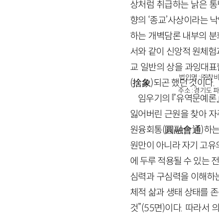
상처럼 취급하는 낡은 통
향의 ‘종교’사상이라는 낙
하는 개벽담론 내부의 분
서와 같이 신앙적 원체험
교 일반의 상을 과잉대표
법인명 : ㈜창비
(捨象)되곤 했던 것이다.
주소 : 경기도 파
임우기의 『유역문예론』
잃어버린 근원을 찾아 자주
원융회통(圓融會通)하는 문
원만이 아니라 자기 고유
에 두루 적용될 수 있는 
심력과 구심력을 이해하는
체적 삶과 생태 상태를 
것”(55면)이다. 따라서 