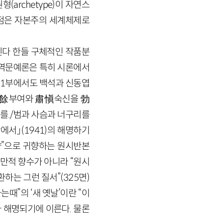
archetype)이 자연스
점은 자본주의 세계체제로
친다 한들 구체적인 작품분
유역문예론은 특히 시론에서
 1부에서도 백석과 신동엽
/扶餘부여와 肅愼숙신을 勃
./범과 사슴과 너구리를
에서」(1941)의 해명하기
향”으로 귀향하는 원시반본
낭만적 향수가 아니라 “원시
하는 그런 질서”(325면)
때”의 ‘새 옛날’이란 “이
라 해명되기에 이른다. 물론