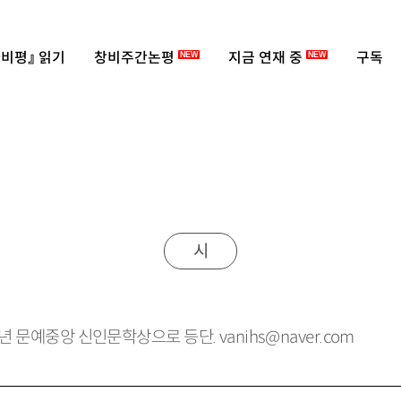
비평』 읽기
창비주간논평
지금 연재 중
구독
NEW
NEW
시
013년 문예중앙 신인문학상으로 등단.
vanih
s@
naver
.
com