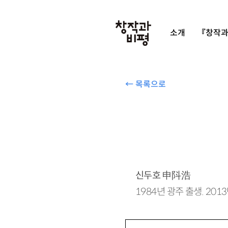
소개
『창작과
← 목록으로
신두호
申
阧
浩
1984년 광주 출생. 2