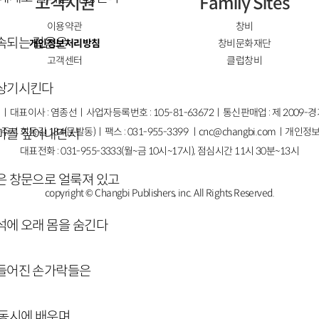
고객지원
Family Sites
이용약관
창비
속되는 걸음은
개인정보처리방침
창비문화재단
고객센터
클럽창비
 상기시킨다
ㅣ대표이사 : 염종선ㅣ사업자등록번호 : 105-81-63672ㅣ통신판매업 : 제 2009-
주시 회동길 184(문발동)ㅣ팩스 : 031-955-3399 ㅣ
cnc@changbi.com
ㅣ개인정보
마를 짚어내면서
대표전화 : 031-955-3333(월~금 10시~17시), 점심시간 11시 30분~13시
은 창문으로 얼룩져 있고
copyright © Changbi Publishers, inc. All Rights Reserved.
석에 오래 몸을 숨긴다
만들어진 손가락들은
 동시에 배우며