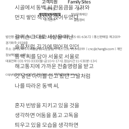
고객지원
Family Sites
시골에서 동백 씨 한움큼을 가져와
이용약관
창비
개인정보처리방침
창비문화재단
먼지 쌓인 책장에 얹어두었다
고객센터
클럽창비
갈퀴손 그대로 세상을 떠난
법인명 : ㈜창비ㅣ대표이사 : 염종선ㅣ사업자등록번호 : 105-81-63672ㅣ통신판매업 : 제 2009-
경기파주-1928호
슬픔처럼, 길가에 떨어져 있던
주소 : 경기도 파주시 회동길 184(문발동)ㅣ팩스 : 031-955-3399 ㅣ
cnc@changbi.com
ㅣ개인
정보책임자 : 신문수
동백 씨를 담아 서울로 서울로
대표전화 : 031-955-3333(월~금 10시~17시), 점심시간 11시 30분~13시
해고통지에 가까운 전출명령을 받고
copyright © Changbi Publishers, inc. All Rights Reserved.
갓 낳은 아이를 안고 왔던 그날처럼
나를 따라온 동백 씨,
혼자 빈방을 지키고 있을 것을
생각하면 어둠을 품고 고독을
틔우고 있을 모습을 생각하면