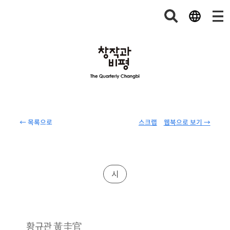
← 목록으로
스크랩
웹북으로 보기 →
시
黃圭官
황규관