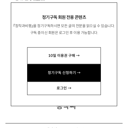
1968년 전주 출생. 1993년 전태일문학상으로
정기구독 회원 전용 콘텐츠
등단.
『창작과비평』을 정기구독하시면 모든 글의 전문을 읽으실 수 있습니다.
시집 『패배는 나의 힘』 『태풍을 기다리는 시간』
구독 중이신 회원은 로그인 후 이용 가능합니다.
『정오가 온다』 『이번 차는 그냥 보내자』 『호랑나
비』 등이 있음.
10일 이용권 구매 →
grleaf@hanmail.net
정기구독 신청하기 →
로그인 →
동백 씨