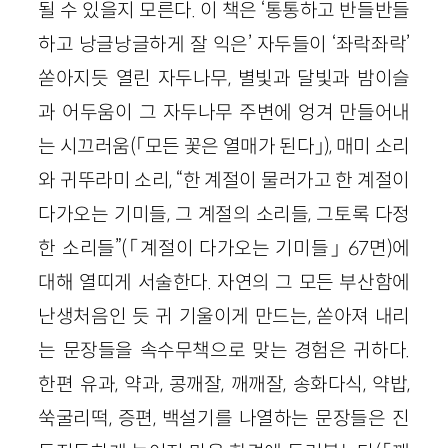
될 수 있을지 모른다. 이 책은 ‘통통하고 반들반들
하고 낭글낭글하게 잘 익은’ 자두들이 ‘좌락좌락’
쏟아지듯 열린 자두나무, 별빛과 달빛과 밤이슬
과 어두움이 그 자두나무 주변에 엉겨 만들어내
는 시끄러움(「모든 꽃은 열매가 된다」), 매미 소리
와 귀뚜라미 소리, “한 계절이 물러가고 한 계절이
다가오는 기미들, 그 계절의 소리들, 그토록 다정
한 소리들”(「계절이 다가오는 기미들」 67면)에
대해 열띠게 서술한다. 자연의 그 모든 부산함에
난생처음인 듯 귀 기울이게 만드는, 쏟아져 내리
는 문장들을 속수무책으로 맞는 경험은 귀하다.
한편 유과, 약과, 콩깨잘, 깨깨잘, 송화다식, 약밥,
쑥굴리떡, 증편, 백설기를 나열하는 문장들은 진