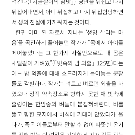
려간다(「시골살이의 참맛」). 낭만을 뒤집고 다시
뒤집어내면서, 아니 뒤집히고 다시 뒤집힘당하면
서 생의 진실에 가까워지는 것이다.
한편 어미 된 자로서 지니는 ‘생명 살리는 마
음’을 곡진하게 풀어놓던 작가가 “몸에서 아이를
떼어놓았다는 그 한가지 사실만으로도 내 몸은
새털같이 가벼웠”(「빗속의 밤 외출」 125면)다는
어느 밤 외출에 대해 흐드러지게 늘어놓는 문장
들도 각별하다. 작가는 벼르고 벼르던 외출을 하
였으나 정작 약속장소로 향하지 못한 채 빗속에
출렁이는 한밤중의 벼들에 붙잡혀버린다. 비를
뚫고 향한 묘지에서 비석에 기대어 앉았다가, 울
다가, 죽은 이들로부터 말할 수 없이 따뜻한 온기
를 전해 받는 이 여정은 기이한 생기가 깃든 관능