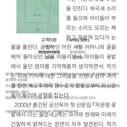
을 던진다. 쑥국새 소리
를 들으며 아이들이 부
르는 소리도 모르는 체
하고 파묻혀 있다가 눈
고객지원
Family Sites
물을 흘린다. 궁핍하던 어린 시절 어머니와 꼴을
이용약관
창비
개인정보처리방침
창비문화재단
베어 돌아오던 날을 떠올리면서, 아이들이 꽃밭
고객센터
클럽창비
에서 울던 엄마를 기억해줄까 생각하면서. 작가
법인명 : ㈜창비ㅣ대표이사 : 염종선ㅣ사업자등록번호 : 105-81-63672ㅣ통신판매업 : 제 2009-
는 미래 기억에 대한 그리움을 지렛대 삼아 과거
경기파주-1928호
를 향한 복고주의적 향수로의 함몰로부터 자신을
주소 : 경기도 파주시 회동길 184(문발동)ㅣ팩스 : 031-955-3399 ㅣ
cnc@changbi.com
ㅣ개인
정보책임자 : 신문수
들어 올리며 균형을 잡는다.
대표전화 : 031-955-3333(월~금 10시~17시), 점심시간 11시 30분~13시
2000년 출간된 공선옥의 첫 산문집 『자운영 꽃
copyright © Changbi Publishers, inc. All Rights Reserved.
밭에서 나는 울었네』에는 과거와 현재와 미래가
긴밀하게 얽혀드는 장면이 자주 발견된다. 작가