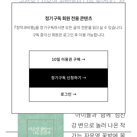
공선옥 『자운영 꽃밭에서 나는 울었네』, 창
비 2000
정기구독 회원 전용 콘텐츠
『창작과비평』을 정기구독하시면 모든 글의 전문을 읽으실 수 있습니다.
꽃씨와 변소
구독 중이신 회원은 로그인 후 이용 가능합니다.
10일 이용권 구매 →
전기화
田己和 / 문학평론가
정기구독 신청하기 →
octobervoice@naver.com
로그인 →
아이들과 함께 섬진
강 변으로 놀러 나온 작
가는 자운영 꽃밭에 몸