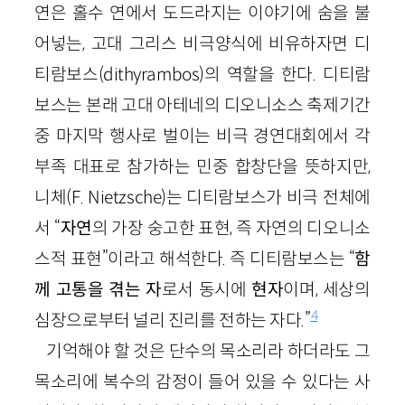
연은 홀수 연에서 도드라지는 이야기에 숨을 불
어넣는, 고대 그리스 비극양식에 비유하자면 디
티람보스(dithyrambos)의 역할을 한다. 디티람
보스는 본래 고대 아테네의 디오니소스 축제기간
중 마지막 행사로 벌이는 비극 경연대회에서 각
부족 대표로 참가하는 민중 합창단을 뜻하지만,
니체(F. Nietzsche)는 디티람보스가 비극 전체에
서 “
자연
의 가장 숭고한 표현, 즉 자연의 디오니소
스적 표현”이라고 해석한다. 즉 디티람보스는 “
함
께 고통을 겪는 자
로서 동시에
현자
이며, 세상의
4
심장으로부터 널리 진리를 전하는 자다.”
기억해야 할 것은 단수의 목소리라 하더라도 그
목소리에 복수의 감정이 들어 있을 수 있다는 사