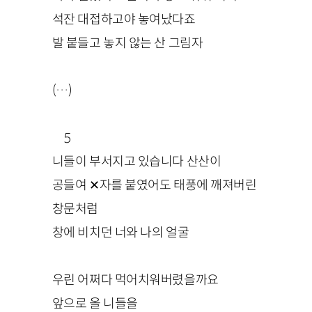
석잔 대접하고야 놓여났다죠
발 붙들고 놓지 않는 산 그림자
(…)
5
니들이 부서지고 있습니다 산산이
공들여 ✕자를 붙였어도 태풍에 깨져버린
창문처럼
창에 비치던 너와 나의 얼굴
우린 어쩌다 먹어치워버렸을까요
앞으로 올 니들을