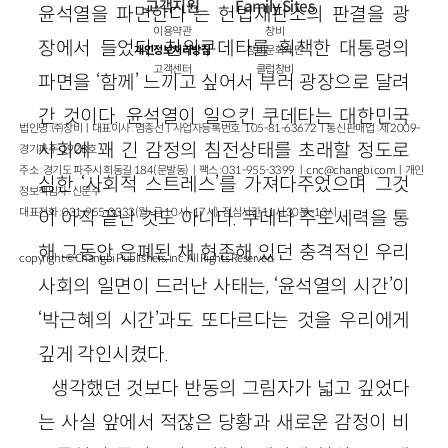
고객지원
Family Sites
윤석열을 파면한다”는 헌법재판소의 판결을 광
이용약관
창비
장에서 들었다. 친위쿠데타를 획책한 대통령의
개인정보처리방침
창비문화재단
고객센터
클럽창비
파면을 ‘함께’ 느끼고 싶어서 부러 광장으로 달려
간 것이다. 윤석열이 일으킨 쿠데타는 대한민국
법인명 : ㈜창비ㅣ대표이사 : 염종선ㅣ사업자등록번호 : 105-81-63672ㅣ통신판매업 : 제 2009-
사회에 꽤 긴 감정의 침전상태를 초래할 정도로
경기파주-1928호
주소 : 경기도 파주시 회동길 184(문발동)ㅣ팩스 : 031-955-3399 ㅣ
cnc@changbi.com
ㅣ개인
심한 ‘사회적 스트레스’를 가져다주었으며 그것
정보책임자 : 신문수
대표전화 : 031-955-3333(월~금 10시~17시), 점심시간 11시 30분~13시
이 아직 끝난 것도 아니다. 쿠데타 주도세력을 통
해 그동안 은폐된 채 현존해 있던 충격적인 우리
copyright © Changbi Publishers, inc. All Rights Reserved.
사회의 일면이 드러난 사태는, ‘윤석열의 시간’이
‘박근혜의 시간’과도 또다르다는 것을 우리에게
깊게 각인시켰다.
생각했던 것보다 반동의 그림자가 넓고 깊었다
는 사실 앞에서 적잖은 당황과 새로운 감정이 비