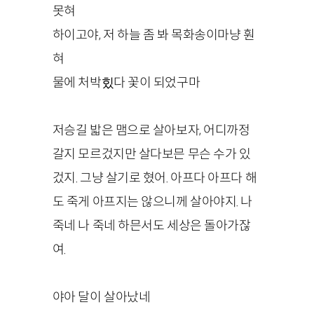
못혀
하이고야, 저 하늘 좀 봐 목화송이마냥 훤
혀
물에 처박힜다 꽃이 되었구마
저승길 밟은 맴으로 살아보자, 어디까정
갈지 모르겄지만 살다보믄 무슨 수가 있
겄지. 그냥 살기로 혔어. 아프다 아프다 해
도 죽게 아프지는 않으니께 살아야지. 나
죽네 나 죽네 하믄서도 세상은 돌아가잖
여.
야아 달이 살아났네