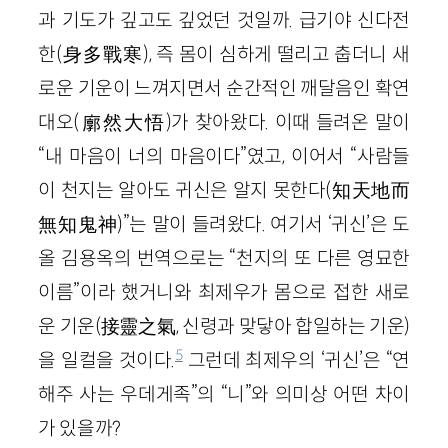
과 기도가 깊고도 깊었던 것일까. 급기야 신다전
한(身多戰寒), 즉 몸이 심하게 떨리고 춥더니 새
로운 기운이 느껴지면서 순간적인 깨달음인 확연
대오(廓然大悟)가 찾아왔다. 이때 들려온 말이
“내 마음이 너의 마음이다”였고, 이어서 “사람들
이 천지는 알아도 귀신은 알지 못한다(知天地而
無知鬼神)”는 말이 들려왔다. 여기서 ‘귀신’은 도
올 김용옥의 번역으로는 “천지의 또 다른 영묘한
이름”이라 했거니와 최제우가 몸으로 접한 새로
운 기운(接靈之氣, 신령과 맞닿아 합일하는 기운)
5
을 일컬을 것이다.
그런데 최제우의 ‘귀신’은 “연
해주 사는 우데게족”의 “니”와 의미상 어떤 차이
가 있을까?