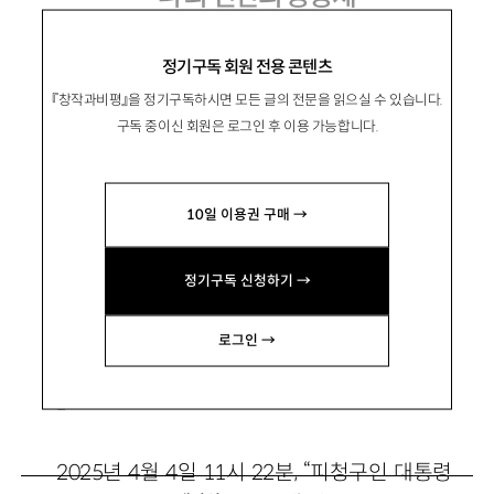
정기구독 회원 전용 콘텐츠
『창작과비평』을 정기구독하시면 모든 글의 전문을 읽으실 수 있습니다.
黃圭官
황규관
구독 중이신 회원은 로그인 후 이용 가능합니다.
시인. 시집 『패배는 나의 힘』 『태풍을 기다리는
시간』 『정오가 온다』 『이번 차는 그냥 보내자』
10일 이용권 구매 →
『호랑나비』, 비평서 『리얼리스트 김수영』 『사랑
에 미쳐 날뛸 날이 올 거다』 등이 있음.
정기구독 신청하기 →
grleaf@hanmail.net
로그인 →
1
2025년 4월 4일 11시 22분, “피청구인 대통령