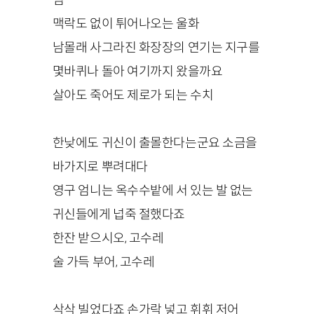
맥락도 없이 튀어나오는 울화
남몰래 사그라진 화장장의 연기는 지구를
몇바퀴나 돌아 여기까지 왔을까요
살아도 죽어도 제로가 되는 수치
한낮에도 귀신이 출몰한다는군요 소금을
바가지로 뿌려대다
영구 엄니는 옥수수밭에 서 있는 발 없는
귀신들에게 넙죽 절했다죠
한잔 받으시오, 고수레
술 가득 부어, 고수레
삭삭 빌었다죠 손가락 넣고 휘휘 저어