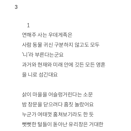
3
1
연해주 사는 우데게족은
사람 동물 귀신 구분하지 않고도 모두
‘니’라 부른다는군요
과거와 현재와 미래 안에 깃든 모든 영혼
을 니로 섬긴대요
삵이 마을을 어슬렁거린다는 소문
밤 창문을 닫으려다 흠칫 놀랐어요
누군가 여태껏 훔쳐보기라도 한 듯
뻣뻣한 털들이 돋아난 유리창은 거대한