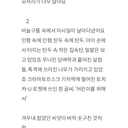
모서리가 너무 많아요
2
비늘구름 속에서 미사일이 날아다녔어요
인형 속에 인형, 탄두 속에 탄두, 아이 손에
서 터지는 탄두 속 작은 집속탄, 밀밭은 보
고 있었죠 무너진 담벼락과 흩어진 살점
들, 폭격에 쓰러진 나무가 가리키고 있었
죠 크라마토르스크 기차역에 떨어진 토치
카-U 로켓에 쓰인 흰 글씨, ‘어린이를 위해
서’
겨우내 참았던 씨앗이 버럭 솟구친 것처
럼