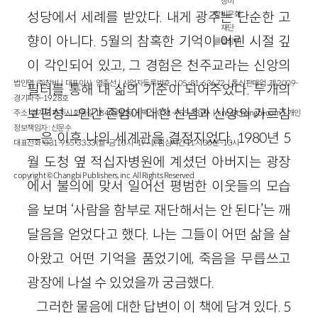
창비
성당에서 세례를 받았다. 내게 광주는 단순한 고
창비문화
재단
향이 아니다. 5월의 참혹한 기억이 어린 시절 깊
클럽창비
이 각인되어 있고, 그 경험은 천주교라는 신앙의
법인명 : ㈜창비ㅣ대표이사 : 염종선ㅣ사업자등록번호 : 105-81-63672ㅣ통신판매업 : 제 2009-
필터를 통해 내 삶의 기준이 되어주었다. 두개의
경기파주-1928호
보편성—인간 존엄에 대한 신념과 신앙의 가르침
주소 : 경기도 파주시 회동길 184(문발동)ㅣ팩스 : 031-955-3399 ㅣ
cnc@changbi.com
ㅣ개인
정보책임자 : 신문수
—은 이후 나의 세계관을 결정지었다. 1980년 5
대표전화 : 031-955-3333(월~금 10시~17시), 점심시간 11시 30분~13시
월 도청 옆 적십자병원에 계셨던 아버지는 광장
copyright © Changbi Publishers, inc. All Rights Reserved.
에서 불의에 맞서 일어선 평범한 이웃들의 모습
을 보며 ‘사람을 함부로 재단해서는 안 된다’는 깨
달음을 얻었다고 했다. 나는 그들이 어떤 삶을 살
아왔고 어떤 기억을 품었기에, 죽음을 무릅쓰고
광장에 나설 수 있었을까 궁금했다.
그러한 물음에 대한 답변이 이 책에 담겨 있다. 5