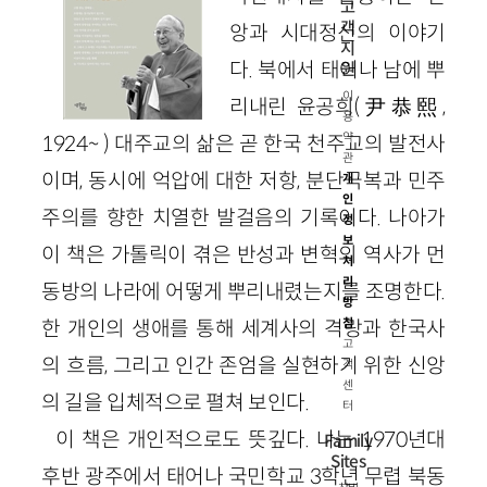
고
객
앙과 시대정신의 이야기
지
다. 북에서 태어나 남에 뿌
원
이
리내린 윤공희(尹恭熙,
용
약
1924~ ) 대주교의 삶은 곧 한국 천주교의 발전사
관
이며, 동시에 억압에 대한 저항, 분단극복과 민주
개
인
주의를 향한 치열한 발걸음의 기록이다. 나아가
정
보
이 책은 가톨릭이 겪은 반성과 변혁의 역사가 먼
처
리
동방의 나라에 어떻게 뿌리내렸는지를 조명한다.
방
한 개인의 생애를 통해 세계사의 격랑과 한국사
침
고
의 흐름, 그리고 인간 존엄을 실현하기 위한 신앙
객
센
의 길을 입체적으로 펼쳐 보인다.
터
이 책은 개인적으로도 뜻깊다. 나는 1970년대
Family
Sites
후반 광주에서 태어나 국민학교 3학년 무렵 북동