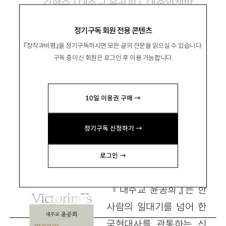
김형수 『대주교 윤공희』, 대중의책방
2025
정기구독 회원 전용 콘텐츠
『창작과비평』을 정기구독하시면 모든 글의 전문을 읽으실 수 있습니다.
신앙은 어떻게 인간 존엄을 구하는가
구독 중이신 회원은 로그인 후 이용 가능합니다.
10일 이용권 구매 →
金宰亨
김재형
한국방송통신대 문화교양학과 교수
정기구독 신청하기 →
hyungjk77@gmail.com
로그인 →
『대주교 윤공희』는 한
사람의 일대기를 넘어 한
국현대사를 관통하는 신