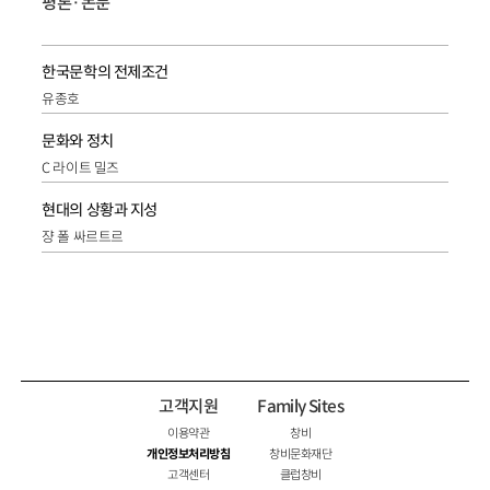
평론·논문
한국문학의 전제조건
유종호
문화와 정치
C 라이트 밀즈
현대의 상황과 지성
쟝 폴 싸르트르
고객지원
Family Sites
이용약관
창비
개인정보처리방침
창비문화재단
고객센터
클럽창비