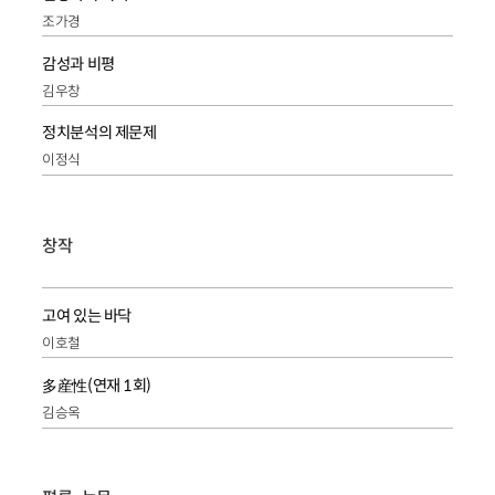
조가경
감성과 비평
김우창
정치분석의 제문제
이정식
창작
고여 있는 바닥
이호철
多産性(연재 1회)
김승옥