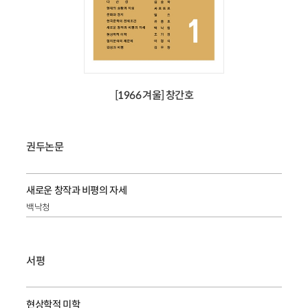
[1966 겨울] 창간호
권두논문
새로운 창작과 비평의 자세
백낙청
서평
현상학적 미학