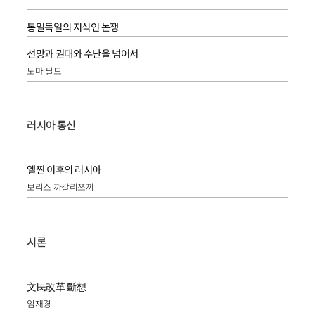
통일독일의 지식인 논쟁
선망과 권태와 수난을 넘어서
노마 필드
러시아 통신
옐찐 이후의 러시아
보리스 까갈리쯔끼
시론
文民改革 斷想
임재경