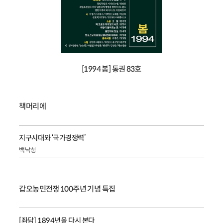
[1994 봄] 통권 83호
책머리에
지구시대와 ‘국가경쟁력’
백낙청
갑오농민전쟁 100주년 기념 특집
[좌담] 1894년을 다시 본다