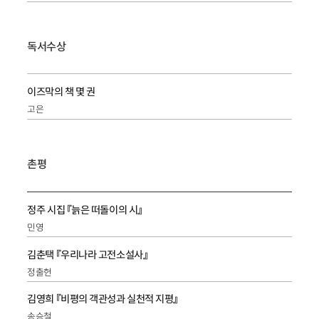
독서수상
이즈막의 책 몇 권
고은
촌평
정주 시집 『늙은 떠돌이의 시』
민영
김춘택 『우리나라 고전소설사』
정출헌
김영희 『비평의 객관성과 실천적 지평』
송승철