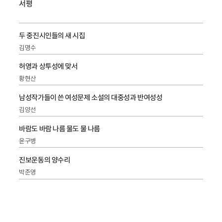
서평
두 중진시인들의 새 시집
김명수
허영과 상투성에 맞서
황현산
남성작가들이 쓴 여성문제 소설의 대중성과 반여성성
김양선
바람도 바람 나름 물도 물 나름
윤구병
진보운동의 양수리
박준영