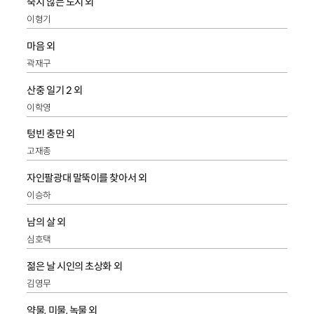
죽지 않는 도시 외
이형기
마음 외
곽재구
산중 일기 2 외
이학영
텅빈 충만 외
고재종
자인팔광대 말뚝이를 찾아서 외
이승하
남의 살 외
심호택
젊은 날 시인의 초상화 외
김영무
약물, 미물, 녹물 외