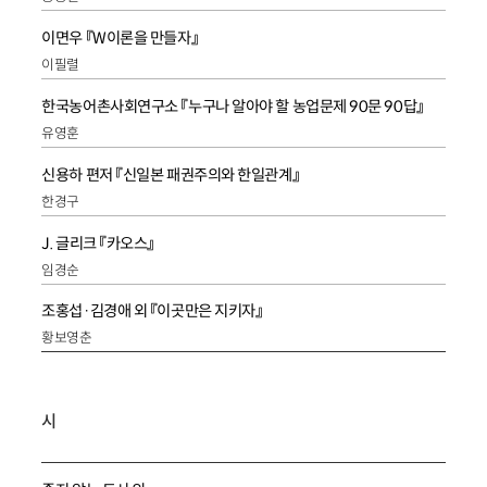
이면우 『W이론을 만들자』
이필렬
한국농어촌사회연구소 『누구나 알아야 할 농업문제 90문 90답』
유영훈
신용하 편저 『신일본 패권주의와 한일관계』
한경구
J. 글리크 『카오스』
임경순
조홍섭·김경애 외 『이곳만은 지키자』
황보영춘
시