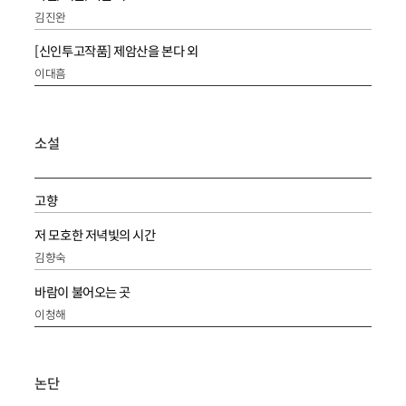
김진완
[신인투고작품] 제암산을 본다 외
이대흠
소설
고향
저 모호한 저녁빛의 시간
김향숙
바람이 불어오는 곳
이청해
논단