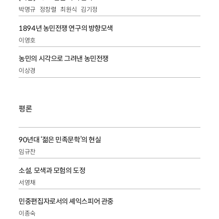
박명규
정창렬
최원식
김기정
1894년 농민전쟁 연구의 방향모색
이영호
농민의 시각으로 그려낸 농민전쟁
이상경
평론
90년대 ‘젊은 민족문학’의 현실
임규찬
소설, 모색과 모험의 도정
서영채
민중편집자로서의 셰익스피어 관중
이종숙