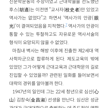
신문학운동의 주장이었고 근대학술을 선도했던
후스
(
胡適
)
는 이전엔 “교사자
(
校史者
)
만 있었고
역사가는 없었다”고 하면서 ‘역사가의 안광
(
眼
7
光
)
’이 결여되었음을 지적했다.
역사가의 안광이
통할 수 있는 투철하고도 자유로운 역사서술의
형식이 요망되지 않을 수 없었다.
마침내 벽사는 해방 이후에 진출한 제
2
세대 역
사학자군으로 합류하게 된다. 제도교육의 밖에
있었던 그가 어떻게 근대교육과 근대학문의 길로
진입할 수 있었을까? 관련된 일화를 들어보면서
대략의 경위를 알아볼까 한다.
1947
년의 일인데 그는
22
세 청년으로 심산
(
心
山
)
김창숙
(
金昌淑
)
선생을 만난다. 심산은 성균
관대가 근대대학으로 출범하는 데 주도적인 역할