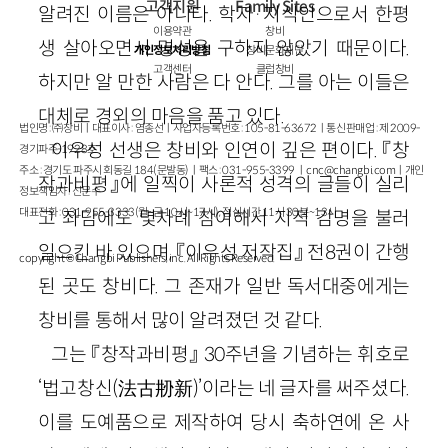
고객지원
Family Sites
알려진 이름은 아니다. 학자
·
지식인으로서 한평
이용약관
창비
생 살아오면서 명성을 구하지 않았기 때문이다.
개인정보처리방침
창비문화재단
고객센터
클럽창비
하지만 알 만한 사람은 다 안다. 그를 아는 이들은
대체로 경외의 마음을 품고 있다.
법인명 : ㈜창비ㅣ대표이사 : 염종선ㅣ사업자등록번호 : 105-81-63672ㅣ통신판매업 : 제 2009-
이우성 선생은 창비와 인연이 깊은 편이다. 『창
경기파주-1928호
주소 : 경기도 파주시 회동길 184(문발동)ㅣ팩스 : 031-955-3399 ㅣ
cnc@changbi.com
ㅣ개인
작과비평』에 일찍이 사론적 성격의 글들이 실리
정보책임자 : 신문수
대표전화 : 031-955-3333(월~금 10시~17시), 점심시간 11시 30분~13시
고 좌담에도 몇차례 참여해서 지적 감명을 불러
일으킨 바 있으며, 『이우성 저작집』 전
8
권이 간행
copyright © Changbi Publishers, inc. All Rights Reserved.
된 곳도 창비다. 그 존재가 일반 독서대중에게는
창비를 통해서 많이 알려졌던 것 같다.
그는 『창작과비평』
30
주년을 기념하는 휘호로
‘법고창신
(
法古刱新
)
’이라는 네 글자를 써주셨다.
이를 도예품으로 제작하여 당시 축하연에 온 사