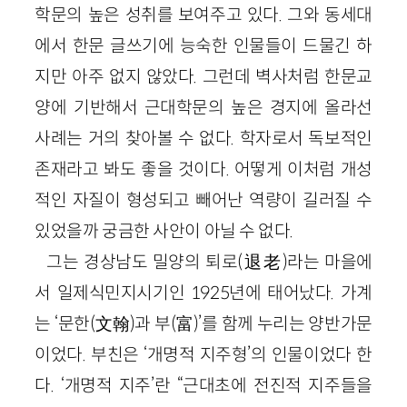
학문의 높은 성취를 보여주고 있다. 그와 동세대
에서 한문 글쓰기에 능숙한 인물들이 드물긴 하
지만 아주 없지 않았다. 그런데 벽사처럼 한문교
양에 기반해서 근대학문의 높은 경지에 올라선
사례는 거의 찾아볼 수 없다. 학자로서 독보적인
존재라고 봐도 좋을 것이다. 어떻게 이처럼 개성
적인 자질이 형성되고 빼어난 역량이 길러질 수
있었을까 궁금한 사안이 아닐 수 없다.
그는 경상남도 밀양의 퇴로
(
退老
)
라는 마을에
서 일제식민지시기인
1925
년에 태어났다. 가계
는 ‘문한
(
文翰
)
과 부
(
富
)
’를 함께 누리는 양반가문
이었다. 부친은 ‘개명적 지주형’의 인물이었다 한
다. ‘개명적 지주’란 “근대초에 전진적 지주들을