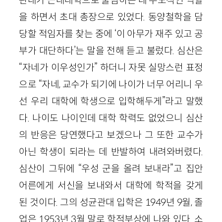
을 하면서 초대 총장으로 있었다. 동양철학을 담
당할 적임자를 찾는 중에 ‘이 아무가 재주 있고 공
부가 대단하다’는 말을 전해 듣고 불렀다. 심산은
“자네가 이우성인가” 하더니 자못 실망스런 표정
으로 “자네, 교수가 되기에 나이가 너무 어리니 우
선 우리 대학에 학생으로 입학해두게”라고 말했
다. 나이도 나이인데 대학 학력도 없었으니 심산
의 반응은 당연했다고 보겠으나 그 또한 교수가
아닌 학생이 되라는 데 반발하여 내려와버렸다.
심산이 그뒤에 “우성 군을 올려 보내라”고 집안
어른에게 서신을 보내와서 대학에 학적을 갖게
된 것이다. 그의 성균관대 입학은
1949
년
9
월, 졸
업은
1953
년
3
월 말로 학적부상에 나와 있다. 소