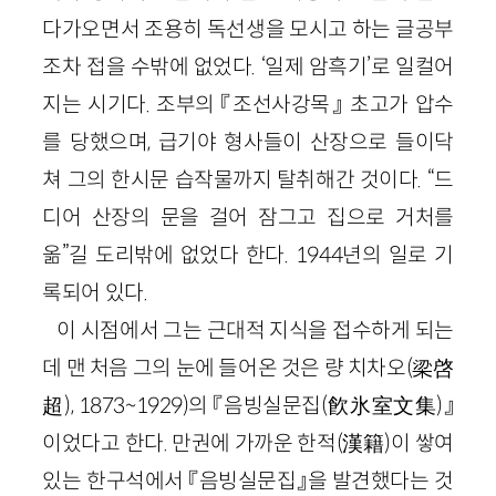
다가오면서 조용히 독선생을 모시고 하는 글공부
조차 접을 수밖에 없었다. ‘일제 암흑기’로 일컬어
지는 시기다. 조부의 『조선사강목』 초고가 압수
를 당했으며, 급기야 형사들이 산장으로 들이닥
쳐 그의 한시문 습작물까지 탈취해간 것이다. “드
디어 산장의 문을 걸어 잠그고 집으로 거처를
옮”길 도리밖에 없었다 한다.
1944
년의 일로 기
록되어 있다.
이 시점에서 그는 근대적 지식을 접수하게 되는
데 맨 처음 그의 눈에 들어온 것은 량 치차오
(
梁
啓
超
)
,
1873
~
1929
)
의 『음빙실문집
(
飮氷室文集
)
』
이었다고 한다. 만권에 가까운 한적
(
漢籍
)
이 쌓여
있는 한구석에서 『음빙실문집』을 발견했다는 것