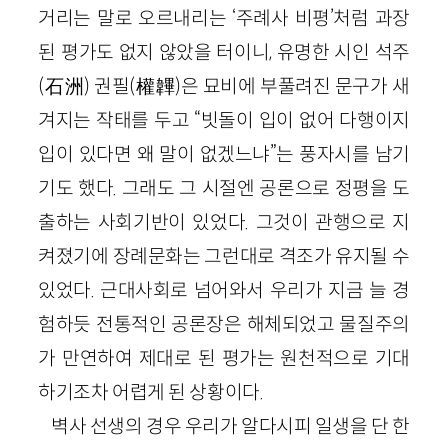
거리는 말로 오르내리는 ‘주례사 비평’처럼 과장
된 평가도 없지 않았을 터이니, 유명한 시인 석주
(
石洲
)
권필
(
權韠
)
은 묘비에 부풀려진 문구가 새
겨지는 작태를 두고 “빗돌이 입이 없어 다행이지
입이 있다면 왜 말이 없겠느냐”는 풍자시를 남기
기도 했다. 그래도 그 시절엔 공론으로 정평을 도
출하는 사회기반이 있었다. 그것이 관행으로 지
켜졌기에 장례문화는 그런대로 격조가 유지될 수
있었다. 근대사회로 넘어와서 우리가 지금 늘 경
험하듯 전통적인 공론장은 해체되었고 물질주의
가 만연하여 제대로 된 평가는 원천적으로 기대
하기조차 어렵게 된 상황이다.
벽사 선생의 경우 우리가 알다시피 일생을 단 한