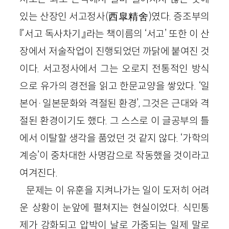
있는 산장인 서고정사
(
西皐精舍
)
였다. 증조부의
『서고 독사차기』라는 책이름의 ‘서고’ 또한 이 산
장에서 저술작업이 진행되었던 까닭에 붙여진 것
이다. 서고정사에서 그는 오로지 전통적인 방식
으로 유가의 경전을 읽고 한문교양을 쌓았다. ‘일
본어
·
일본문화와 격절된 환경’, 그것은 근대와 격
절된 환경이기도 했다. 그 스스로 이 글공부의 틀
에서 이탈할 생각을 품었던 것 같지 않다. ‘가학의
계승’이 중차대한 사명감으로 작동했을 것이라고
여겨진다.
문제는 이 유훈을 지켜나가는 일이 도저히 어려
운 상황이 눈앞에 펼쳐지는 현실이었다. 식민통
제가 강화되고 압박이 날로 가중되는 일제 말로