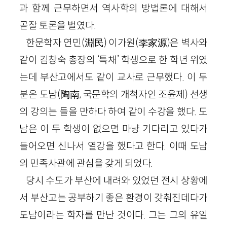
과 함께 근무하면서 역사학의 방법론에 대해서
곧잘 토론을 벌였다.
한문학자 연민
(
淵民
)
이가원
(
李
家源
)
은 벽사와
같이 김창숙 총장의 ‘특채’ 학생으로 한 학년 위였
는데 부산고에서도 같이 교사로 근무했다. 이 두
분은 도남(
陶南
,
국문학의 개척자인 조윤제
) 선생
의 강의는 들을 만하다 하여 같이 수강을 했다. 도
남은 이 두 학생이 없으면 마냥 기다리고 있다가
들어오면 신나서 열강을 했다고 한다. 이때 도남
의 민족사관에 관심을 갖게 되었다.
당시 수도가 부산에 내려와 있었던 전시 상황에
서 부산고는 공부하기 좋은 환경이 갖춰진데다가
도남이라는 학자를 만난 것이다. 그는 그의 유일