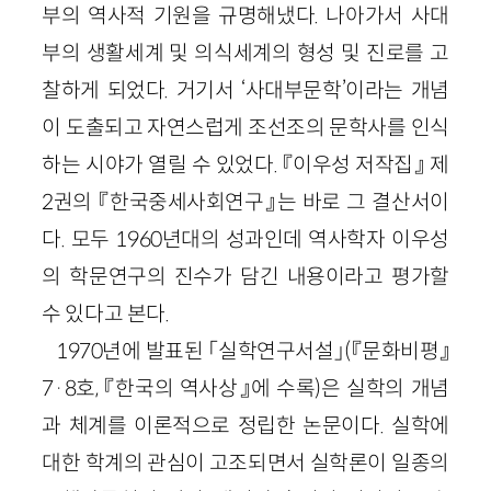
부의 역사적 기원을 규명해냈다. 나아가서 사대
부의 생활세계 및 의식세계의 형성 및 진로를 고
찰하게 되었다. 거기서 ‘사대부문학’이라는 개념
이 도출되고 자연스럽게 조선조의 문학사를 인식
하는 시야가 열릴 수 있었다. 『이우성 저작집』 제
2
권의 『한국중세사회연구』는 바로 그 결산서이
다. 모두
1960
년대의 성과인데 역사학자 이우성
의 학문연구의 진수가 담긴 내용이라고 평가할
수 있다고 본다.
1970
년에 발표된 「실학연구서설」
(『문화비평』
7
·
8
호, 『한국의 역사상』에 수록)
은 실학의 개념
과 체계를 이론적으로 정립한 논문이다. 실학에
대한 학계의 관심이 고조되면서 실학론이 일종의