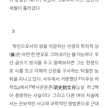
세월이 흘러갔다.
3
학인으로서의 생을 마감하신 선생의 학자적 상
(
像
)
은 어떤 한 면모로 그려내기는 불가능하다. 우
선 글쓰기 방식을 두고 말해보자면 그는 한문으
로 시를 짓고 각체의 산문을 구사하는 탁월한 능
력을 지니고 있다. 서두에서 거명했던 『이우성 저
작집』에서 『벽사관문존
(
碧史館文存
)
』 상
·
하
2
책
이 증명하는 사실이다. 그리고 다른 여러 저술에
서는 진보적인 사고와 과학적인 방법론으로 근대