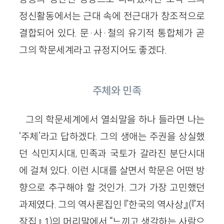
정신활동에서는 근대 속에 전근대가 창조적으로
결합되어 있다. 문
·
사
·
철의 유기적 통합체가 곧
그의 학문세계라고 규정지어도 좋겠다.
주체와 민족
그의 학문세계에서 열쇠말을 하나 들라면 나는
‘주체’라고 답하겠다. 그의 생애는 주권을 상실했
던 식민지시대, 민족과 국토가 갈라진 분단시대
에 걸쳐 있다. 이런 시대를 살면서 학문은 어떤 방
향으로 추구해야 할 것인가. 그가 가장 고민했던
과제였다. 그의 역사론집인 『한국의 역사상』
(『저
작집』
1
)
의 머리말에서 “느끼고 생각하는 사람으