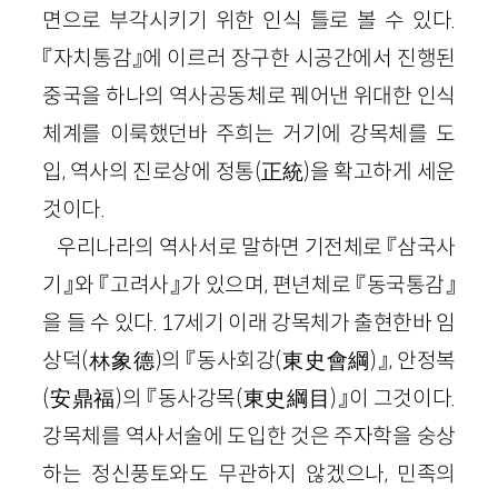
면으로 부각시키기 위한 인식 틀로 볼 수 있다.
『자치통감』에 이르러 장구한 시공간에서 진행된
중국을 하나의 역사공동체로 꿰어낸 위대한 인식
체계를 이룩했던바 주희는 거기에 강목체를 도
입, 역사의 진로상에 정통
(
正統
)
을 확고하게 세운
것이다.
우리나라의 역사서로 말하면 기전체로 『삼국사
기』와 『고려사』가 있으며, 편년체로 『동국통감』
을 들 수 있다.
17
세기 이래 강목체가 출현한바 임
상덕
(
林
象德
)
의 『동사회강
(
東史會綱
)
』, 안정복
(
安鼎福
)
의 『동사강목
(
東史綱目
)
』이 그것이다.
강목체를 역사서술에 도입한 것은 주자학을 숭상
하는 정신풍토와도 무관하지 않겠으나, 민족의