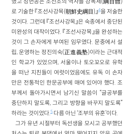
했고 성헌공은 조선조의 역사를 강목체
(
綱目體
)
4
로 기술한 『조선사강목
(
朝鮮史綱目
)
』
을 저술한
것이다. 그런데 『조선사강목』은 숙종에서 중단된
미완성의 대작이었다. 『조선사강목』을 완성하는
것이 그 손자에게 부여된 임무였다. 문중에서 설
립, 운영하는 정진의숙
(
正進義塾
)
이라는 근대적
인 학교가 있었으며, 서울이나 토오꾜오로 유학
을 떠난 지친들이 여럿이었음에도 유독 이 손자
만은 전통적인 한문공부에 매여 있어야 했다. 조
부께서 돌아가시면서 남기신 말씀이 “글공부를
중단하지 말도록, 그리고 방향을 바꾸지 말도록”
5
하라는 것이었다.
다름 아닌 ‘조부의 유훈’이다.
그가 유년 시절부터 독선생을 모시고 공부했던
처소는 퇴로 본댁에서 얼마 떨어지지 않은 곳에