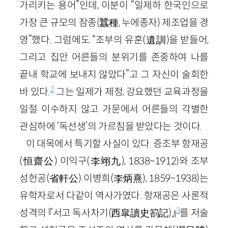
가리키는 용어”인데, 이분이 “일제하 한국인으로
가장 큰 규모의 잠종(
蠶種
,
누에종자
) 제조업을 경
영”했다. 그럼에도 “조부의 유훈
(
遺訓
)
을 받들어,
그리고 집안 어른들의 분위기를 존중하여 나를
끝내 학교에 보내지 않았다”고 그 자신이 술회한
2
바 있다.
그는 일제가 제정, 강요했던 교육과정을
일절 이수하지 않고 가문에서 어른들의 각별한
관심하에 ‘독선생’의 가르침을 받았다는 것이다.
이 대목에서 특기할 사실이 있다. 증조부 항재공
(
恒齋公
)
이익구
(
李
翊九
)
,
1838
~
1912
)
와 조부
성헌공
(
省軒公
)
이병희
(
李
炳熹
)
,
1859
~
1938
)
는
유학자로서 다같이 역사가였다. 항재공은 사론적
3
성격의 『서고 독사차기
(
西皐讀史箚記
)
』
를 저술