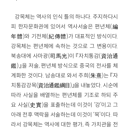
강목체는 역사의 인식 틀의 하나다. 주지하다시
피 한자문화권에 있어서 역사서술은 편년체
(
編
年體
)
와 기전체
(
紀傳體
)
가 대표적인 방식이다.
강목체는 편년체에 속하는 것으로 그 변용이다.
북송대에 사마광
(
司馬光
)
이 『자치통감
(
資治通
鑑
)
』을 저술, 편년체 방식으로 중국의 전사를 체
계화한 것이다. 남송대로 와서 주희
(
朱熹
)
는 『자
치통감강목
(
資治通鑑綱目
)
』을 내놓았다. 시순에
따라 사실을 배열하는 편년체를 기조로 하되 주
요 사실
(
史實
)
을 표출하는데 이것이 ‘강’이고 그
아래 전후 맥락을 서술하는데 이것이 ‘목’이다. 따
라서 강목체는 역사에 대한 평가, 즉 가치관을 전