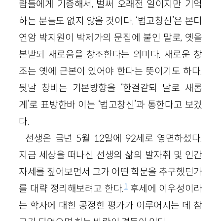
람들에게 기증해서, 벌써 오래전 일이지만 기억
하는 분들도 없지 않을 것이다. ‘법고창신’은 본디
연암 박지원이 박제가의 문집에 붙인 말로, 옛을
본받되 새로움을 창조한다는 의미다. 새로운 창
조는 옛에 근본이 있어야 한다는 뜻이기도 하다.
뒷날 창비는 기본방향을 ‘한결같되 날로 새롭
게’로 표방한바 이는 ‘법고창신’과 통한다고 보겠
다.
선생은 금년
5
월
12
일에
92
세로 영면하셨다.
지금 세상을 떠나신 선생의 삶의 발자취 및 인간
자세를 짚어보면서 그가 어떤 학문을 추구했던가
1
를 대략 정리해보려고 한다.
후세에 이우성이라
는 학자에 대한 공정한 평가가 이루어지는 데 참