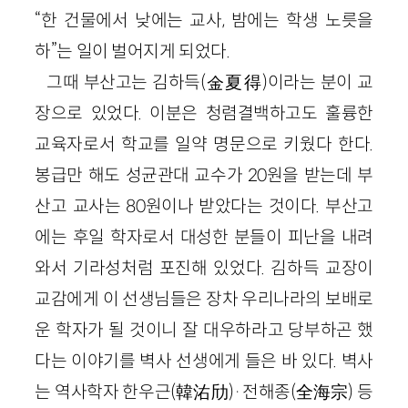
“한 건물에서 낮에는 교사, 밤에는 학생 노릇을
하”는 일이 벌어지게 되었다.
그때 부산고는 김하득
(
金
夏得
)
이라는 분이 교
장으로 있었다. 이분은 청렴결백하고도 훌륭한
교육자로서 학교를 일약 명문으로 키웠다 한다.
봉급만 해도 성균관대 교수가
20
원을 받는데 부
산고 교사는
80
원이나 받았다는 것이다. 부산고
에는 후일 학자로서 대성한 분들이 피난을 내려
와서 기라성처럼 포진해 있었다. 김하득 교장이
교감에게 이 선생님들은 장차 우리나라의 보배로
운 학자가 될 것이니 잘 대우하라고 당부하곤 했
다는 이야기를 벽사 선생에게 들은 바 있다. 벽사
는 역사학자 한우근
(
韓㳓劤
)
·
전해종
(
全海宗
)
등