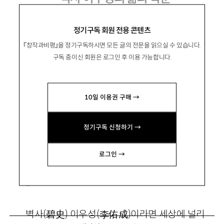
정기구독 회원 전용 콘텐츠
『창작과비평』을 정기구독하시면 모든 글의 전문을 읽으실 수 있습니다.
林熒澤
임형택
구독 중이신 회원은 로그인 후 이용 가능합니다.
성균관대 명예교수. 저서 『실사구시의 한국학』
『이조시대 서사시』 『한국문학사의 논리와 체계』
10일 이용권 구매 →
『한국학의 동아시아적 지평』, 편서 『이조한문단
편집』(이우성과 공편) 『신편 백호전집』 등이 있
정기구독 신청하기 →
음. lim1767@skku.edu
로그인 →
1
벽사
(
碧史
)
이우성
(
李
佑成
)
이라면 세상에 널리