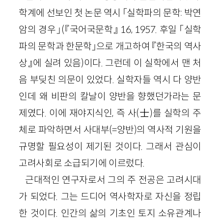
학계에 선보인 첫 논문 역시 「실학파의 문학: 박연
암의 경우」
(『국어국문학』
16
,
1957
. 후일
「
실학
파의 문학
과 한문학
」
으로 개고하여
『한국의 역사
상』에 실려 있음
)
이다. 그런데 이 실학에서 맨 처
음 부딪친 의문이 있었다. 실학자들 역시 다 양반
인데 왜 비판의 칼날이 양반을 향했던가라는 문
제였다. 이에 재야지식인, 즉 사
(
士
)
를 실학의 주
체로 파악하면서 사대부(=양반)의 역사적 기원을
규명할 필요성이 제기된 것이다. 그래서 관심이
고려사회로 소급되기에 이르렀다.
근대적인 연구자로서 그의 주 전공은 고려시대
가 되었다. 그는 드디어 역사학자로 자신을 정립
한 것이다. 인간의 삶의 기초인 토지 소유관계나