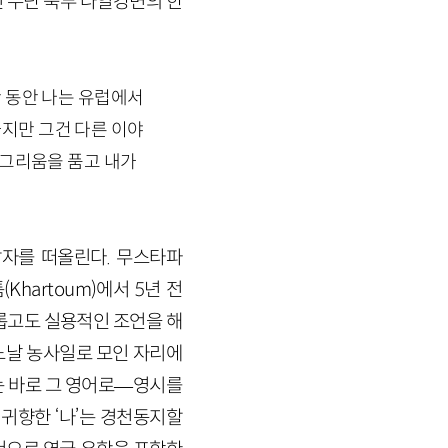
인 수단 북부 나일강변의 한
간 동안 나는 유럽에서
하지만 그건 다른 이야
 그리움을 품고 내가
남자를 떠올린다. 무스타파
(
Khartoum
)에서
5
년 전
롭고도 실용적인 조언을 해
어느날 농사일로 모인 자리에
 바로 그 영어로
—
영시를
 귀향한 ‘나’는 경천동지할