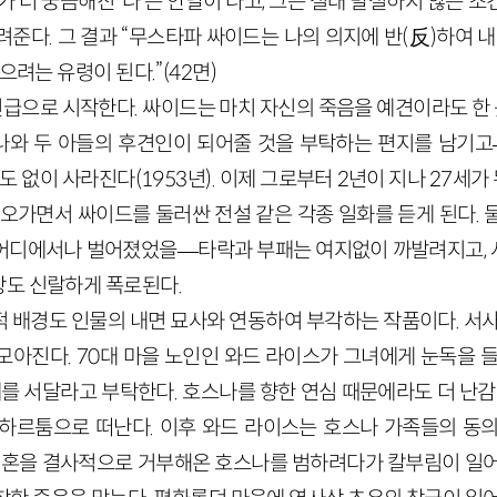
가 더 궁금해진 ‘나’는 안달이 나고, 그는 절대 발설하지 않는 
준다. 그 결과 “무스타파 싸이드는 나의 의지에 반
(
反
)
하여 내
않으려는 유령이 된다.”
(
42
면)
급으로 시작한다. 싸이드는 마치 자신의 죽음을 예견이라도 한 듯
스나와 두 아들의 후견인이 되어줄 것을 부탁하는 편지를 남기고
도 없이 사라진다
(
1953
년)
. 이제 그로부터
2
년이 지나
27
세가 
 오가면서 싸이드를 둘러싼 전설 같은 각종 일화를 듣게 된다. 
어디에서나 벌어졌었을
—
타락과 부패는 여지없이 까발려지고,
도 신랄하게 폭로된다.
적 배경도 인물의 내면 묘사와 연동하여 부각하는 작품이다. 서사
모아진다.
70
대 마을 노인인 와드 라이스가 그녀에게 눈독을 들
매를 서달라고 부탁한다. 호스나를 향한 연심 때문에라도 더 난감
하르툼으로 떠난다. 이후 와드 라이스는 호스나 가족들의 동
 결혼을 결사적으로 거부해온 호스나를 범하려다가 칼부림이 일어