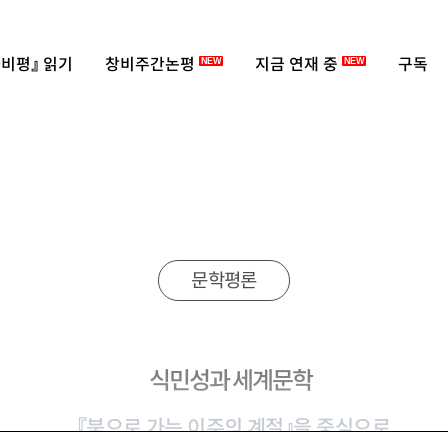
비평』 읽기
창비주간논평
지금 연재 중
구독
NEW
NEW
문학평론
식민성과 세계문학
『북으로 가는 이주의 계절』을 중심으로