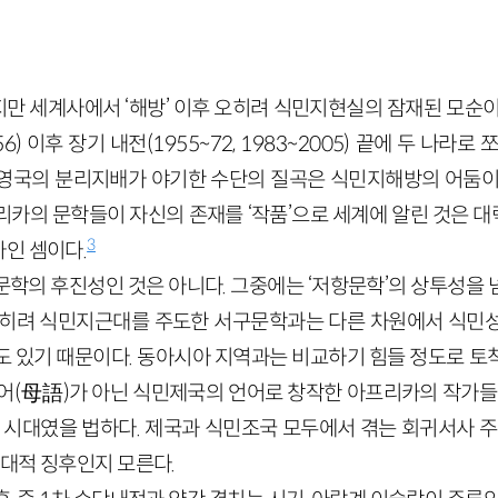
만 세계사에서 ‘해방’ 이후 오히려 식민지현실의 잠재된 모순이
56
)
이후 장기 내전
(
1955
~
72
,
1983
~
2005
)
끝에 두 나라로 쪼
영국의 분리지배가 야기한 수단의 질곡은 식민지해방의 어둠이
리카의 문학들이 자신의 존재를 ‘작품’으로 세계에 알린 것은 
3
인 셈이다.
문학의 후진성인 것은 아니다. 그중에는 ‘저항문학’의 상투성을 
오히려 식민지근대를 주도한 서구문학과는 다른 차원에서 식민
도 있기 때문이다. 동아시아 지역과는 비교하기 힘들 정도로 토
어
(
母語
)
가 아닌 식민제국의 언어로 창작한 아프리카의 작가들에
는 시대였을 법하다. 제국과 식민조국 모두에서 겪는 회귀서사 
시대적 징후인지 모른다.