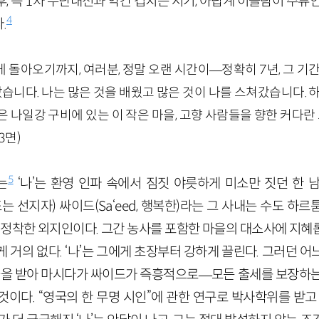
, 즉
1
차 수단내전과 약간 겹치는 시기, 아랍계 이슬람이 주류
4
.
 돌아오기까지, 여러분, 정말 오랜 시간이
—
정확히
7
년, 그 기
습니다. 나는 많은 것을 배웠고 많은 것이 나를 스쳐갔습니다. 
은 나일강 구비에 있는 이 작은 마을, 고향 사람들을 향한 커다란
3
면)
5
는
‘나’는 환영 인파 속에서 짐짓 야릇하게 미소만 짓던 한 
또는 선지자
) 싸이드(
S
a
‘
eed
,
행복한
)라는 그 사내는 수도 하르툼
정착한 외지인이다. 그간 농사를 포함한 마을의 대소사에 지혜
 거의 없다. ‘나’는 그에게 초장부터 강하게 끌린다. 그러던 
 술을 받아 마시다가 싸이드가 즉흥적으로
—
모든 출세를 보장하는
이다. “영국의 한 무명 시인”에 관한 연구로 박사학위를 받고