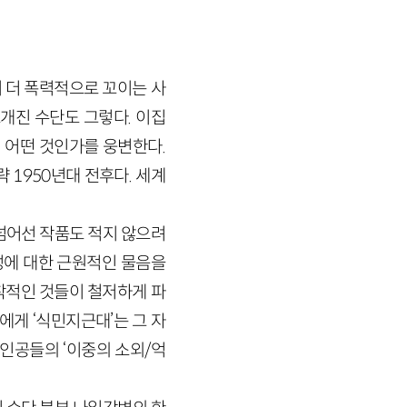
 더 폭력적으로 꼬이는 사
개진 수단도 그렇다. 이집
 어떤 것인가를 웅변한다.
대략
1950
년대 전후다. 세계
넘어선 작품도 적지 않으려
성에 대한 근원적인 물음을
착적인 것들이 철저하게 파
게 ‘식민지근대’는 그 자
주인공들의 ‘이중의 소외
/
억