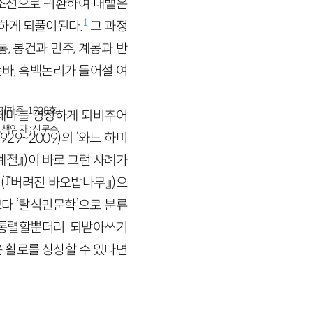
조선으로 귀환하여 내뱉은
1
하게 되풀이된다.
그 과정
, 봉건과 민주, 계몽과 반
바, 흑백논리가 들어설 여
경기파주-1928호
딜레마를 명징하게 되비추어
책임자 : 신문수
929
~
2009
)의 ‘와드 하미
『계절』)
이 바로 그런 사례가
락
(『버려진 바오밥나무』)
으
보다 ‘탈식민문학’으로 분류
 통렬할뿐더러 되받아쓰기
운 활로를 상상할 수 있다면