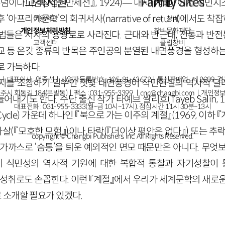
고객지원
Family Sites
덤이다!”
(염상섭 『만세전』,
1924
)
—
‘내지
(
內地
)
’에서 식민지
후 ‘아프리카문학’의 회귀서사(
narrative
of
return
)에서도 착잡
이용약관
창비
개인정보처리방침
창비문화재단
들은 서사의 용광로로 사라진다. 근대와 반근대, 전통과 반전통
고객센터
클럽창비
교 등 온갖 종류의 반목은 주인공의 분열된 내면풍경을 형성하는
로 가득하다.
ㅣ대표이사 : 염종선ㅣ사업자등록번호 : 105-81-63672ㅣ통신판매업 : 제 2009-
정지를 조장하기 일쑤인 잿빛 내면풍경이 식민현실의 역사적 
주시 회동길 184(문발동)ㅣ팩스 : 031-955-3399 ㅣ
cnc@changbi.com
ㅣ개인정보
들어내기도 한다. 수단 출신 작가 타예브 쌀리흐(
Tayeb
Salih
,
1
대표전화 : 031-955-3333(월~금 10시~17시), 점심시간 11시 30분~13시
Cycle
) 가운데 하나인 『북으로 가는 이주의 계절』
(
1969
, 이하 
타살
(『모호한 모험』)
이나 타락
(『더이상 평안은 없다』)
또는 추
copyright © Changbi Publishers, inc. All Rights Reserved.
가까스로 ‘숨통’을 틔운 예외적인 면모 때문만은 아니다. 무엇
게 식민성의 역사적 기원에 대한 복합적 통찰과 자기성찰이
 성취로도 손꼽힌다. 이런 『계절』에서 우리가 세계문학의 새로
소개할 필요가 있겠다.