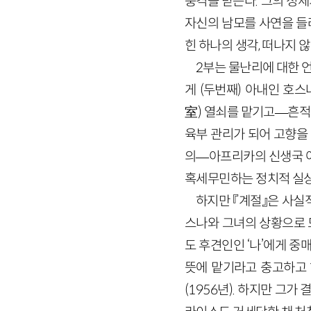
충격을 받는다. 그의 정체
자신의 남모를 사연을 들려
힌 하나의 생각, 떠나지 
2
부는 물난리에 대한 언
게 (두번째) 아내인 호
室
)
열쇠를 맡기고
—
흔적
육부 관리가 되어 고향을
의
—
아프리카의 신생국 
혹세무민하는 정치적 실상
하지만 『계절』은 사실
스나와 그녀의 상황으로 
도 후견인인 ‘나’에게 중
뜻에 맡기라고 충고하고 
(
1956
년)
. 하지만 그가