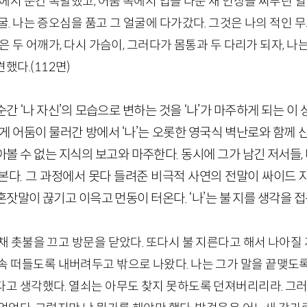
앞에서 순간 폭발했고, 어둠 속에서 입을 다문 채 인상을 찌푸린 
굴. 나는 증오심을 품고 그 얼굴에 다가갔다. 그것은 나의 적인 
은 두 어깨가, 다시 가슴이, 그러다가 몸통과 두 다리가 되자, 나
견했다.
(
112
면)
간 ‘나 자신’의 모습으로 변하는 것을 ‘나’가 마주하게 되는 이
게 어둠이 물러간 방에서 ‘나’는 오롯한 영국식 벽난로와 함께 
 수 없는 지식의 보고와 마주한다. 동시에 그가 남긴 저서들, 비
본다. 그 과정에서 못다 들려준 비극적 사연의 전말이 싸이드 
잣말이 끊기고 이윽고 먼동이 터온다. ‘나’는 불 지를 생각을 접
채 촛불을 끄고 방문을 닫았다. 또다시 불 지른다고 해서 나아질 게
속 떠들도록 내버려두고 밖으로 나왔다. 나는 그가 말을 끝맺도록
고 생각했다. 열쇠는 아무도 찾지 못하도록 던져버리리라. 그러