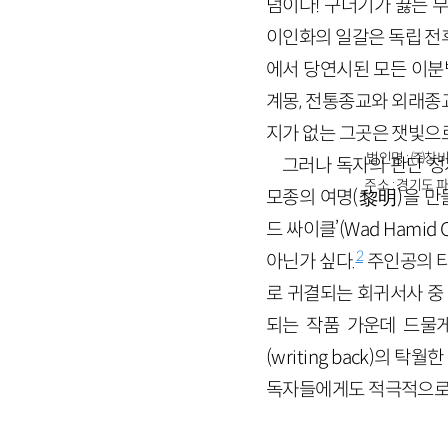
덤이다! 구더기가 끓는 무
이인화의 일갈은 독립 전
에서 당연시된 모든 이분법
계몽, 전통종교와 외래종
지가 없는 그곳은 잿빛으
법인명 : ㈜창비
그러나 독자의 판단 
주소 : 경기도 파
모종의 여명
(
黎
明
)
을 만
드 싸이클’(
Wad
Hamid
2
아닌가 싶다.
주인공의 
로 귀결되는 회귀서사 중 
되는 작품 가운데 드물
(
writing
back
)의 탁월한
독자들에게도 적극적으로 