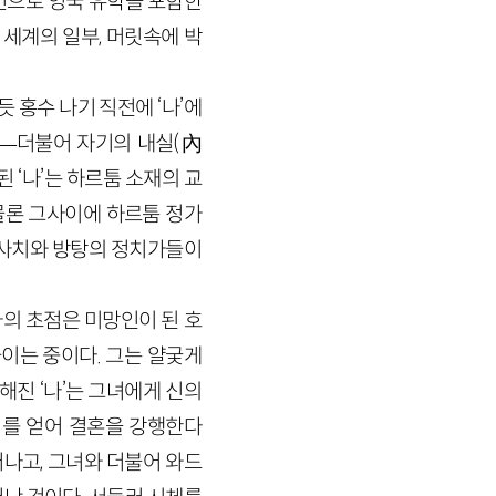
조건으로 영국 유학을 포함한
 세계의 일부, 머릿속에 박
 홍수 나기 직전에 ‘나’에
—
더불어 자기의 내실
(
內
된 ‘나’는 하르툼 소재의 교
물론 그사이에 하르툼 정가
 사치와 방탕의 정치가들이
의 초점은 미망인이 된 호
이는 중이다. 그는 얄궂게
해진 ‘나’는 그녀에게 신의
의를 얻어 결혼을 강행한다
나고, 그녀와 더불어 와드