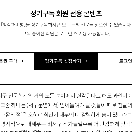
정기구독 회원 전용 콘텐츠
『창작과비평』을 정기구독하시면 모든 글의 전문을 읽으실 수 있습니다.
구독 중이신 회원은 로그인 후 이용 가능합니다.
어교육과 교수. 저서 『근대 극복의 이정표들』 『한국문학의 최전
초상』(공역) 등이 있음. yoohuisok@yahoo.com
용권 구매 →
정기구독 신청하기 →
로그인
구 인문학계의 거의 모든 분야에서 실감된다고 해도 과언이 
 그중 하나는 (서구문명에서) 받아들여야 할 것들이 때로 침탈의
‘바깥의 적’은 오히려 식민지 내부에 더 강력하게 숨어 있더라는
을 명시적으로 내세우는 비서구 작가들일수록 더 난감하게 맞닥뜨