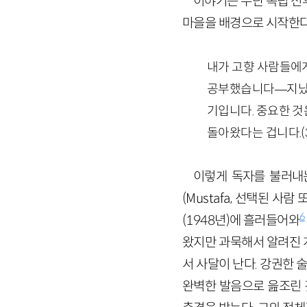
이야기는 수단 독립 전후
마을을 배경으로 시작한다
내가 고향 사람들에게
공부했습니다
—
지났
기입니다. 중요한 것
돌아왔다는 겁니다.
(
이렇게 독자를 불러내
(
Mustafa
,
선택된 사람
6
(
1948
년)
에 흘러들어와
왔지만 과묵해서 알려진 게
서 사달이 난다. 강권한
완벽한 발음으로 읊조린 것