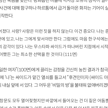
참한 죽음을 맞는다. 평화롭던 마을에 역사상 초유의 참극이 일어
 사건에 대해 함구하나 하르툼에서 급거 돌아온 화자는 기어이 
시작한다.
졌다. 사랑? 사랑은 이런 짓을 하지 않는다. 이건 증오다. 나는
내 안에 있고, 나는 그에게 맞서야만 한다. 그럼에도 마음 한구석에
 감각이 있다. 나는 무스타파 싸이드가 떠나버린 지점에서 시작
어쨌든 그는 최소한 선택을 한 것이다.
(
111
면)
일한 여자”
(
100
면)
에게 끌리는 감정을 간신히 눙친 결과가 참극
제 ‘나’는 싸이드가 맡긴 열쇠를 들고서 “후견인이자
(싸이드 
 내실 앞에 서 있다. 그 어두운 ‘비밀의 방’을 불태워 없애버리
 창문도 모두 열어젖혔지만 바깥에서 들어오는 건 더 짙은 어둠