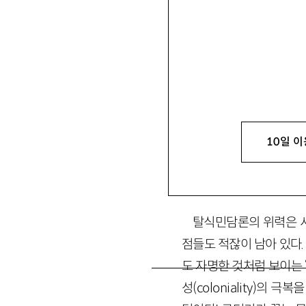
유희석
柳熙錫
문학평론가, 전남대 영
식의 불확실성』 『한 여인의 
10일 이
1
탈식민담론의 위력은 서
점들도 적잖이 남아 있다.
도 자명한 것처럼 보이는 
성(
coloniality
)의 극복