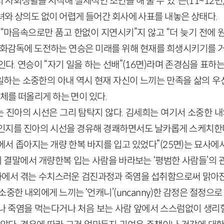
저 사회생활을 시작해 실제적인 조언을 해 줄 수 있”는(11~12면
녀와 상의도 없이 어렵게 들어간 회사에 사표를 내놓은 상태다.
“마음속으로만 품고 한없이 지연시키”지 않고 “더 늦기 전에 원
영화감독에 도전하는 연승은 미래를 위해 현재를 희생시키기를 거
다. 연승이 “자기 일을 하는 선배”(16면)라며 존경심을 표하
하는 소중한의 아내 역시 현재 자신이 느끼는 만족을 삶의 
주체를 떠올리게 하는 면이 있다.
 진아의 시선은 그리 탐탁지 않다. 김세희는 여기서 소중한 내외
인지를 진아의 시선을 경유해 경쾌하면서도 날카롭게 스케치한다
에서 좁아지는 개량 한복 바지를 입고 있었다”(25면)는 묘사에
의 결말에서 개량한복 입는 사람을 바라보는 ‘평범한 사람들’의 
에서 겪는 수치스러운 검진과정과 죽염을 섭취함으로써 맑아진
소중한 내외에게 느끼는 ‘언캐니’(uncanny)한 감정은 절정으로
나 죽염을 먹는다거나 처음 보는 사람 앞에서 스스럼없이 생리