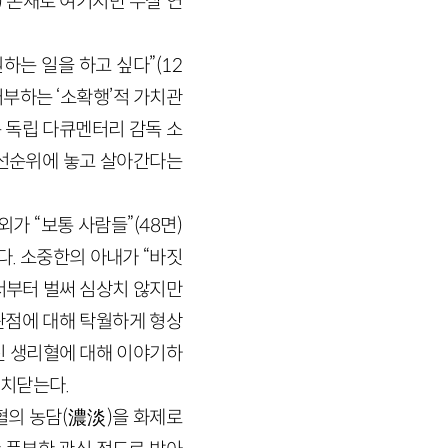
) 존재로 여기지만 두살 연
하는 일을 하고 싶다”(12
부하는 ‘소확행’적 가치관
는 독립 다큐멘터리 감독 소
우선순위에 놓고 살아간다는
가 “보통 사람들”(48면)
. 소중한의 아내가 “바짓
서부터 벌써 심상치 않지만
관점에 대해 탁월하게 형상
 생리혈에 대해 이야기하
 치닫는다.
혈의 농담(濃淡)을 화제로