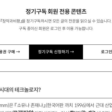
정기구독 회원 전용 콘텐츠
『창작과비평』을 정기구독하시면 모든 글의 전문을 읽으실 수 있습니다.
구독 중이신 회원은 로그인 후 이용 가능합니다.
로 「신은 주사위 놀이를 하지 않지만: 임현론」 「세계의 불안을
용권 구매 →
정기구독 신청하기 →
로그인
집 『가만한 나날』(민음사 2019)과 김봉곤의 소설집 『여름, 스피
회』 2019년 여름호)을 다룬다. 이후 인용 시 작품명과 면수만 
멀’ 시대의 테크놀로지?
Fromm)은 『소유냐 존재냐』(한국어판 까치 1996)에서 근대 