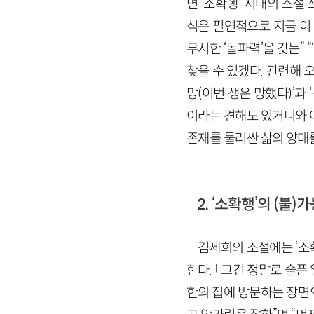
면 ‘소확행’ 시대의 소설
식은 필연적으로 지금 이
무시한 ‘돌파력’을 갖는” 
찾을 수 있겠다. 관련해 
망(이번 생은 망했다)’과
이라는 견해도 있거니와 
존재를 둘러싼 삶의 양태
2. ‘소확행’의 (불
김세희의 소설에는 ‘소
한다. 「그건 정말로 슬픈
한의 집에 방문하는 장면