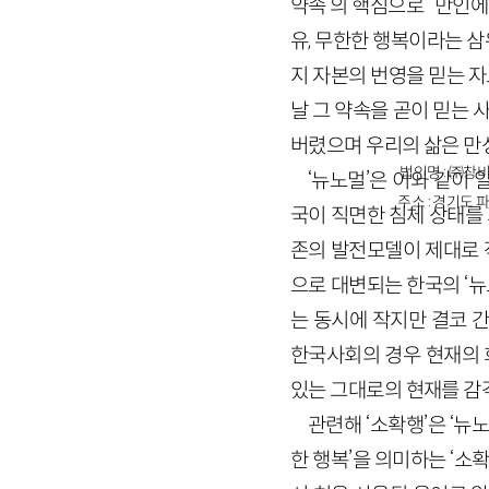
약속’의 핵심으로 “만인에
유, 무한한 행복이라는 
지 자본의 번영을 믿는 
날 그 약속을 곧이 믿는 
버렸으며 우리의 삶은 만
법인명 : ㈜창비
‘뉴노멀’은 이와 같이 
주소 : 경기도 파
국이 직면한 침체 상태를 
존의 발전모델이 제대로 
으로 대변되는 한국의 ‘
는 동시에 작지만 결코 
한국사회의 경우 현재의 
있는 그대로의 현재를 감
관련해 ‘소확행’은 ‘뉴
한 행복’을 의미하는 ‘소