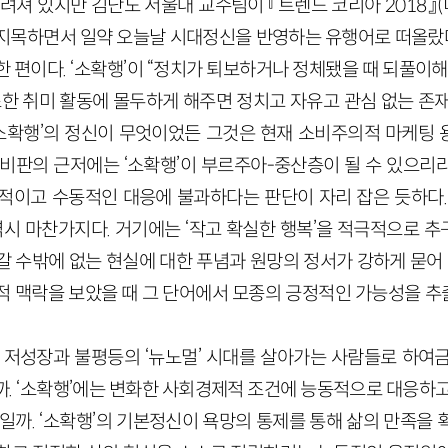
려져 있지만 김난도 서울대 교수팀이 『트렌드 코리아 2018』(
지목하면서 일약 오늘날 시대정신을 반영하는 유행어로 떠올랐다.
 편이다. ‘소확행’이 “정치가 퇴보하거나 정체됐을 때 되풀이
소한 취미 활동에 몰두하게 해주면 정치고 자유고 관심 없는 존
소확행’의 정신이 무엇이었든 그것은 현재 소비주의적 마케팅
 비판의 근저에는 ‘소확행’이 부르주아-중산층이 될 수 있으리
적이고 수동적인 대응에 불과하다는 판단이 자리 잡은 듯하다.
 역시 마찬가지다. 거기에는 ‘작고 확실한 행복’을 적극적으로 
 수밖에 없는 현실에 대한 푸념과 원망의 정서가 강하게 묻어 
적 맥락을 보았을 때 그 단어에서 모종의 긍정적인 가능성을 
지 저성장과 불평등의 ‘뉴노멀’ 시대를 살아가는 사람들로 하여
까. ‘소확행’에는 변화한 사회경제적 조건에 능동적으로 대응하고
일까. ‘소확행’의 기본정신이 욕망의 통제를 통해 삶의 만족을