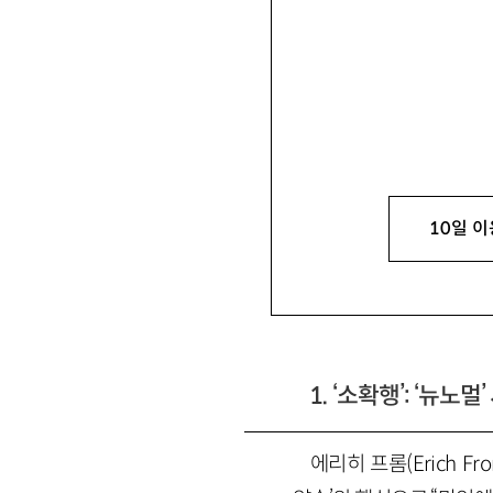
한영인
韓永仁
문학평론가. 주요 평론으
있음. jwhyi@naver.com
10일 이
* 이 글은 김세희 소설
편 「그런 생활」(『문학과사
1. ‘소확행’: ‘뉴노
에리히 프롬(Erich 