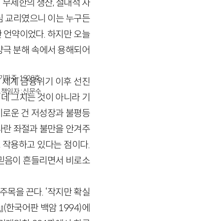
“무제한의 생산, 절대적 자
심 교리였으니 이는 누구든
 언약이었다. 하지만 오늘
 양극 분해 속에서 용해되어
경기파주-1928호
년 세계 금융위기 이후 선진
책임자 : 신문수
 데 그치는 것이 아니라 기
로운 건 저성장과 불평등
다란 좌절과 불만을 안겨주
 작용하고 있다는 점이다.
 믿음이 흔들리면서 비로소
주목을 끈다. ‘작지만 확실
(한국어판 백암 1994)에