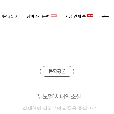
비평』 읽기
창비주간논평
지금 연재 중
구독
NEW
NEW
문학평론
‘뉴노멀’ 시대의 소설
김세희와 김봉곤의 작품을 중심으로