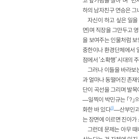
고 앞가림을 잘하”며 “먼
하의 남자친구 연승은 그
자신이 하고 싶은 일을 
면)며 직장을 그만두고 
을 보여주는 인물처럼 보인
중한이나 환경단체에서 일
점에서 ‘소확행’ 시대의 
그러나 이들을 바라보는
과 얼마나 동떨어진 존재
단이 곡선을 그리며 발목
—일찍이 박민규는 「?」
8)
화한 바 있다
—산부인과
는 장면에 이르면 진아가 
그런데 문제는 아무 때