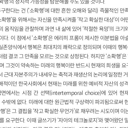
확행’의 정치적 가능성을 탐문해볼 수도 있을 것이다.
추구한다는 건 (‘소확행’에 대한 흔한 오해와 달리) 즉물적인 
‘소확행’을 위해서는 자신을 만족시켜줄 ‘작고 확실한 대상’이 
의 움직임을 관찰하며 과연 내 삶에 있어 ‘적절한 욕망’의 크기
이다. 이 점에서 ‘소확행’은 에리히 프롬이 제시한 이분법을 아
실존양식에서 행복은 최대치의 쾌락으로 정의되며 이때의 행복
럼 결코 그 만족을 모르는 것으로 상정된다. 하지만 ‘소확행’은
으며 그것이 약속하는 미래의 행복이란 반드시 현재의 희생을 
서 근대 자본주의가 내세우는 축적과 재생산의 논리에 일정한 거
배적이던 한국사회에서 현재는 미래를 위한 예비적 자산의 성격
서는 시점 간 선택(intertemporal choice)에 있어 현
욱 커질 수밖에 없다. 미래에 대한 원근법적 구상력이 파괴됨으로써
확행’은 그 결핍을 ‘작고 확실한 무언가’로 채우려는 시도이며 
’를 요구한다. 이때 글쓰기가 ‘자아의 테크놀로지’와 맺어왔던 