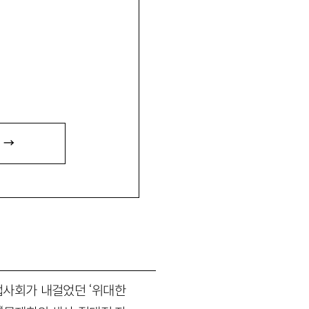
 견디는 두가지 방식」 등이
 →
드』(문학동네 2018)와 단
표기한다.
산업사회가 내걸었던 ‘위대한