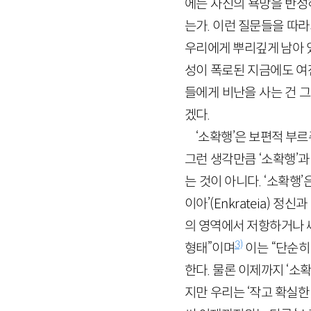
에는 자신의 욕망을 반성
는가. 이런 질문들을 따라
우리에게 뿌리깊게 남아 
성이 폭로된 지금에도 여전
들에게 비난을 사는 건 
겠다.
‘소확행’은 보편적 부
그런 생각만큼 ‘소확행’과 
는 것이 아니다. ‘소확행’
이아’(Enkrateia) 정
의 영역에서 저항하거나 
3)
형태”이며
이는 “단순히
한다. 물론 이제까지 ‘
지만 우리는 ‘작고 확실