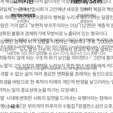
고객지원
Family Sites
게 해당되는 부르주아적 삶이라는 이상(理想)”을 꼽은 바 있다. 
삼위일체”는 근대 산업사회가 고안해낸 새로운 정치적 복음의 핵
이용약관
창비
개인정보처리방침
창비문화재단
자로 하여금 지상에서 미증유의 행복을 누리게 해주리라는 달콤한
고객센터
클럽창비
사람은 거의 없다. “보편적 부르주아라는 이상”(12면)은 계층적
성화된 불황과 경제위기에 무방비로 노출되어 있는 형국이다.
ㅣ대표이사 : 염종선ㅣ사업자등록번호 : 105-81-63672ㅣ통신판매업 : 제 2009-
일상화된 경제적 위기 상황을 지칭하는 개념이다. 주로 “2008
주시 회동길 184(문발동)ㅣ팩스 : 031-955-3399 ㅣ
cnc@changbi.com
ㅣ개인정보
지칭하는” ‘뉴노멀’은 단순히 거시경제적 성과의 부진을 말하는
대표전화 : 031-955-3333(월~금 10시~17시), 점심시간 11시 30분~13시
1)
작동하지 않게 되는 구조적 위기 요인을 의미한다.
그런데 흥미
뉴노멀’이 고도성장의 혜택을 누려보지 못한 청년 세대들에게 커
copyright © Changbi Publishers, inc. All Rights Reserved.
간과할 수 없는 삶의 여러 중요한 변화들을 초래하는 동인으로도
희생을 바탕으로 한 축적이 미래의 개인적 번영을 낳으리라는
각하는 일의 중요성에 눈을 떠가는 모양새다.
노멀’ 시대에 변화한 사회의 일면을 드러내는 유행어라는 점에서 
확행(小確幸)’은 무라까미 하루끼의 수필집 『랑겔한스섬의 오후』