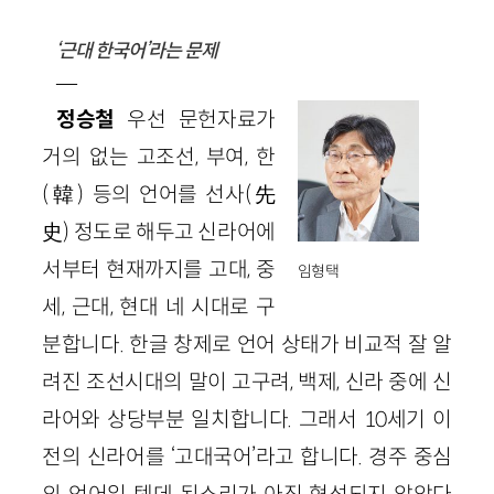
‘근대 한국어’라는 문제
—
정승철
우선 문헌자료가
거의 없는 고조선, 부여, 한
(韓) 등의 언어를 선사(先
史) 정도로 해두고 신라어에
서부터 현재까지를 고대, 중
임형택
세, 근대, 현대 네 시대로 구
분합니다. 한글 창제로 언어 상태가 비교적 잘 알
려진 조선시대의 말이 고구려, 백제, 신라 중에 신
라어와 상당부분 일치합니다. 그래서 10세기 이
전의 신라어를 ‘고대국어’라고 합니다. 경주 중심
의 언어일 텐데 된소리가 아직 형성되지 않았다