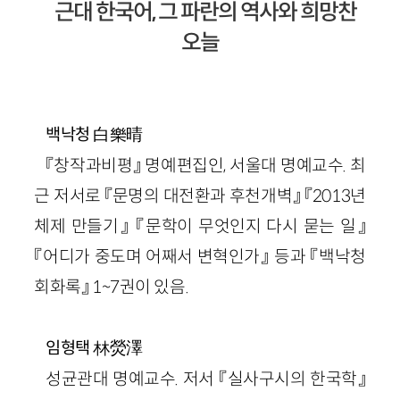
근대 한국어, 그 파란의 역사와 희망찬
오늘
白樂晴
백낙청
『창작과비평』 명예편집인, 서울대 명예교수. 최
근 저서로 『문명의 대전환과 후천개벽』 『2013년
체제 만들기』 『문학이 무엇인지 다시 묻는 일』
『어디가 중도며 어째서 변혁인가』 등과 『백낙청
회화록』 1~7권이 있음.
林熒澤
임형택
성균관대 명예교수. 저서 『실사구시의 한국학』