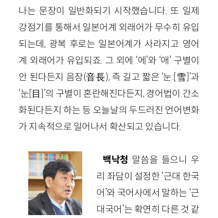
나는 문장이 일반화되기 시작했습니다. 또 일제
강점기를 통해서 일본어계 외래어가 무수히 유입
되는데, 광복 후로는 일본어계가 사라지고 영어
계 외래어가 유입되죠. 그 외에 ‘에’와 ‘애’ 구별이
안 된다든지 음장(音長), 즉 길고 짧은 ‘눈:[雪]’과
‘눈[目]’의 구별이 혼란해진다든지, 경어법이 간소
화된다든지 하는 등 오늘날의 두드러진 언어변화
가 지속적으로 일어나서 확산되고 있습니다.
백낙청
말씀을 들으니 우
리 좌담이 설정한 ‘근대 한국
어’와 국어사에서 말하는 ‘근
대국어’는 확연히 다른 것 같