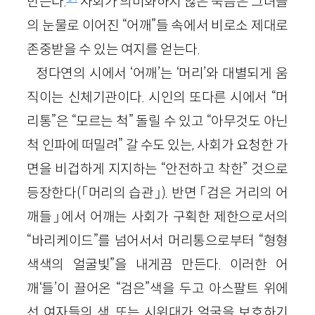
만든다.
사회가 의미화하지 않은 죽음은 그녀들
의 눈물로 이어진 “어깨”들 속에서 비로소 제대로
존중받을 수 있는 여지를 얻는다.
정다연의 시에서 ‘어깨’는 ‘머리’와 대별되게 움
직이는 신체기관이다. 시인의 또다른 시에서 “머
리통”은 “모르는 척” 돌릴 수 있고 “아무것도 아닌
척 인파에 떠밀려” 갈 수도 있는, 사회가 요청한 가
면을 비겁하게 지지하는 “안전하고 착한” 것으로
등장한다(「머리의 습관」). 반면 「검은 거리의 어
깨들」에서 어깨는 사회가 구획한 제한으로서의
“바리케이드”를 넘어서서 머리통으로부터 “형형
색색의 얼굴빛”을 내게끔 만든다. 이러한 어
깨‘들’이 끌어온 “검은”색을 두고 아스팔트 위에
선 여자들의 색, 또는 시위대가 얼굴을 보호하기