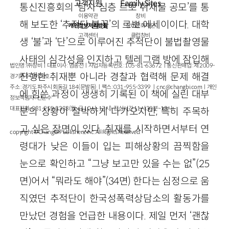
고객지원
Family Sites
통신진흥회의 ‘탐사 심층 르뽀 취재물 공모’를 통
이용약관
창비
해 보도한 ‘추적단 불꽃’의 르뽀 에세이이다. 대학
개인정보처리방침
창비문화재단
고객센터
클럽창비
생 ‘불’과 ‘단’으로 이루어진 추적단이 불법촬영물
사태의 심각성을 인지하고 텔레그램 방에 잠입해
법인명 : ㈜창비ㅣ대표이사 : 염종선ㅣ사업자등록번호 : 105-81-63672ㅣ통신판매업 : 제 2009-
진행한 취재뿐 아니라 경찰과 협력해 문제 해결
경기파주-1928호
주소 : 경기도 파주시 회동길 184(문발동)ㅣ팩스 : 031-955-3399 ㅣ
cnc@changbi.com
ㅣ개인
에 힘쓴 과정이 생생히 기록된 이 책에 실린 대부
정보책임자 : 신문수
대표전화 : 031-955-3333(월~금 10시~17시), 점심시간 11시 30분~13시
분의 상황이 절박하게 다가오지만, 특히 주목하
고 싶은 장면이 있다. 취재를 시작하면서부터 연
copyright © Changbi Publishers, inc. All Rights Reserved.
령대가 낮은 이들이 입는 피해상황의 끔찍함을
눈으로 확인하고 “그냥 보고만 있을 수는 없”(25
면)어서 “뭐라도 해야”(34면) 한다는 심정으로 움
직였던 추적단이 한국성폭력상담소의 활동가를
만났던 경험을 언급한 내용이다. 제일 먼저 ‘괜찮