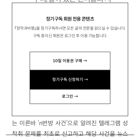
정기구독 회원 전용 콘텐츠
『창작과비평』을 정기구독하시면 모든 글의 전문을 읽으실 수 있습니다.
梁景彦
양경언
구독 중이신 회원은 로그인 후 이용 가능합니다.
문학평론가. 평론집 『안녕을 묻는 방식』 등이 있
음.
10일 이용권 구매 →
purplesea32@hanmail.net
정기구독 신청하기 →
1. ‘우리’를 다시 쓰는 언니들
로그인 →
『우리가 우리를 우리라고 부를 때』(이봄 2020)
는 이른바 ‘n번방 사건’으로 알려진 텔레그램 성
착취 문제를 최초로 신고하고 해당 사건을 뉴스