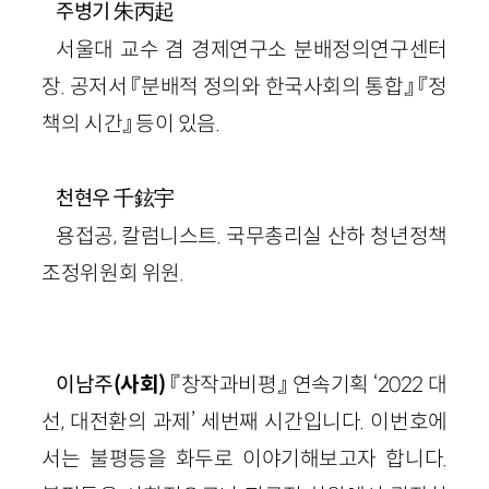
朱丙起
주병기
서울대 교수 겸 경제연구소 분배정의연구센터
장. 공저서 『분배적 정의와 한국사회의 통합』 『정
책의 시간』 등이 있음.
千鉉宇
천현우
용접공, 칼럼니스트. 국무총리실 산하 청년정책
조정위원회 위원.
이남주
(사회)
『창작과비평』 연속기획 ‘2022 대
선, 대전환의 과제’ 세번째 시간입니다. 이번호에
서는 불평등을 화두로 이야기해보고자 합니다.