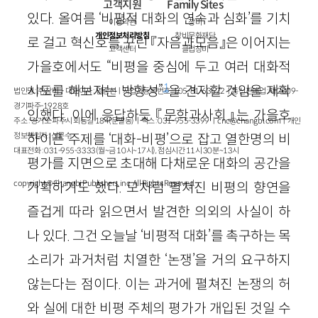
고객지원
Family Sites
있다. 올여름 ‘비평적 대화의 연속과 심화’를 기치
이용약관
창비
개인정보처리방침
창비문화재단
로 걸고 혁신호를 꾸린 『자음과모음』은 이어지는
고객센터
클럽창비
가을호에서도 “비평을 중심에 두고 여러 대화적
1
시도를 해보자는 방향성”
을 견지할 것임을 재확
법인명 : ㈜창비ㅣ대표이사 : 염종선ㅣ사업자등록번호 : 105-81-63672ㅣ통신판매업 : 제 2009-
경기파주-1928호
인했다. 이에 응답하듯 『문학과사회』는 가을호
주소 : 경기도 파주시 회동길 184(문발동)ㅣ팩스 : 031-955-3399 ㅣ
cnc@changbi.com
ㅣ개인
정보책임자 : 신문수
하이픈 주제를 ‘대화-비평’으로 잡고 열한명의 비
대표전화 : 031-955-3333(월~금 10시~17시), 점심시간 11시 30분~13시
평가를 지면으로 초대해 다채로운 대화의 공간을
copyright © Changbi Publishers, inc. All Rights Reserved.
기획하기도 했다. 모처럼 펼쳐진 비평의 향연을
즐겁게 따라 읽으면서 발견한 의외의 사실이 하
나 있다. 그건 오늘날 ‘비평적 대화’를 촉구하는 목
소리가 과거처럼 치열한 ‘논쟁’을 거의 요구하지
않는다는 점이다. 이는 과거에 펼쳐진 논쟁의 허
와 실에 대한 비평 주체의 평가가 개입된 것일 수