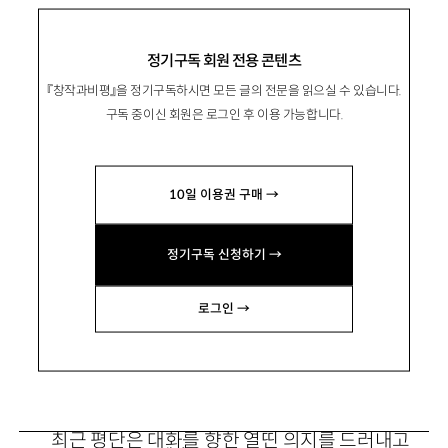
비평적 대화를 수행하는 섬세한 독해의
힘
정기구독 회원 전용 콘텐츠
『창작과비평』을 정기구독하시면 모든 글의 전문을 읽으실 수 있습니다.
구독 중이신 회원은 로그인 후 이용 가능합니다.
韓永仁
한영인
10일 이용권 구매 →
문학평론가. 주요 평론으로 「‘문학과 정치’에 대
한 단상」 「세계의 불안을 견디는 두가지 방식」
정기구독 신청하기 →
「‘한류’와 협동적 창조의 가능성」 등이 있음.
jwhyi@naver.com
로그인 →
최근 평단은 대화를 향한 열띤 의지를 드러내고