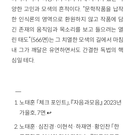
양한 고민과 모색의 흔적이다. “문학작품을 납작
한 인식론의 영역으로 환원하지 않고 작품에 담
긴 존재의 움직임과 목소리를 보고 들으려는 열
린 태도”(566면)는 그 치열한 모색의 길에서 마침
내 그가 깨달은 유연하면서도 간결한 독법의 핵
심일 테다.
―
노태훈 「체크 포인트」, 『자음과모음』 2023년
가을호, 7면.
↩
노태훈·심진경·이현석·하재연·황인찬 「한