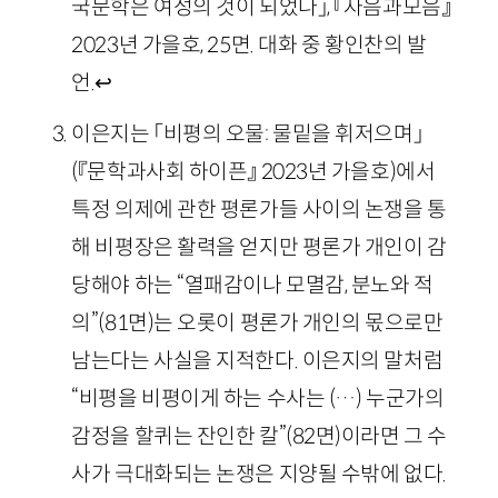
국문학은 여성의 것이 되었나」, 『자음과모음』
2023년 가을호, 25면. 대화 중 황인찬의 발
언.
↩
이은지는 「비평의 오물: 물밑을 휘저으며」
(『문학과사회 하이픈』 2023년 가을호)에서
특정 의제에 관한 평론가들 사이의 논쟁을 통
해 비평장은 활력을 얻지만 평론가 개인이 감
당해야 하는 “열패감이나 모멸감, 분노와 적
의”(81면)는 오롯이 평론가 개인의 몫으로만
남는다는 사실을 지적한다. 이은지의 말처럼
“비평을 비평이게 하는 수사는 (…) 누군가의
감정을 할퀴는 잔인한 칼”(82면)이라면 그 수
사가 극대화되는 논쟁은 지양될 수밖에 없다.