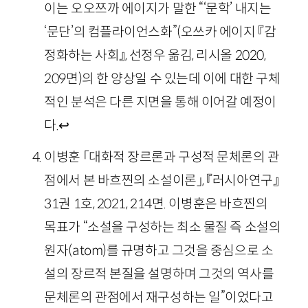
이는 오오쯔까 에이지가 말한 “‘문학’ 내지는
‘문단’의 컴플라이언스화”(오쓰카 에이지 『감
정화하는 사회』, 선정우 옮김, 리시올 2020,
209면)의 한 양상일 수 있는데 이에 대한 구체
적인 분석은 다른 지면을 통해 이어갈 예정이
다.
↩
이병훈 「대화적 장르론과 구성적 문체론의 관
점에서 본 바흐찐의 소설이론」, 『러시아연구』
31권 1호, 2021, 214면. 이병훈은 바흐찐의
목표가 “소설을 구성하는 최소 물질 즉 소설의
원자(atom)를 규명하고 그것을 중심으로 소
설의 장르적 본질을 설명하며 그것의 역사를
문체론의 관점에서 재구성하는 일”이었다고