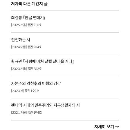
저자의 다른 계간지 글
최경봉 『한글 연대기』
[2025 겨울] 통권 210호
전진하는 시
[2024 여름] 통권 204호
황규관 『사랑에 미쳐 날뛸 날이 올 거다』
[2023 겨울] 통권 202호
자본주의 악천후와 이행의 감각
[2023 봄] 통권 199호
팬데믹 시대의 민주주의와 지구생활자의 시
[2021 겨울] 통권 194호
자세히 보기 →