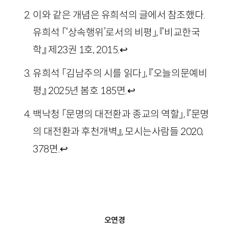
이와 같은 개념은 유희석의 글에서 참조했다.
유희석 「‘상속행위’로서의 비평」, 『비교한국
학』 제23권 1호, 2015.
↩
유희석 「김남주의 시를 읽다」, 『오늘의문예비
평』 2025년 봄호 185면.
↩
백낙청 「문명의 대전환과 종교의 역할」, 『문명
의 대전환과 후천개벽』, 모시는사람들 2020,
378면.
↩
오연경