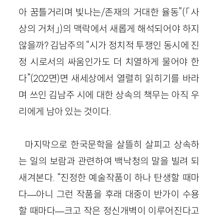
아 꿈틀거리며 빛나는/존재의 거대한 율동”(「사
상의 거처」)의 맥락에서 새롭게 해석되어야 하지
않을까? 김남주의 “시가 정치적 투쟁인 동시에 진
정 시로서의 싸움인가도 더 치열하게 물어야 한
다”(202면)면 새세상에서 열렬히 읽히기를 바라
며 쓰인 김남주 시에 대한 상속의 책무는 아직 우
리에게 남아 있는 것이다.
마지막으로 한국문학을 살뜰히 살피고 상속하
는 일의 보람과 관련하여 백낙청의 말을 빌려 되
새겨본다. “진정한 예술작품이 하나 탄생할 때마
다—아니 그런 작품을 후래 대중이 반가이 수용
할 때마다—크고 작은 정신개벽이 이루어진다고