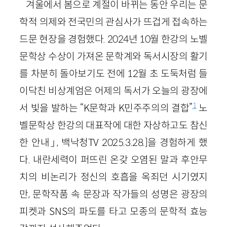
겨울에서 봄으로 계절이 바뀌는 동안 우리는 문
학적 의제와 전국민의 관심사가 뜨겁게 접속하는
드문 현장을 경험했다. 2024년 10월 한강의 노벨
문학상 수상이 가져온 문학계와 독서시장의 활기
를 차분히 돌아보기도 전에 12월 초 도둑처럼 들
이닥친 비상계엄은 어제의 독서가 오늘의 광장에
1
서 빛을 발하는 “K문학과 K민주주의의 결합”
노
벨문학상 한강의 대표작에 대한 자상하고도 참신
한 안내」, 백낙청TV 2025.3.28.]
을 경험하게 했
다. 내란세력이 퍼뜨린 온갖 오염된 말과 후안무
치의 비논리가 정신의 호흡을 옥죄던 시기였지
만, 문학작품 속 문장과 작가들의 성명은 광장의
피켓과 SNS의 파도를 타고 모종의 문학적 효능