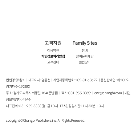
고객지원
Family Sites
이용약관
창비
개인정보처리방침
창비문화재단
고객센터
클럽창비
법인명 : ㈜창비ㅣ대표이사 : 염종선ㅣ사업자등록번호 : 105-81-63672ㅣ통신판매업 : 제 2009-
경기파주-1928호
주소 : 경기도 파주시 회동길 184(문발동)ㅣ팩스 : 031-955-3399 ㅣ
cnc@changbi.com
ㅣ개인
정보책임자 : 신문수
대표전화 : 031-955-3333(월~금 10시~17시), 점심시간 11시 30분~13시
copyright © Changbi Publishers, inc. All Rights Reserved.