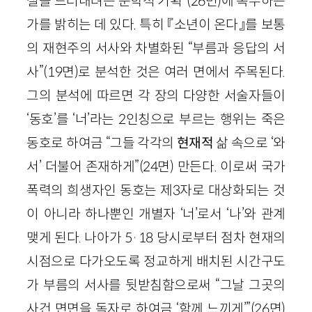
실을 드러내려는 문학적 기획”(26면)에 복무하는
가를 밝히는 데 있다. 특히 『소년이 온다』를 보통
의 재현주의 서사와 차별화된 “부름과 응답의 서
사”(19면)로 분석한 것은 여러 면에서 주목된다.
그의 분석에 따르면 각 장의 다양한 서술자들이
‘동호’를 ‘너’라는 2인칭으로 부르는 행위는 죽은
동호로 하여금 “그들 각각의
현재적
삶 속으로 ‘와
서’ 더불어 존재하게”(24면) 만든다. 이로써 국가
폭력의 희생자인 동호는 제3자로 대상화되는 것
이 아니라 하나뿐인 개별자 ‘너’로서 ‘나’와 관계
맺게 된다. 나아가 5·18 당시로부터 점차 현재의
시점으로 다가오도록 정교하게 배치된 시간구도
가 부름의 서사를 뒷받침함으로써 “그날 그곳의
사건 면면을 독자로 하여금 ‘함께 느끼게’”(26면)