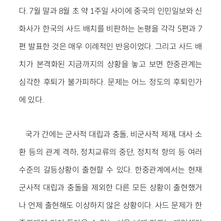
다. 7월 말과 8월 초 약 1주일 사이에 중국의 인민일보와 신
화사가 한국의 사드 배치를 비판하는 논평을 각각 5편과 7
편 발표한 것은 매우 이례적인 반응이었다. 그리고 사드 배
치가 본격화된 지금까지의 상황을 놓고 보면 한중관계는
심각한 후퇴가 불가피하다. 문제는 어느 정도의 후퇴인가
에 있다.
국가 간에는 군사적 대립과 충돌, 비군사적 제재, 대사 소
환 등의 관계 격하, 정치교류의 중단, 정치적 항의 등 여러
수준의 갈등상황이 출현할 수 있다. 한중관계에서는 현재
군사적 대립과 충돌을 제외한 다른 모든 상황이 출현했거
나 언제 출현해도 이상하지 않은 상황이다. 사드 문제가 한