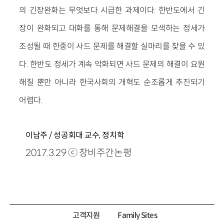
의 긴장완화는 무엇보다 시급한 과제이다. 한반도에서 긴
장이 완화되고 대화를 통해 문제해결을 모색하는 정세가
조성될 때 한중이 사드 문제를 해결할 실마리를 찾을 수 있
다. 한반도 정세가 계속 악화되면 사드 문제의 해결이 요원
해질 뿐만 아니라 한국사회의 개혁도 순조롭게 추진되기
어렵다.
이남주 / 성공회대 교수, 정치학
2017.3.29 ⓒ 창비주간논평
고객지원
Family Sites