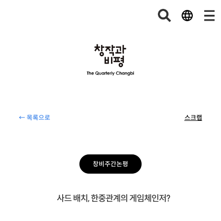
← 목록으로
스크랩
창비주간논평
사드 배치, 한중관계의 게임체인저?