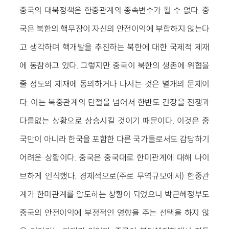
중국의 대북정책은 한중관계의 종속변수가 될 수 없다. 중
국은 북한의 핵무장이 자신의 안전이익에 부합하지 않는다
고 생각하며 핵개발을 추진하는 북한에 대한 국제적 제재
에 동참하고 있다. 그렇지만 중국이 북한의 생존에 위협을
줄 정도의 제재에 동의하거나 나서는 것은 별개의 문제이
다. 이는 북중관계의 단절을 넘어서 한반도 긴장을 전쟁과
다름없는 상황으로 상승시킬 것이기 때문이다. 이것은 중
국만이 아니라 한국을 포함한 다른 국가들로서도 감당하기
어려운 상황이다. 중국은 중국대로 한미관계에 대해 나이
브하게 인식했다. 경제적으로(주로 무역규모에서) 한중관
계가 한미관계를 압도하는 상황이 되었으니 박근혜정부도
중국의 안전이익에 부정적인 영향을 주는 선택을 하지 않