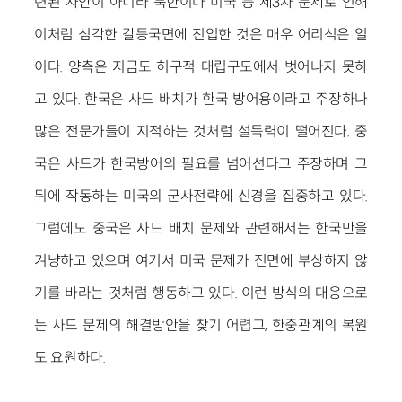
련된 사안이 아니라 북한이나 미국 등 제3자 문제로 인해
이처럼 심각한 갈등국면에 진입한 것은 매우 어리석은 일
이다. 양측은 지금도 허구적 대립구도에서 벗어나지 못하
고 있다. 한국은 사드 배치가 한국 방어용이라고 주장하나
많은 전문가들이 지적하는 것처럼 설득력이 떨어진다. 중
국은 사드가 한국방어의 필요를 넘어선다고 주장하며 그
뒤에 작동하는 미국의 군사전략에 신경을 집중하고 있다.
그럼에도 중국은 사드 배치 문제와 관련해서는 한국만을
겨냥하고 있으며 여기서 미국 문제가 전면에 부상하지 않
기를 바라는 것처럼 행동하고 있다. 이런 방식의 대응으로
는 사드 문제의 해결방안을 찾기 어렵고, 한중관계의 복원
도 요원하다.