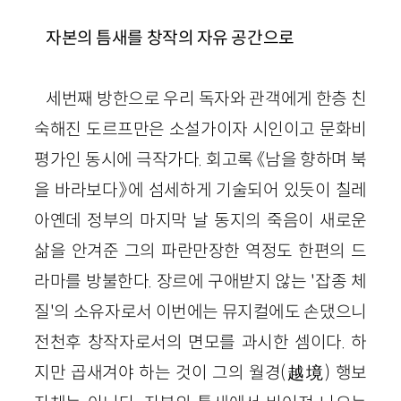
자본의 틈새를 창작의 자유 공간으로
세번째 방한으로 우리 독자와 관객에게 한층 친
숙해진 도르프만은 소설가이자 시인이고 문화비
평가인 동시에 극작가다. 회고록 《남을 향하며 북
을 바라보다》에 섬세하게 기술되어 있듯이 칠레
아옌데 정부의 마지막 날 동지의 죽음이 새로운
삶을 안겨준 그의 파란만장한 역정도 한편의 드
라마를 방불한다. 장르에 구애받지 않는 '잡종 체
질'의 소유자로서 이번에는 뮤지컬에도 손댔으니
전천후 창작자로서의 면모를 과시한 셈이다. 하
지만 곱새겨야 하는 것이 그의 월경(越境) 행보