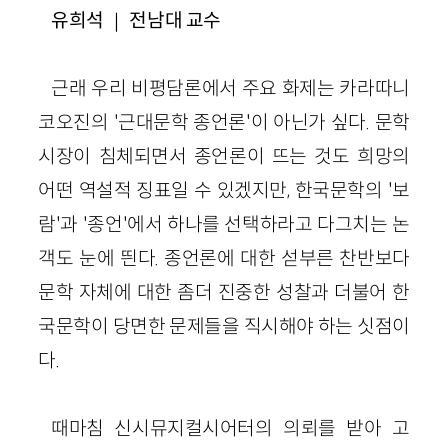
유희석
｜ 전남대 교수
근래 우리 비평담론에서 주요 화제는 카라따니
코오진의 '근대문학 종언론'이 아닌가 싶다. 문학
시장이 침체되면서 종언론이 뜨는 것도 희망의
어떤 역설적 징표일 수 있겠지만, 한국문학의 '보
람'과 '종언'에서 하나를 선택하라고 다그치는 논
객도 눈에 띈다. 종언론에 대한 섣부른 찬반보다
문학 자체에 대한 좀더 진중한 성찰과 더불어 한
국문학이 당면한 문제들을 직시해야 하는 싯점이
다.
때마침 신시뮤지컬시어터의 의뢰를 받아 고