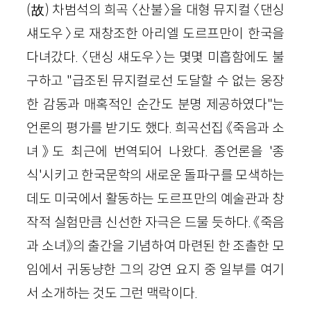
(故) 차범석의 희곡 〈산불〉을 대형 뮤지컬 〈댄싱
섀도우〉로 재창조한 아리엘 도르프만이 한국을
다녀갔다. 〈댄싱 섀도우〉는 몇몇 미흡함에도 불
구하고 "급조된 뮤지컬로선 도달할 수 없는 웅장
한 감동과 매혹적인 순간도 분명 제공하였다"는
언론의 평가를 받기도 했다. 희곡선집 《죽음과 소
녀》도 최근에 번역되어 나왔다. 종언론을 '종
식'시키고 한국문학의 새로운 돌파구를 모색하는
데도 미국에서 활동하는 도르프만의 예술관과 창
작적 실험만큼 신선한 자극은 드물 듯하다. 《죽음
과 소녀》의 출간을 기념하여 마련된 한 조촐한 모
임에서 귀동냥한 그의 강연 요지 중 일부를 여기
서 소개하는 것도 그런 맥락이다.