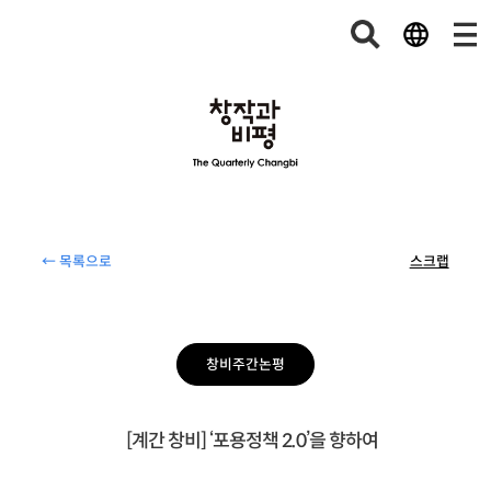
← 목록으로
스크랩
창비주간논평
[계간 창비] ‘포용정책 2.0’을 향하여