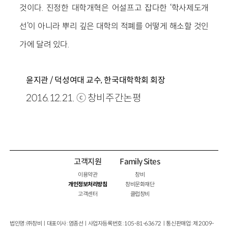
것이다. 진정한 대학개혁은 어설프고 잡다한 ‘학사제도개
선’이 아니라 뿌리 깊은 대학의 적폐를 어떻게 해소할 것인
가에 달려 있다.
윤지관 / 덕성여대 교수, 한국대학학회 회장
2016.12.21. ⓒ 창비주간논평
고객지원
Family Sites
이용약관
창비
개인정보처리방침
창비문화재단
고객센터
클럽창비
법인명 : ㈜창비ㅣ대표이사 : 염종선ㅣ사업자등록번호 : 105-81-63672ㅣ통신판매업 : 제 2009-