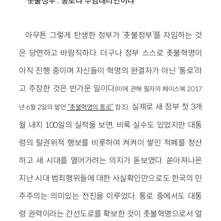
‘촛불정부’: 통로냐 수임대리인이냐
아무튼 그렇게 탄생한 정부가 ‘촛불정부’를 자임하는 것
은 당연하고 바람직하다. 더구나 정부 스스로 촛불혁명이
아직 진행 중이며 자신들이 혁명의 완결자가 아닌 ‘통로’라
고 주장한 것은 반가운 일이다
(이에 관해 필자의 페이스북 2017
. 실제로 새 정부 첫 3개
년 6월 2일의 발언
“촛불혁명의 통로”
참조)
월 내지 100일의 실적을 보면, 비록 실수도 있었지만 대통
령의 탈권위적 행보를 비롯하여 켜켜이 쌓인 적폐를 청산
하고 새 시대를 열어가려는 의지가 돋보였다. 쏟아져나온
지난 시대 범죄행위들에 대한 사실확인만으로도 한국의 민
주주의는 의미있는 전진을 이루었다. 통로 중에서도 대통
령 권력이라는 간선도로를 확보한 것이 촛불혁명으로서 얼