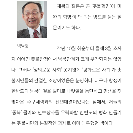
제목의 질문은 곧 ‘촛불혁명’이 ‘미
완의 혁명’이 안 되는 방도를 묻는 질
문이기도 하다.
백낙청
작년 10월 하순부터 올해 3월 초까
지 이어진 촛불항쟁에서 남북관계가 크게 부각되지는 않았
다. 그러나 ‘정의로운 사회’ 못지않게 ‘평화로운 사회’가 촛
불시민들의 간절한 소망이었음은 분명하다. 더구나 항쟁이
한반도의 남북대결을 빌미로 나랏일을 농단하고 민생을 짓
밟아온 수구세력과의 전면대결이었다는 점에서, 저들의
‘종북’ 몰이와 안보장사를 무력화할 한반도의 평화 만들기
는 촛불시민의 본질적인 과제로 이미 대두했던 셈이다.