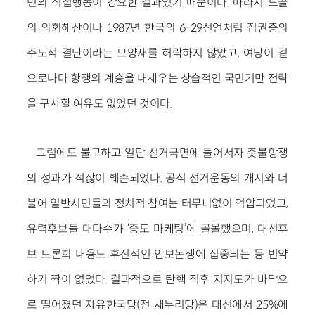
민의 직접행동이 강요한 결과였기 때문이다. 따라서 드골
의 의회해산이나 1987년 한국의 6·29선언처럼 집권층의
주도적 결단이라는 모양새를 허락하지 않았고, 여당이 겉
으로나마 항쟁의 계승을 내세우는 상습적인 국민기만 전략
을 구사할 여유도 없었던 것이다.
그럼에도 불구하고 일단 선거국면에 들어서자 촛불항쟁
의 성과가 적잖이 훼손되었다. 공식 선거운동의 개시와 더
불어 일반시민들의 정치적 참여는 터무니없이 억압되었고,
유력후보들 대다수가 ‘중도 마케팅’에 골몰했으며, 대선후
보 토론회 내용도 후진적인 안보논쟁에 집중되는 등 빈약
하기 짝이 없었다. 결과적으로 탄핵 직후 지지도가 바닥으
로 떨어졌던 자유한국당(전 새누리당)은 대선에서 25%에