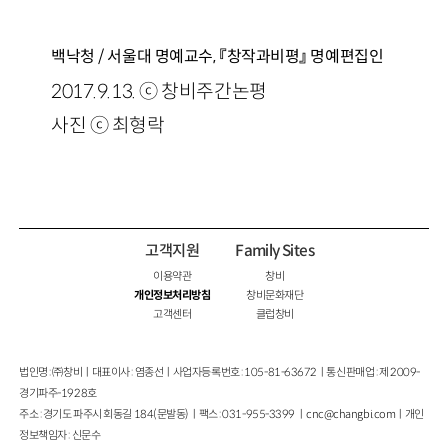
백낙청 / 서울대 명예교수, 『창작과비평』 명예편집인
2017.9.13. ⓒ 창비주간논평
사진 ⓒ 최형락
고객지원
Family Sites
이용약관
창비
개인정보처리방침
창비문화재단
고객센터
클럽창비
법인명 : ㈜창비ㅣ대표이사 : 염종선ㅣ사업자등록번호 : 105-81-63672ㅣ통신판매업 : 제 2009-
경기파주-1928호
주소 : 경기도 파주시 회동길 184(문발동)ㅣ팩스 : 031-955-3399 ㅣ
cnc@changbi.com
ㅣ개인
정보책임자 : 신문수