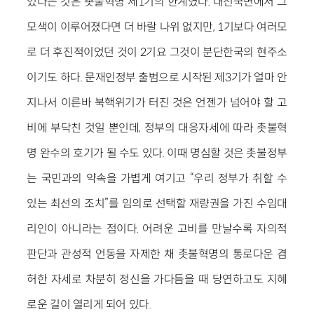
었다는 것은 촛불혁명 제1기의 한계였다. 대선국면에서 그
모색이 이루어졌다면 더 바랄 나위 없지만, 1기보다 여러모
로 더 후진적이었던 것이 2기요 그것이 분단한국의 현주소
이기도 하다. 문재인정부 출범으로 시작된 제3기가 얼마 안
지나서 이른바 북핵위기가 터진 것은 언젠가 넘어야 할 고
비에 부닥친 것일 뿐인데, 정부의 대응자세에 따라 촛불혁
명 완수의 호기가 될 수도 있다. 이때 명심할 것은 촛불정부
는 국민과의 약속을 가볍게 여기고 “우리 정부가 취할 수
있는 최선의 조치”를 임의로 선택할 재량권을 가진 수임대
리인이 아니라는 점이다. 어려운 고비를 만날수록 자의적
판단과 관성적 언동을 자제한 채 촛불혁명의 통로다운 겸
허한 자세로 차분히 정신을 가다듬을 때 당연하고도 지혜
로운 길이 열리게 되어 있다.