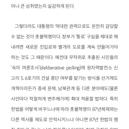
마나 큰 성취였는지 실감하게 된다.
그렇더라도 대통령의 막대한 권력으로도 온전히 감당할
수 없는 것이 촛불혁명이다. 정부가 ‘통로’ 구실을 제대로 해
내려면 새로운 진입로와 별개의 도로를 계속 만들어가야
하는 것도 그 때문이다. 예컨대 무작위로 추출된 시민들의
‘숙의 여론조사’(deliberative polling)에 원자력발전소 신
고리 5, 6호기의 건설 중단 여부를 맡기는 방식을 선거제도
개혁이라든가 증세 문제, 남북관계 등 다른 분야에도(물론
사안마다 적절하게 변주해가며) 확대 적용할 법하다. 특히
헌법을 어떻게 바꾸느냐에 따라 촛불혁명이 87년체제와는
다른 역사를 제도로 안착시키느냐 아니면 87년 헌법의 땜