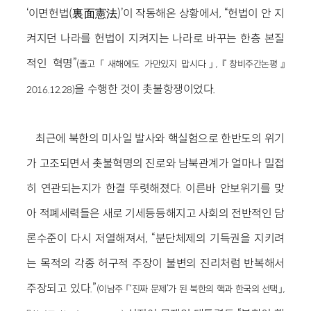
‘이면헌법(裏面憲法)’이 작동해온 상황에서, “헌법이 안 지
켜지던 나라를 헌법이 지켜지는 나라로 바꾸는 한층 본질
적인 혁명”
(졸고 「새해에도 가만있지 맙시다」, 『창비주간논평』
을 수행한 것이 촛불항쟁이었다.
2016.12.28)
최근에 북한의 미사일 발사와 핵실험으로 한반도의 위기
가 고조되면서 촛불혁명의 진로와 남북관계가 얼마나 밀접
히 연관되는지가 한결 뚜렷해졌다. 이른바 안보위기를 맞
아 적폐세력들은 새로 기세등등해지고 사회의 전반적인 담
론수준이 다시 저열해져서, “분단체제의 기득권을 지키려
는 목적의 각종 허구적 주장이 불변의 진리처럼 반복해서
주장되고 있다.”
(이남주 「‘진짜 문제’가 된 북한의 핵과 한국의 선택」,