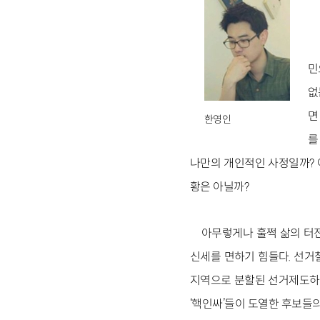
민
없
면
한영인
를
나만의 개인적인 사정일까? 
황은 아닐까?
아무렇게나 훌쩍 삶의 터전
신세를 면하기 힘들다. 선거
지역으로 분할된 선거제도하에
‘핵인싸’들이 도열한 후보들