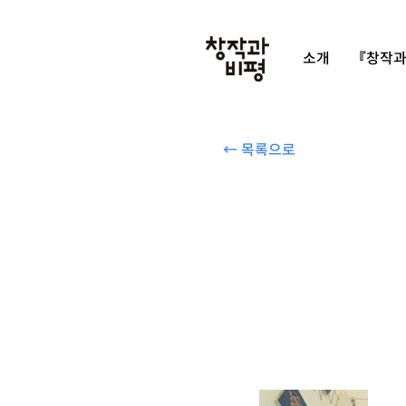
소개
『창작과
← 목록으로