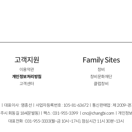
고객지원
Family Sites
이용약관
창비
개인정보처리방침
창비문화재단
고객센터
클럽창비
ㅣ대표이사 : 염종선ㅣ사업자등록번호 : 105-81-63672ㅣ통신판매업 : 제 2009-
주시 회동길 184(문발동)ㅣ팩스 : 031-955-3399 ㅣ
cnc@changbi.com
ㅣ개인정보
대표전화 : 031-955-3333(월~금 10시~17시), 점심시간 11시 30분~13시