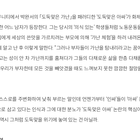
니티에서 박완서의 「도둑맞은 가난」을 패러디한 ‘도둑맞은 아싸’가 화제
’한 어느 남자가 등장한다. 그는 당시의 ‘의식 있는’ 학생들처럼 노동운동
에게 세상의 쓴맛을 가르치려는 부모에 의해 ‘가난 체험’을 하러 내려온
 알고 난 후 이렇게 말한다. “그러나 부자들이 가난을 탐내리라고는 꿈
갖고는 성이 안 차 가난까지를 훔쳐다가 그들의 다채로운 삶을 한층 다채
는 우리가 부자한테 모든 것을 빼앗겼을 때도 느껴보지 못한 깜깜한 절망
 스스로를 주변화하여 낮춰 부르는 말인데 언젠가부터 ‘인싸’들이 ‘아싸
로 삼고 있다는 인식과 그에 대한 분노가 ‘도둑맞은 아싸’ 논란의 핵심이
’ 역시 그처럼 도둑맞을 위기에 놓여 있는 건 아닐까.