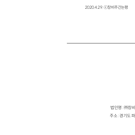
2020.4.29. ⓒ창비주간논평
법인명 : ㈜창비
주소 : 경기도 파