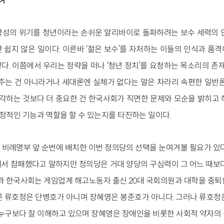
여
장성의 위기를 청년이라는 손쉬운 알리바이로 돌파하려는 보수 세력의 
 쉽지 않은 일이다. 이른바 ‘젊은 보수’를 자처하는 이들의 인식과 품
다. 이쯤에서 우리는 정략을 떠나 ‘청년 정치’를 요청하는 목소리의 존재
해주는 건 아니라거나 세대론엔 실체가 없다는 말은 차라리 속편한 일반론
 기각하는 것보다 더 중요한 건 한국사회가 직면한 문제와 모순을 밝히고 
 긍정적인 기능과 역할을 할 수 있는지를 타진하는 일이다.
비례명부 앞 순번에 배치한 이번 정의당의 선택을 눈여겨볼 필요가 있다
서 참패했다고 말하지만 정의당은 거대 양당의 구심력이 그 어느 때보다
결과 한국사회는 게임업계 해고노동자 출신 20대 국회의원과 대학을 중퇴
론 류호정은 단병호가 아니며 장혜영은 봉준호가 아니다. 그러나 류호정
 누구보다 잘 이해하고 있으며 장혜영은 장애인을 비롯한 사회적 약자의