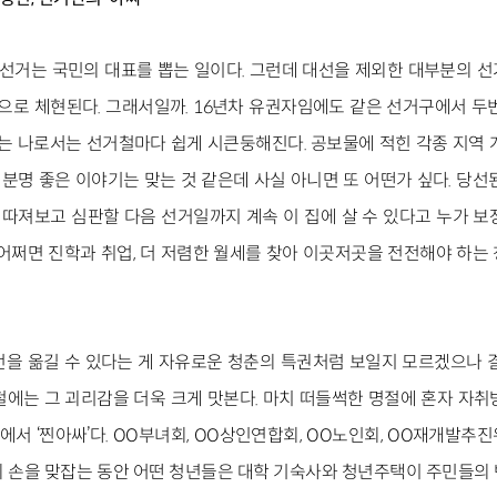
선거는 국민의 대표를 뽑는 일이다. 그런데 대선을 제외한 대부분의 
으로 체현된다. 그래서일까. 16년차 유권자임에도 같은 선거구에서 두
는 나로서는 선거철마다 쉽게 시큰둥해진다. 공보물에 적힌 각종 지역 
 분명 좋은 이야기는 맞는 것 같은데 사실 아니면 또 어떤가 싶다. 당
 따져보고 심판할 다음 선거일까지 계속 이 집에 살 수 있다고 누가 보
어쩌면 진학과 취업, 더 저렴한 월세를 찾아 이곳저곳을 전전해야 하는
을 옮길 수 있다는 게 자유로운 청춘의 특권처럼 보일지 모르겠으나 결
철에는 그 괴리감을 더욱 크게 맛본다. 마치 떠들썩한 명절에 혼자 자취
서 ‘찐아싸’다. OO부녀회, OO상인연합회, OO노인회, OO재개발추
의 손을 맞잡는 동안 어떤 청년들은 대학 기숙사와 청년주택이 주민들의