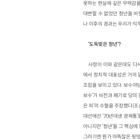
못하는 현실에 깊은 무력감을
대변할 수 없었던 청년을 비
나 이후의 경과는 우리가 익히
‘
도둑맞은 청년
’?
사정이 이와 같은데도 다시
에서 정치적 대표성은 거의 
조짐을 보이고 있다. 보수야
보수’가 비전과 패기로 당의 
은 피’의 수혈을 주장했다(
대선에선 ‘70년대생 경제통
아니지만 ‘청년’을 그 핵심에
그러기엔 뭔가 마뜩잖은 뒷맛