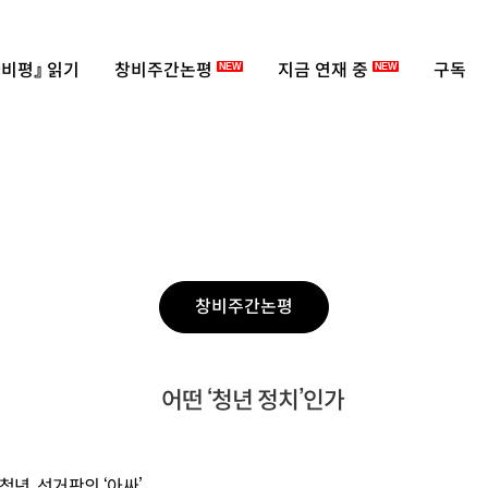
비평』 읽기
창비주간논평
지금 연재 중
구독
NEW
NEW
창비주간논평
어떤 ‘청년 정치’인가
청년
,
선거판의
‘
아싸
’