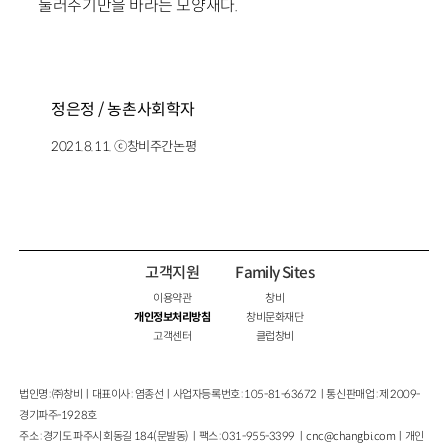
둘러주기만을 바라는 모양새다.
정은정 / 농촌사회학자
2021.8.11. ⓒ창비주간논평
고객지원
Family Sites
이용약관
창비
개인정보처리방침
창비문화재단
고객센터
클럽창비
법인명 : ㈜창비ㅣ대표이사 : 염종선ㅣ사업자등록번호 : 105-81-63672ㅣ통신판매업 : 제 2009-
경기파주-1928호
주소 : 경기도 파주시 회동길 184(문발동)ㅣ팩스 : 031-955-3399 ㅣ
cnc@changbi.com
ㅣ개인