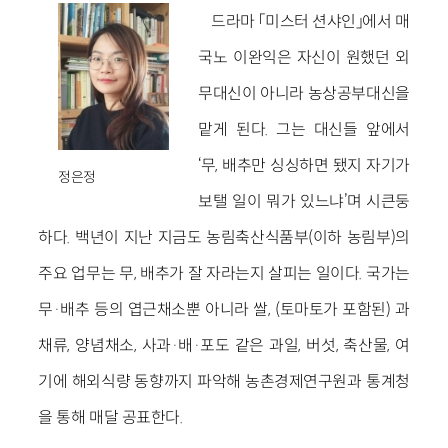
드라마 「미스터 션샤인」에서 매
국노 이완익은 자신이 원했던 외
무대신이 아니라 농상공부대신을
맡게 된다. 그는 대신들 앞에서
‘무, 배추만 싱싱하면 됐지 자기가
정은정
보탤 일이 뭐가 있느냐’며 시큰둥
하다. 백년이 지난 지금도 농림축산식품부(이하 농림부)의
주요 업무는 무, 배추가 잘 자라는지 살피는 일이다. 국가는
무·배추 등의 엽근채소뿐 아니라 쌀, (토마토가 포함된) 과
채류, 양념채소, 사과·배·포도 같은 과일, 버섯, 축산물, 여
기에 해외식량 동향까지 파악해 농촌경제연구원과 통계청
을 통해 매달 공표한다.