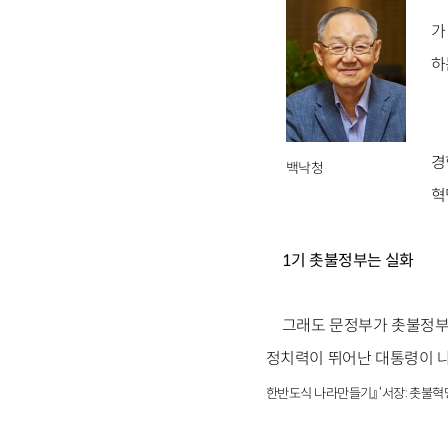
가
하
경
백낙청
혁
1기 촛불정부는 실화
그래도 문정부가 촛불정부
정치력이 뛰어난 대통령이 
한반도식 나라만들기』 ‘서장: 촛불혁