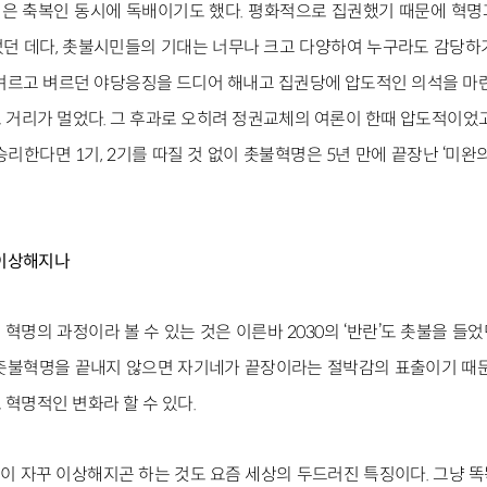
은 축복인 동시에 독배이기도 했다. 평화적으로 집권했기 때문에 혁명
던 데다, 촛불시민들의 기대는 너무나 크고 다양하여 누구라도 감당하
 벼르고 벼르던 야당응징을 드디어 해내고 집권당에 압도적인 의석을 마
 거리가 멀었다. 그 후과로 오히려 정권교체의 여론이 한때 압도적이었고
리한다면 1기, 2기를 따질 것 없이 촛불혁명은 5년 만에 끝장난 ‘미완
 이상해지나
혁명의 과정이라 볼 수 있는 것은 이른바 2030의 ‘반란’도 촛불을 
촛불혁명을 끝내지 않으면 자기네가 끝장이라는 절박감의 표출이기 때문
혁명적인 변화라 할 수 있다.
이 자꾸 이상해지곤 하는 것도 요즘 세상의 두드러진 특징이다. 그냥 