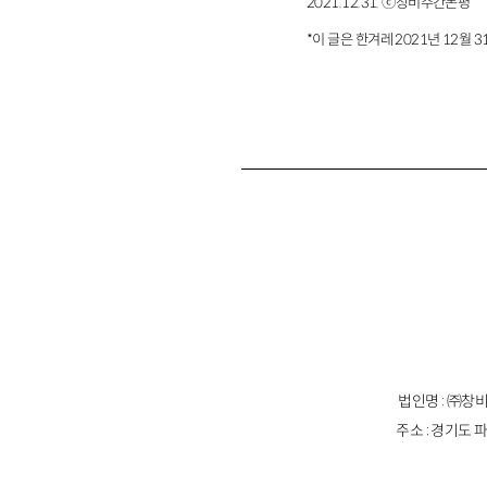
2021.12.31. ⓒ창비주간논평
*이 글은 한겨레 2021년 12월 
법인명 : ㈜창비
주소 : 경기도 파