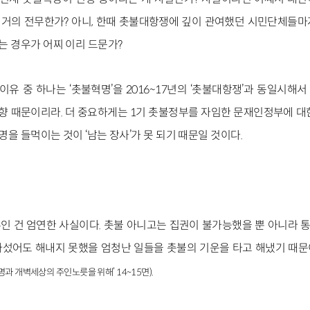
 거의 전무한가? 아니, 한때 촛불대항쟁에 깊이 관여했던 시민단체들
는 경우가 어찌 이리 드문가?
이유 중 하나는 ‘촛불혁명’을 2016~17년의 ‘촛불대항쟁’과 동일시해
향 때문이리라. 더 중요하게는 1기 촛불정부를 자임한 문재인정부에 대
명을 들먹이는 것이 ‘남는 장사’가 못 되기 때문일 것이다.
인 건 엄연한 사실이다. 촛불 아니고는 집권이 불가능했을 뿐 아니라
나섰어도 해내지 못했을 엄청난 일들을 촛불의 기운을 타고 해냈기 때
.
명과 개벽세상의 주인노릇을 위해’ 14~15면)