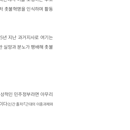
마저 촛불혁명을 인식하며 활동
서 5년 지난 과거지사로 여기는
한 실망과 분노가 팽배해 촛불
 통상적인 민주정부라면 아무리
문이다
(신간 졸저 『근대의 이중과제와