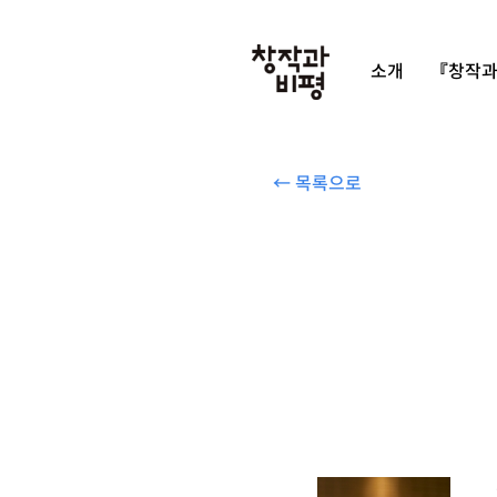
소개
『창작과
← 목록으로