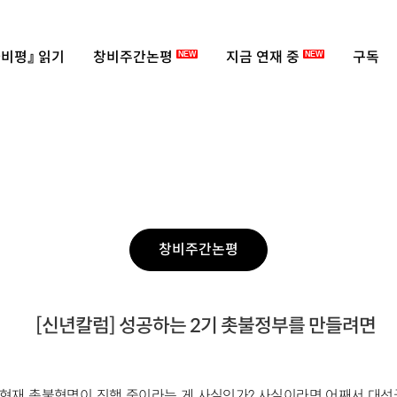
비평』 읽기
창비주간논평
지금 연재 중
구독
NEW
NEW
창비주간논평
[신년칼럼] 성공하는 2기 촛불정부를 만들려면
현재 촛불혁명이 진행 중이라는 게 사실인가? 사실이라면 어째서 대선