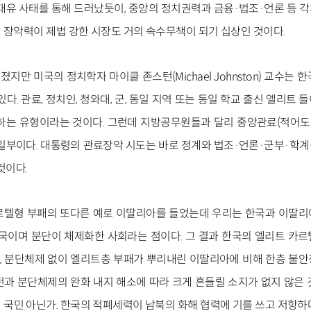
천대유 사태를 통해 드러났듯이, 중앙의 정치권력과 금융·법조·언론 등 
 장악력이 제법 강한 시장도 거의 속수무책이 되기 십상인 것이다.
만 미국의 정치학자 마이클 존스턴(Michael Johnston) 교수는 
있다. 관료, 정치인, 청와대, 군, 동일 지역 또는 동일 학교 출신 엘리트
하는 유형이라는 것이다. 그런데 지방공무원들과 달리 중앙관료(적어도 
 일부이다. 대통령의 관료장악 시도는 바로 정계와 법조·언론·군부·학
것이다.
르텔형 부패의 또다른 예로 이딸리아를 들었는데 우리는 한국과 이딸리
단국이며 분단이 체제화한 사회라는 점이다. 그 결과 한국의 엘리트 카
 분단체제 없이 엘리트층 부패가 뿌리내린 이딸리아에 비해 한층 불
전과 분단체제의 완화 내지 해소에 따라 크게 흔들릴 소지가 없지 않은 
 국민 아닌가. 한국의 적폐세력이 남북의 화해 협력에 기를 쓰고 저항하