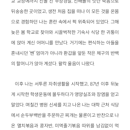
교 교정에까지 진을 친 무장경찰, 선배들의 잇단 죽음으로
뒤숭숭한 곳이었고, 생전 처음 집을 떠나 이 모든 것을 온몸
으로 경험하던 나는 혼란 속에서 퍽 위축되어 있었다. 그해
늦은 봄 학교로 찾아와 시끌벅적한 기숙사 식당 한 귀퉁이
에 앉아 계신 어머니를 만났다. 거기에는 편식하는 아들을
혼내시던 ‘쎈’ 엄마가 아니라 환갑을 앞둔 작은 체구의 반백
의 할머니가 앉아 계셨다. 왈칵 울음이 나왔다.
이후 나는 서투른 자취생활을 시작했고, 87년 이후 뒤늦
게 시작한 학생운동에 몰두하다가 영양실조와 장염을 얻고
말았다. 며칠간 병원 신세를 지고 나온 나는 대학 근처 식당
에서 순두부백반을 주문하곤 찌개는 물론이고 반찬으로 나
온 멸치볶음과 콩자반, 미역줄기볶음 따위를 남김없이 먹