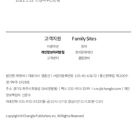
2022.1.12. ⓒ창비주간논평
고객지원
Family Sites
이용약관
창비
개인정보처리방침
창비문화재단
고객센터
클럽창비
법인명 : ㈜창비ㅣ대표이사 : 염종선ㅣ사업자등록번호 : 105-81-63672ㅣ통신판매업 : 제 2009-
경기파주-1928호
주소 : 경기도 파주시 회동길 184(문발동)ㅣ팩스 : 031-955-3399 ㅣ
cnc@changbi.com
ㅣ개인
정보책임자 : 신문수
대표전화 : 031-955-3333(월~금 10시~17시), 점심시간 11시 30분~13시
copyright © Changbi Publishers, inc. All Rights Reserved.