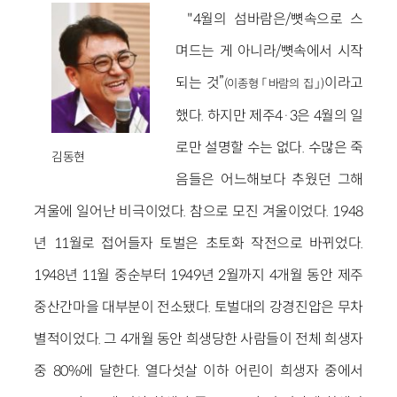
"4월의 섬바람은/뼛속으로 스
며드는 게 아니라/뼛속에서 시작
되는 것”
이라고
(이종형 「바람의 집」)
했다. 하지만 제주4·3은 4월의 일
로만 설명할 수는 없다. 수많은 죽
김동현
음들은 어느해보다 추웠던 그해
겨울에 일어난 비극이었다. 참으로 모진 겨울이었다. 1948
년 11월로 접어들자 토벌은 초토화 작전으로 바뀌었다.
1948년 11월 중순부터 1949년 2월까지 4개월 동안 제주
중산간마을 대부분이 전소됐다. 토벌대의 강경진압은 무차
별적이었다. 그 4개월 동안 희생당한 사람들이 전체 희생자
중 80%에 달한다. 열다섯살 이하 어린이 희생자 중에서