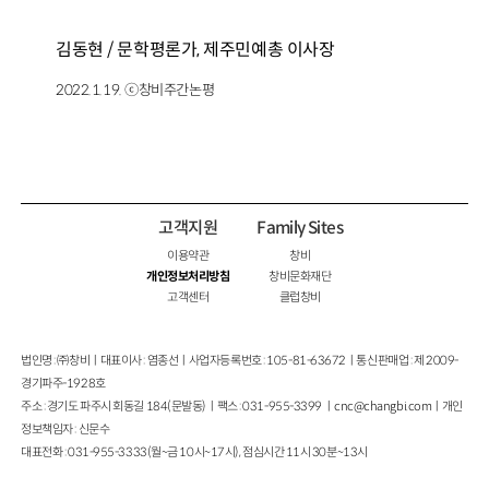
김동현 / 문학평론가, 제주민예총 이사장
2022.1.19. ⓒ창비주간논평
고객지원
Family Sites
이용약관
창비
개인정보처리방침
창비문화재단
고객센터
클럽창비
법인명 : ㈜창비ㅣ대표이사 : 염종선ㅣ사업자등록번호 : 105-81-63672ㅣ통신판매업 : 제 2009-
경기파주-1928호
주소 : 경기도 파주시 회동길 184(문발동)ㅣ팩스 : 031-955-3399 ㅣ
cnc@changbi.com
ㅣ개인
정보책임자 : 신문수
대표전화 : 031-955-3333(월~금 10시~17시), 점심시간 11시 30분~13시