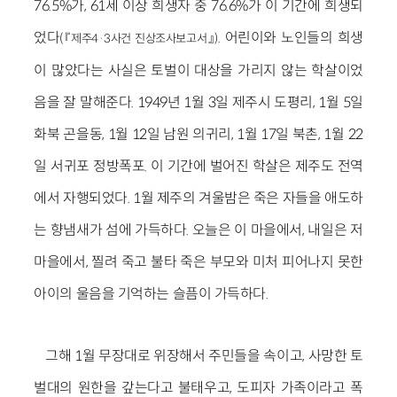
76.5%가, 61세 이상 희생자 중 76.6%가 이 기간에 희생되
었다
. 어린이와 노인들의 희생
(『제주4·3사건 진상조사보고서』)
이 많았다는 사실은 토벌이 대상을 가리지 않는 학살이었
음을 잘 말해준다. 1949년 1월 3일 제주시 도평리, 1월 5일
화북 곤을동, 1월 12일 남원 의귀리, 1월 17일 북촌, 1월 22
일 서귀포 정방폭포. 이 기간에 벌어진 학살은 제주도 전역
에서 자행되었다. 1월 제주의 겨울밤은 죽은 자들을 애도하
는 향냄새가 섬에 가득하다. 오늘은 이 마을에서, 내일은 저
마을에서, 찔려 죽고 불타 죽은 부모와 미처 피어나지 못한
아이의 울음을 기억하는 슬픔이 가득하다.
그해 1월 무장대로 위장해서 주민들을 속이고, 사망한 토
벌대의 원한을 갚는다고 불태우고, 도피자 가족이라고 폭