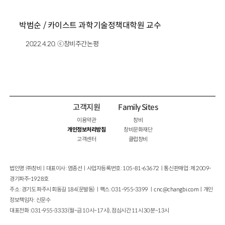
박범순 / 카이스트 과학기술정책대학원 교수
2022.4.20. ⓒ창비주간논평
고객지원
Family Sites
이용약관
창비
개인정보처리방침
창비문화재단
고객센터
클럽창비
법인명 : ㈜창비ㅣ대표이사 : 염종선ㅣ사업자등록번호 : 105-81-63672ㅣ통신판매업 : 제 2009-
경기파주-1928호
주소 : 경기도 파주시 회동길 184(문발동)ㅣ팩스 : 031-955-3399 ㅣ
cnc@changbi.com
ㅣ개인
정보책임자 : 신문수
대표전화 : 031-955-3333(월~금 10시~17시), 점심시간 11시 30분~13시