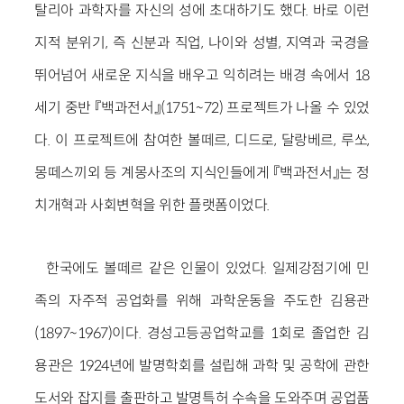
탈리아 과학자를 자신의 성에 초대하기도 했다. 바로 이런
지적 분위기, 즉 신분과 직업, 나이와 성별, 지역과 국경을
뛰어넘어 새로운 지식을 배우고 익히려는 배경 속에서 18
세기 중반 『백과전서』(1751~72) 프로젝트가 나올 수 있었
다. 이 프로젝트에 참여한 볼떼르, 디드로, 달랑베르, 루쏘,
몽떼스끼외 등 계몽사조의 지식인들에게 『백과전서』는 정
치개혁과 사회변혁을 위한 플랫폼이었다.
한국에도 볼떼르 같은 인물이 있었다. 일제강점기에 민
족의 자주적 공업화를 위해 과학운동을 주도한 김용관
(1897~1967)이다. 경성고등공업학교를 1회로 졸업한 김
용관은 1924년에 발명학회를 설립해 과학 및 공학에 관한
도서와 잡지를 출판하고 발명특허 수속을 도와주며 공업품